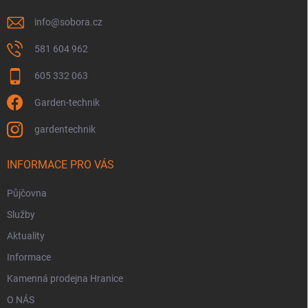
info
@
sobora.cz
581 604 962
605 332 063
Garden-technik
gardentechnik
INFORMACE PRO VÁS
Půjčovna
Služby
Aktuality
Informace
Kamenná prodejna Hranice
O NÁS