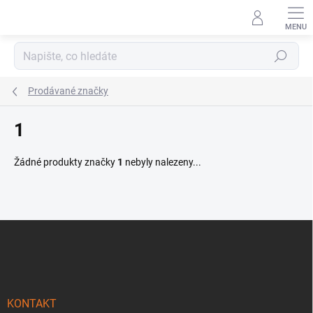
Přejít
na
obsah
Hledat
Prodávané značky
1
Žádné produkty značky
1
nebyly nalezeny...
Z
á
p
a
t
í
KONTAKT