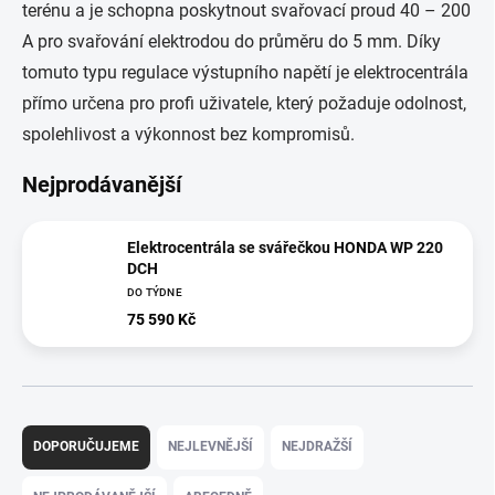
terénu a je schopna poskytnout svařovací proud 40 – 200
A pro svařování elektrodou do průměru do 5 mm. Díky
tomuto typu regulace výstupního napětí je elektrocentrála
přímo určena pro profi uživatele, který požaduje odolnost,
spolehlivost a výkonnost bez kompromisů.
Nejprodávanější
Elektrocentrála se svářečkou HONDA WP 220
DCH
DO TÝDNE
75 590 Kč
Ř
a
DOPORUČUJEME
NEJLEVNĚJŠÍ
NEJDRAŽŠÍ
z
e