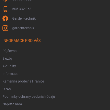
i
s
605 332 063
u
Garden-technik
gardentechnik
INFORMACE PRO VÁS
Půjčovna
Služby
Aktuality
Informace
Kamenná prodejna Hranice
O NÁS
Podmínky ochrany osobních údajů
Napište nám