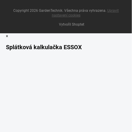
Copyright 2026
GardenTechnik
. Všechna práva vyhrazena.
Upravit
nastavení cookies
Vytvořil Shoptet
×
Splátková kalkulačka ESSOX