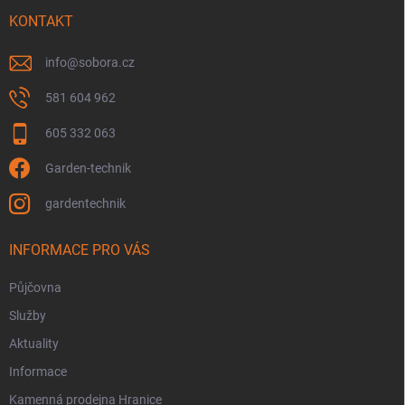
t
v
í
KONTAKT
k
y
v
info
@
sobora.cz
ý
p
581 604 962
i
s
605 332 063
u
Garden-technik
gardentechnik
INFORMACE PRO VÁS
Půjčovna
Služby
Aktuality
Informace
Kamenná prodejna Hranice