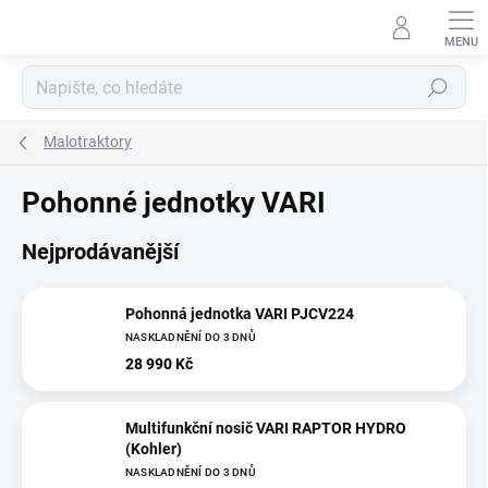
Přejít
na
obsah
Hledat
Malotraktory
Pohonné jednotky VARI
Nejprodávanější
Pohonná jednotka VARI PJCV224
NASKLADNĚNÍ DO 3 DNŮ
28 990 Kč
Multifunkční nosič VARI RAPTOR HYDRO
(Kohler)
NASKLADNĚNÍ DO 3 DNŮ