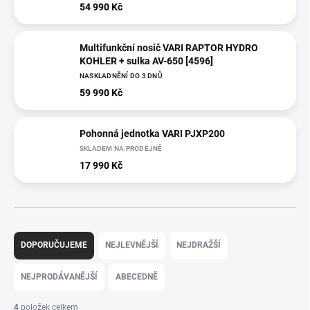
54 990 Kč
Multifunkční nosič VARI RAPTOR HYDRO
KOHLER + sulka AV-650 [4596]
NASKLADNĚNÍ DO 3 DNŮ
59 990 Kč
Pohonná jednotka VARI PJXP200
SKLADEM NA PRODEJNĚ
17 990 Kč
Ř
a
DOPORUČUJEME
NEJLEVNĚJŠÍ
NEJDRAŽŠÍ
z
e
NEJPRODÁVANĚJŠÍ
ABECEDNĚ
n
í
4
položek celkem