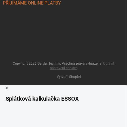
PŘIJÍMÁME ONLINE PLATBY
Copyright 2026
GardenTechnik
. Všechna práva vyhrazena.
Upravit
nastavení cookies
Vytvořil Shoptet
×
Splátková kalkulačka ESSOX