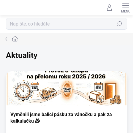
Přejít
na
obsah
Hledat
Domů
Aktuality
V
ý
p
i
s
č
l
Vyměnili jsme balicí pásku za vánočku a pak za
á
kalkulačku 🎁
n
k