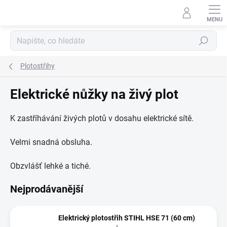
Přejít
na
obsah
Hledat
Plotostřihy
Elektrické nůžky na živý plot
K zastříhávání živých plotů v dosahu elektrické sítě.
Velmi snadná obsluha.
Obzvlášť lehké a tiché.
Nejprodávanější
Elektrický plotostřih STIHL HSE 71 (60 cm)