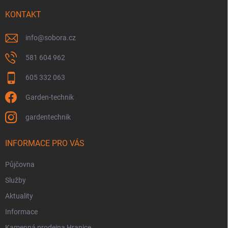
t
v
í
KONTAKT
k
y
v
info
@
sobora.cz
ý
p
581 604 962
i
s
605 332 063
u
Garden-technik
gardentechnik
INFORMACE PRO VÁS
Půjčovna
Služby
Aktuality
Informace
Kamenná prodejna Hranice