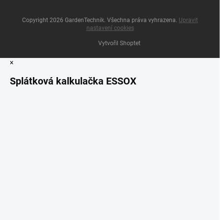
Copyright 2026
GardenTechnik
. Všechna práva vyhrazena.
Upravit
nastavení cookies
Vytvořil Shoptet
×
Splátková kalkulačka ESSOX