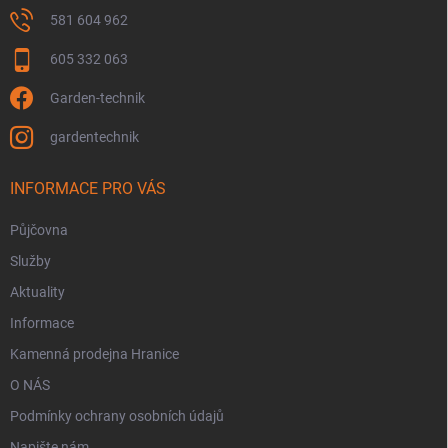
ý
p
581 604 962
i
s
605 332 063
u
Garden-technik
gardentechnik
INFORMACE PRO VÁS
Půjčovna
Služby
Aktuality
Informace
Kamenná prodejna Hranice
O NÁS
Podmínky ochrany osobních údajů
Napište nám