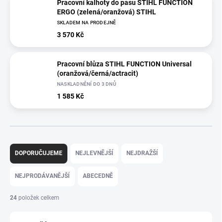
Pracovní kalhoty do pasu STIHL FUNCTION
ERGO (zelená/oranžová) STIHL
SKLADEM NA PRODEJNĚ
3 570 Kč
Pracovní blůza STIHL FUNCTION Universal
(oranžová/černá/actracit)
NASKLADNĚNÍ DO 3 DNŮ
1 585 Kč
Ř
a
DOPORUČUJEME
NEJLEVNĚJŠÍ
NEJDRAŽŠÍ
z
e
NEJPRODÁVANĚJŠÍ
ABECEDNĚ
n
í
24
položek celkem
p
r