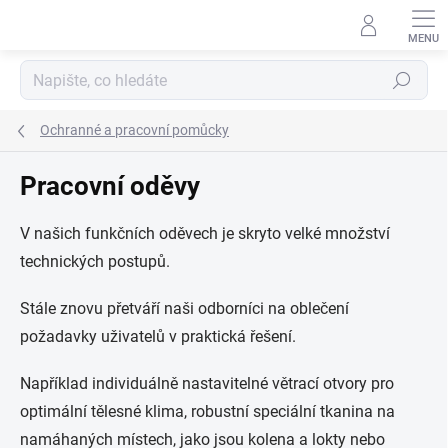
Přejít
na
obsah
Hledat
Ochranné a pracovní pomůcky
Pracovní oděvy
V našich funkčních oděvech je skryto velké množství
technických postupů.
Stále znovu přetváří naši odborníci na oblečení
požadavky uživatelů v praktická řešení.
Například individuálně nastavitelné větrací otvory pro
optimální tělesné klima, robustní speciální tkanina na
namáhaných místech, jako jsou kolena a lokty nebo