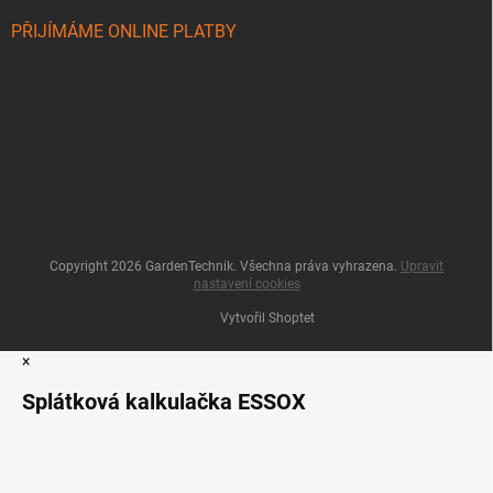
PŘIJÍMÁME ONLINE PLATBY
Copyright 2026
GardenTechnik
. Všechna práva vyhrazena.
Upravit
nastavení cookies
Vytvořil Shoptet
×
Splátková kalkulačka ESSOX