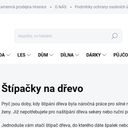
Kamenná prodejna Hranice
O NÁS
Podmínky ochrany osobních 
Hledat
DA
LES
DŮM
DÍLNA
DÁRKY
PŮJČ
Štípačky na dřevo
Pryč jsou doby, kdy štípání dřeva byla náročná práce pro siln
ženy. Již nepotřebujete pro naštípání dřeva sekery nebo ruční pi
Jednoduše vám stačí štípač dřeva, do kterého dáte špalek nebo 