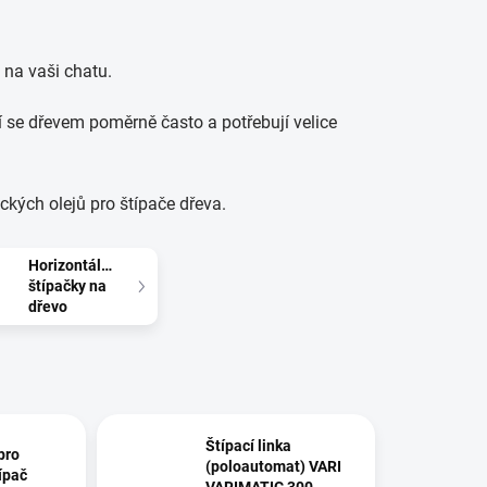
 na vaši chatu.
ují se dřevem poměrně často a potřebují velice
ckých olejů pro štípače dřeva.
Horizontální
štípačky na
dřevo
Štípací linka
 pro
(poloautomat) VARI
típač