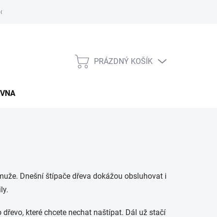
údajů
Napište nám
Záruční a reklamační podmínky
Kupní sm
PRÁZDNÝ KOŠÍK
NÁKUPNÍ
KOŠÍK
OVNA
é muže. Dnešní štípače dřeva dokážou obsluhovat i
ly.
dřevo, které chcete nechat naštípat. Dál už stačí