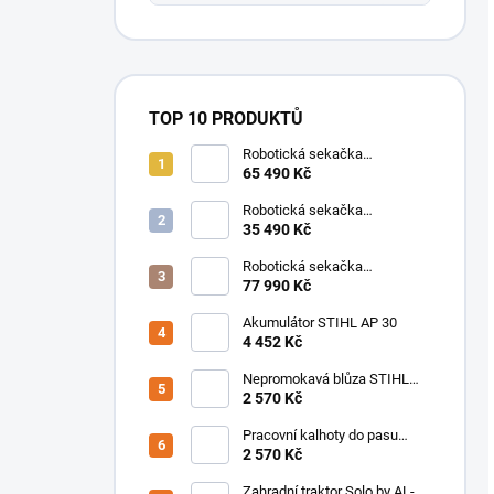
TOP 10 PRODUKTŮ
Robotická sekačka
Mammotion LUBA 3 AWD
65 490 Kč
3000
Robotická sekačka
Mammotion LUBA mini 2 AWD
35 490 Kč
1000 + Garáž
Robotická sekačka
Mammotion LUBA 3 AWD
77 990 Kč
5000
Akumulátor STIHL AP 30
4 452 Kč
Nepromokavá blůza STIHL
DuroFlex
2 570 Kč
Pracovní kalhoty do pasu
STIHL FS Protect
2 570 Kč
(antracit/zelená)
Zahradní traktor Solo by AL-