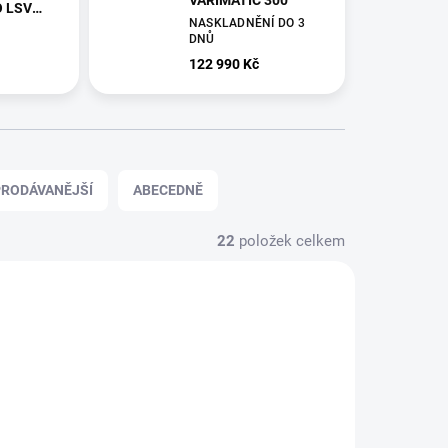
VARIMATIC 300
O LSV
NASKLADNĚNÍ DO 3
DNŮ
122 990 Kč
RODÁVANĚJŠÍ
ABECEDNĚ
22
položek celkem
4599
16020281
NASKLADNĚNÍ DO 3
SKLADEM NA