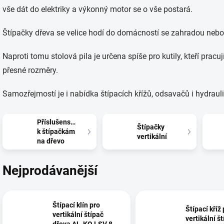
vše dát do elektriky a výkonný motor se o vše postará.
Štípačky dřeva se velice hodí do domácností se zahradou nebo
Naproti tomu stolová pila je určena spíše pro kutily, kteří prac
přesné rozměry.
Samozřejmostí je i nabídka štípacích křížů, odsavačů i hydrauli
Příslušenství
Štípačky
k štípačkám
vertikální
na dřevo
Nejprodávanější
Štípací klín pro
Štípací kříž
vertikální štípač
vertikální š