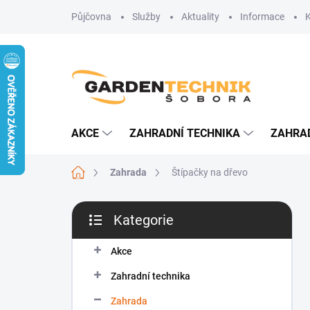
Přejít
Půjčovna
Služby
Aktuality
Informace
na
obsah
AKCE
ZAHRADNÍ TECHNIKA
ZAHRA
Domů
Zahrada
Štípačky na dřevo
P
Kategorie
o
Přeskočit
s
kategorie
t
Akce
r
Zahradní technika
a
n
Zahrada