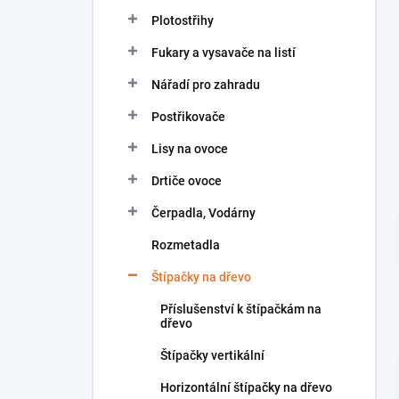
n
Plotostřihy
í
p
Fukary a vysavače na listí
a
n
Nářadí pro zahradu
e
Postřikovače
l
Lisy na ovoce
Drtiče ovoce
Čerpadla, Vodárny
Rozmetadla
Štípačky na dřevo
Příslušenství k štípačkám na
dřevo
Štípačky vertikální
Horizontální štípačky na dřevo