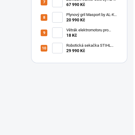
KO T 15-93.3 HD-A Comfort
67 990 Kč
SET
Plynový gril Masport by AL-KO
S/S4 134222
20 990 Kč
Větrák elektromotoru pro
sekačku NRE 011 DOPRODEJ
18 Kč
/ poslední kusy /
Robotická sekačka STIHL
iMOW 5 EVO
29 990 Kč