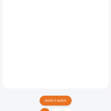
SKLADEM
SKLADEM
Vrták do betonu
Vrták do betonu
10x200mm
12x200mm
[DOPRODEJ]
[DOPRODEJ]
58 Kč
87 Kč
Do košíku
Do košíku
Načíst 5 dalších