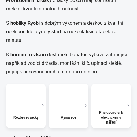
Profesionální brusky
značky Bosch mají komfortní
měkké držadlo a malou hmotnost.
S
hoblíky Ryobi
s dobrým výkonem a deskou z kvalitní
oceli pocítíte plynulý start na několik tisíc otáček za
minutu.
K
horním frézkám
dostanete bohatou výbavu zahrnující
například vodící držadla, montážní klíč, upínací kleště,
přípoj k odsávání prachu a mnoho dalšího.
Příslušenství k
Rozbrušovačky
Vysavače
elektrickému
nářadí