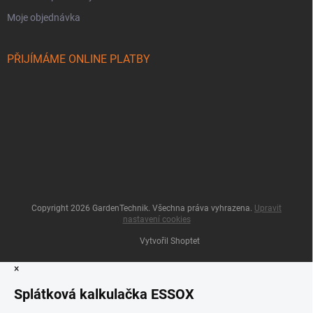
Moje objednávka
PŘIJÍMÁME ONLINE PLATBY
Copyright 2026
GardenTechnik
. Všechna práva vyhrazena.
Upravit
nastavení cookies
Vytvořil Shoptet
×
Splátková kalkulačka ESSOX