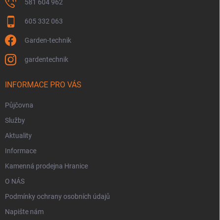
p
581 604 962
i
s
605 332 063
u
Garden-technik
gardentechnik
INFORMACE PRO VÁS
Půjčovna
Služby
Aktuality
Informace
Kamenná prodejna Hranice
O NÁS
Podmínky ochrany osobních údajů
Napište nám