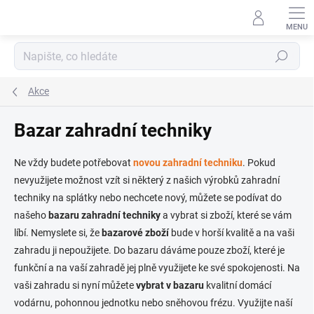
Přejít
na
obsah
Hledat
Akce
Bazar zahradní techniky
Ne vždy budete potřebovat
novou zahradní techniku
. Pokud
nevyužijete možnost vzít si některý z našich výrobků zahradní
techniky na splátky nebo nechcete nový, můžete se podívat do
našeho
bazaru zahradní techniky
a vybrat si zboží, které se vám
líbí. Nemyslete si, že
bazarové zboží
bude v horší kvalitě a na vaši
zahradu ji nepoužijete. Do bazaru dáváme pouze zboží, které je
funkční a na vaší zahradě jej plně využijete ke své spokojenosti. Na
vaši zahradu si nyní můžete
vybrat v bazaru
kvalitní domácí
vodárnu, pohonnou jednotku nebo sněhovou frézu. Využijte naší