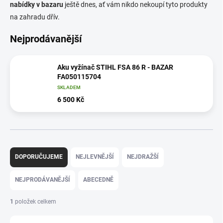
nabídky v bazaru
ještě dnes, ať vám nikdo nekoupí tyto produkty
na zahradu dřív.
Nejprodávanější
Aku vyžínač STIHL FSA 86 R - BAZAR
FA050115704
SKLADEM
6 500 Kč
Ř
a
DOPORUČUJEME
NEJLEVNĚJŠÍ
NEJDRAŽŠÍ
z
e
NEJPRODÁVANĚJŠÍ
ABECEDNĚ
n
í
1
položek celkem
p
r