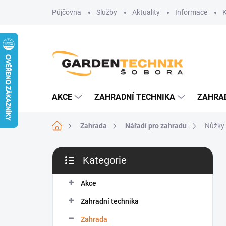
Přejít
Půjčovna
Služby
Aktuality
Informace
na
obsah
AKCE
ZAHRADNÍ TECHNIKA
ZAHRA
Domů
Zahrada
Nářadí pro zahradu
Nůžky
P
Kategorie
o
Přeskočit
s
kategorie
t
Akce
r
Zahradní technika
a
n
Zahrada