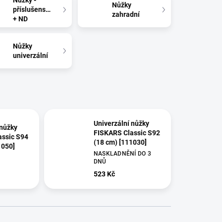
Nůžky -
Nůžky
příslušenství
zahradní
+ ND
Nůžky
univerzální
Univerzální nůžky
 nůžky
FISKARS Classic S92
assic S94
(18 cm) [111030]
1050]
NASKLADNĚNÍ DO 3
DNŮ
523 Kč