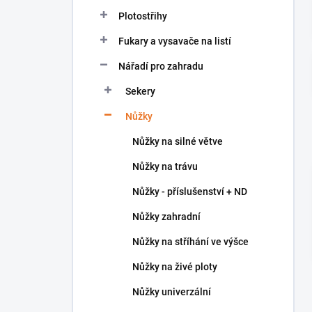
n
Plotostřihy
í
p
Fukary a vysavače na listí
a
n
Nářadí pro zahradu
e
Sekery
l
Nůžky
Nůžky na silné větve
Nůžky na trávu
Nůžky - příslušenství + ND
Nůžky zahradní
Nůžky na stříhání ve výšce
Nůžky na živé ploty
Nůžky univerzální