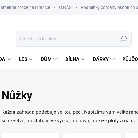
Kamenná prodejna Hranice
O NÁS
Podmínky ochrany osobních 
Hledat
DA
LES
DŮM
DÍLNA
DÁRKY
PŮJČ
Nůžky
Každá zahrada potřebuje velkou péči. Nabízíme vám velké mn
silné větve, na stříhání ve výšce, na trávu, na živé ploty a na dalš