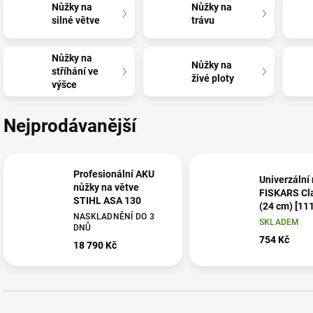
Nůžky na
Nůžky na
silné větve
trávu
Nůžky na
Nůžky na
stříhání ve
živé ploty
výšce
Nejprodávanější
Profesionální AKU
Univerzální
nůžky na větve
FISKARS Cl
STIHL ASA 130
(24 cm) [11
NASKLADNĚNÍ DO 3
SKLADEM
DNŮ
754 Kč
18 790 Kč
Ř