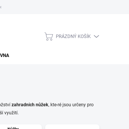
údajů
Napište nám
Záruční a reklamační podmínky
Kupní sm
PRÁZDNÝ KOŠÍK
NÁKUPNÍ
KOŠÍK
OVNA
ožství
zahradních nůžek
, kte-ré jsou určeny pro
í využití.