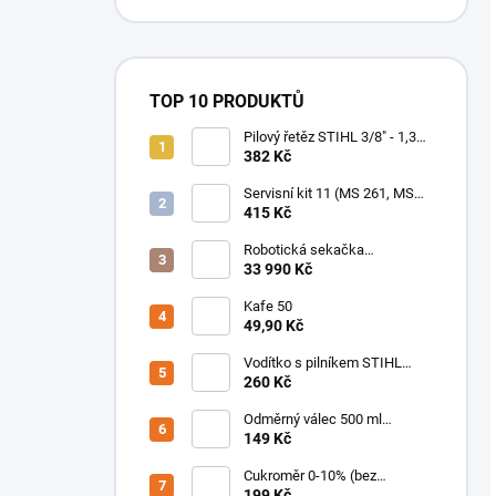
TOP 10 PRODUKTŮ
Pilový řetěz STIHL 3/8" - 1,3
mm - 55 čl. RM (kulatý)
382 Kč
Servisní kit 11 (MS 261, MS
362 (od 2014 do 2017)
415 Kč
Robotická sekačka
Mammotion LUBA mini 2 AWD
33 990 Kč
1000
Kafe 50
49,90 Kč
Vodítko s pilníkem STIHL
1/4"u. 3/8" P 4,0 mm
260 Kč
Odměrný válec 500 ml
plastový se stupnicí /
149 Kč
odměrka
Cukroměr 0-10% (bez
teploměru)
199 Kč