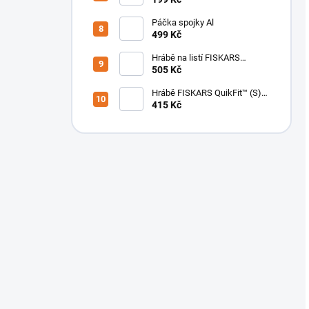
Páčka spojky Al
499 Kč
Hrábě na listí FISKARS
QuikFit™ (L) široké [135013]
505 Kč
Hrábě FISKARS QuikFit™ (S)
na listí [135551]
415 Kč