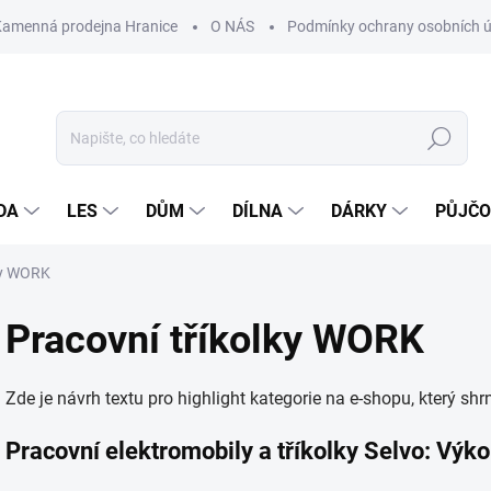
Kamenná prodejna Hranice
O NÁS
Podmínky ochrany osobních 
Hledat
DA
LES
DŮM
DÍLNA
DÁRKY
PŮJČ
ky WORK
Pracovní tříkolky WORK
Zde je návrh textu pro highlight kategorie na e-shopu, který shr
Pracovní elektromobily a tříkolky Selvo: Výk