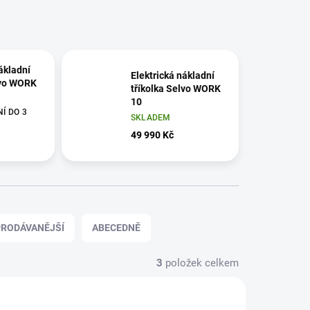
ákladní
Elektrická nákladní
lvo WORK
tříkolka Selvo WORK
10
Í DO 3
SKLADEM
49 990 Kč
RODÁVANĚJŠÍ
ABECEDNĚ
3
položek celkem
99999