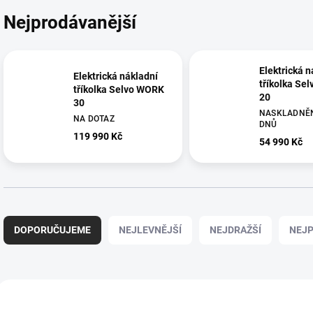
Nejprodávanější
Elektrická n
Elektrická nákladní
tříkolka Se
tříkolka Selvo WORK
20
30
NASKLADNĚN
NA DOTAZ
DNŮ
119 990 Kč
54 990 Kč
Ř
a
DOPORUČUJEME
NEJLEVNĚJŠÍ
NEJDRAŽŠÍ
NEJP
z
e
n
í
V
p
ý
88090
88091