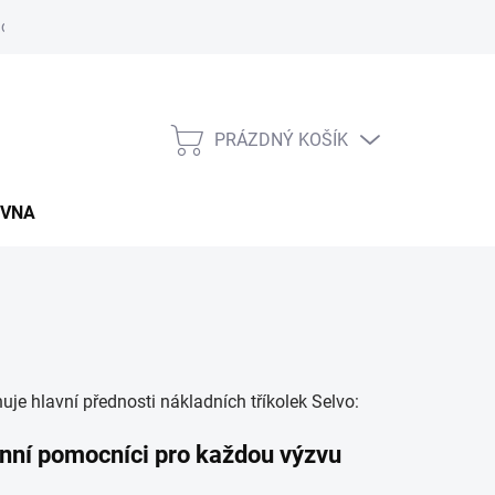
údajů
Napište nám
Záruční a reklamační podmínky
Kupní sm
PRÁZDNÝ KOŠÍK
NÁKUPNÍ
KOŠÍK
OVNA
nuje hlavní přednosti nákladních tříkolek Selvo:
onní pomocníci pro každou výzvu