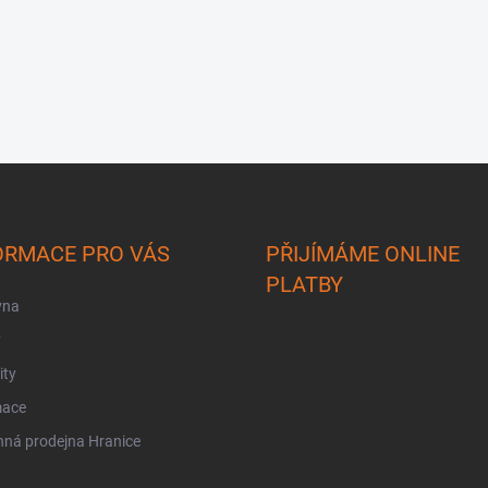
ORMACE PRO VÁS
PŘIJÍMÁME ONLINE
PLATBY
vna
y
ity
mace
ná prodejna Hranice