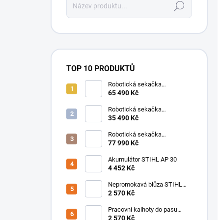
Hledat
TOP 10 PRODUKTŮ
Robotická sekačka
Mammotion LUBA 3 AWD
65 490 Kč
3000
Robotická sekačka
Mammotion LUBA mini 2 AWD
35 490 Kč
1000 + Garáž
Robotická sekačka
Mammotion LUBA 3 AWD
77 990 Kč
5000
Akumulátor STIHL AP 30
4 452 Kč
Nepromokavá blůza STIHL
DuroFlex
2 570 Kč
Pracovní kalhoty do pasu
STIHL FS Protect
2 570 Kč