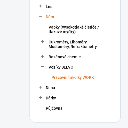
n
Les
í
p
Dům
a
n
Vapky (vysokotlaké čističe /
tlakové myčky)
e
l
Cukroměry, Lihoměry,
Moštoměry, Refraktometry
Bazénová chemie
Vozíky SELVO
Pracovní tříkolky WORK
Dílna
Dárky
Půjčovna