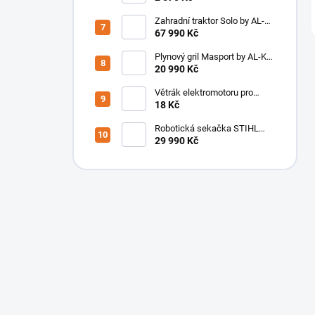
(antracit/zelená)
Zahradní traktor Solo by AL-
KO T 15-93.3 HD-A Comfort
67 990 Kč
SET
Plynový gril Masport by AL-KO
S/S4 134222
20 990 Kč
Větrák elektromotoru pro
sekačku NRE 011 DOPRODEJ
18 Kč
/ poslední kusy /
Robotická sekačka STIHL
iMOW 5 EVO
29 990 Kč