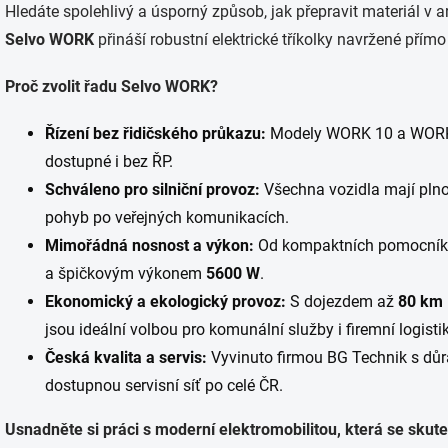
Hledáte spolehlivý a úsporný způsob, jak přepravit materiál v a
Selvo WORK
přináší robustní elektrické tříkolky navržené přímo
Proč zvolit řadu Selvo WORK?
Řízení bez řidičského průkazu:
Modely WORK 10 a WORK 2
dostupné i bez ŘP.
Schváleno pro silniční provoz:
Všechna vozidla mají plno
pohyb po veřejných komunikacích.
Mimořádná nosnost a výkon:
Od kompaktních pomocníků
a špičkovým výkonem
5600 W
.
Ekonomický a ekologický provoz:
S dojezdem až
80 km
jsou ideální volbou pro komunální služby i firemní logisti
Česká kvalita a servis:
Vyvinuto firmou BG Technik s důr
dostupnou servisní síť po celé ČR.
Usnadněte si práci s moderní elektromobilitou, která se skute