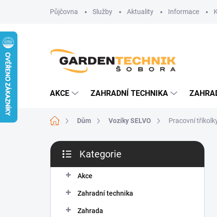
Přejít
Půjčovna
Služby
Aktuality
Informace
na
obsah
AKCE
ZAHRADNÍ TECHNIKA
ZAHRA
Domů
Dům
Vozíky SELVO
Pracovní tříkol
P
Kategorie
o
Přeskočit
s
kategorie
t
Akce
r
Zahradní technika
a
n
Zahrada