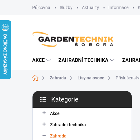
Přejít
Půjčovna
Služby
Aktuality
Informace
na
obsah
AKCE
ZAHRADNÍ TECHNIKA
ZAHRA
Domů
Zahrada
Lisy na ovoce
Příslušenstv
P
Kategorie
o
Přeskočit
s
kategorie
t
Akce
r
Zahradní technika
a
n
Zahrada