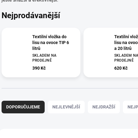
Nejprodávanější
Textilní vložka do
Textilní vlo
lisu na ovoce TIP 6
lisu na ovoc
litrů
a 20 litrů
SKLADEM NA
SKLADEM N
PRODEJNĚ
PRODEJNĚ
390 Kč
620 Kč
Ř
a
DOPORUČUJEME
NEJLEVNĚJŠÍ
NEJDRAŽŠÍ
NEJP
z
e
n
í
V