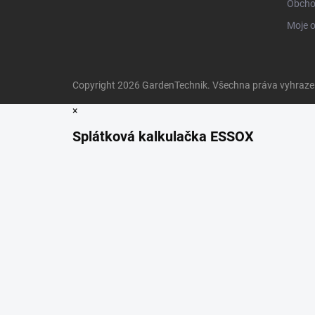
Obcho
Moje 
Copyright 2026
GardenTechnik
. Všechna práva vyhraz
×
Splátková kalkulačka ESSOX