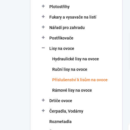
n
Plotostřihy
í
p
Fukary a vysavače na listí
a
n
Nářadí pro zahradu
e
Postřikovače
l
Lisy na ovoce
Hydraulické lisy na ovoce
Ruční lisy na ovoce
Příslušenství k lisům na ovoce
Rámové lisy na ovoce
Drtiče ovoce
Čerpadla, Vodárny
Rozmetadla