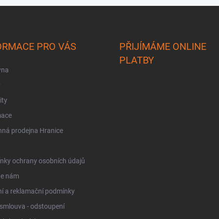
ORMACE PRO VÁS
PŘIJÍMÁME ONLINE
PLATBY
vna
y
ity
mace
ná prodejna Hranice
nky ochrany osobních údajů
te nám
í a reklamační podmínky
smlouva - odstoupení