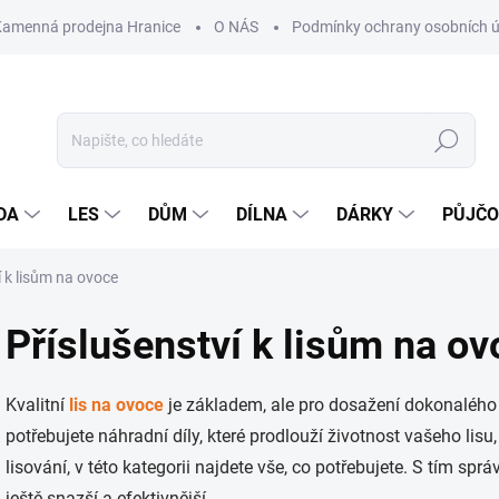
Kamenná prodejna Hranice
O NÁS
Podmínky ochrany osobních 
Hledat
DA
LES
DŮM
DÍLNA
DÁRKY
PŮJČ
í k lisům na ovoce
Příslušenství k lisům na ov
Kvalitní
lis na ovoce
je základem, ale pro dosažení dokonalého v
potřebujete náhradní díly, které prodlouží životnost vašeho li
lisování, v této kategorii najdete vše, co potřebujete. S tím 
ještě snazší a efektivnější.