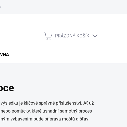
údajů
Napište nám
Záruční a reklamační podmínky
Kupní sm
PRÁZDNÝ KOŠÍK
NÁKUPNÍ
KOŠÍK
OVNA
oce
ýsledku je klíčové správné příslušenství. Ať už
su, nebo pomůcky, které usnadní samotný proces
správným vybavením bude příprava moštů a šťáv