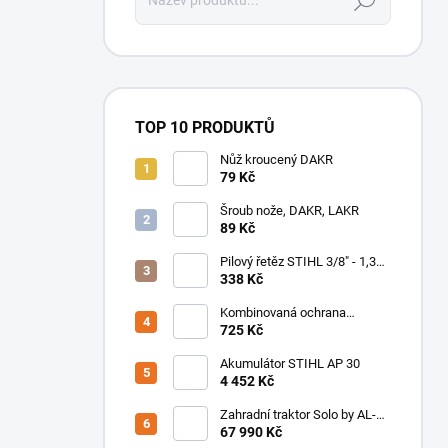
Hledat
TOP 10 PRODUKTŮ
Nůž kroucený DAKR
79 Kč
Šroub nože, DAKR, LAKR
89 Kč
Pilový řetěz STIHL 3/8" - 1,3
mm 50 čl. PM (kulatý)
338 Kč
36360000050
Kombinovaná ochrana
obličeje/sluchu STIHL
725 Kč
(plastový štít)
Akumulátor STIHL AP 30
4 452 Kč
Zahradní traktor Solo by AL-
KO T 15-93.3 HD-A Comfort
67 990 Kč