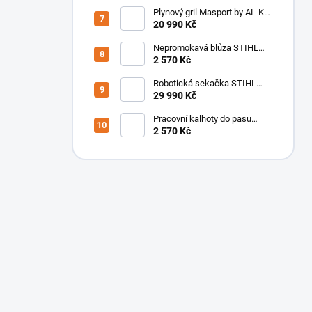
SET
Plynový gril Masport by AL-KO
S/S4 134222
20 990 Kč
Nepromokavá blůza STIHL
DuroFlex
2 570 Kč
Robotická sekačka STIHL
iMOW 5 EVO
29 990 Kč
Pracovní kalhoty do pasu
STIHL FS Protect
2 570 Kč
(antracit/zelená)