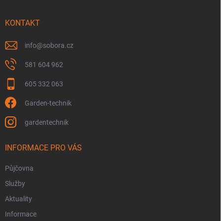
a
r
t
v
í
KONTAKT
k
y
v
info
@
sobora.cz
ý
p
581 604 962
i
s
605 332 063
u
Garden-technik
gardentechnik
INFORMACE PRO VÁS
Půjčovna
Služby
Aktuality
Informace