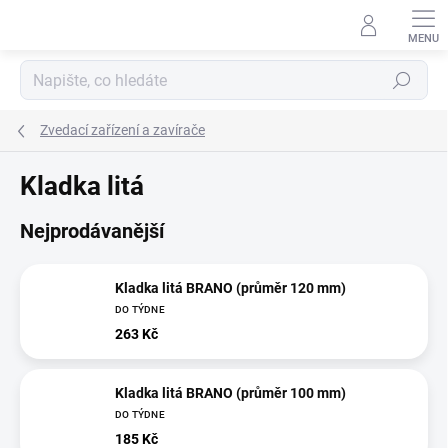
Přejít
na
obsah
Hledat
Zvedací zařízení a zavírače
Kladka litá
Nejprodávanější
Kladka litá BRANO (průměr 120 mm)
DO TÝDNE
263 Kč
Kladka litá BRANO (průměr 100 mm)
DO TÝDNE
185 Kč