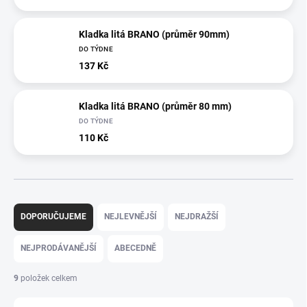
Kladka litá BRANO (průměr 90mm)
DO TÝDNE
137 Kč
Kladka litá BRANO (průměr 80 mm)
DO TÝDNE
110 Kč
Ř
a
DOPORUČUJEME
NEJLEVNĚJŠÍ
NEJDRAŽŠÍ
z
e
NEJPRODÁVANĚJŠÍ
ABECEDNĚ
n
í
9
položek celkem
p
r