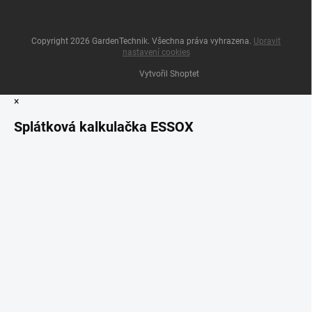
Copyright 2026
GardenTechnik
. Všechna práva vyhrazena.
Upravit
nastavení cookies
Vytvořil Shoptet
×
Splátková kalkulačka ESSOX