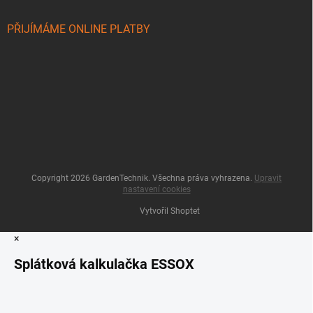
PŘIJÍMÁME ONLINE PLATBY
Copyright 2026
GardenTechnik
. Všechna práva vyhrazena.
Upravit
nastavení cookies
Vytvořil Shoptet
×
Splátková kalkulačka ESSOX