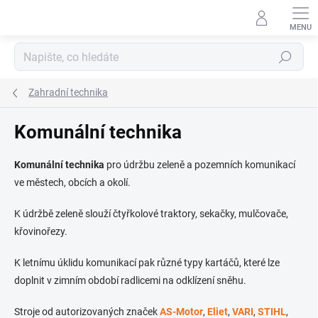
Přejít
na
obsah
Hledat
Zahradní technika
Komunální technika
Komunální technika
pro údržbu zeleně a pozemních komunikací
ve městech, obcích a okolí.
K údržbě zeleně slouží čtyřkolové traktory, sekačky, mulčovače,
křovinořezy.
K letnímu úklidu komunikací pak různé typy kartáčů, které lze
doplnit v zimním období radlicemi na odklízení sněhu.
Stroje od autorizovaných značek
AS-Motor
,
Eliet
,
VARI
,
STIHL
,