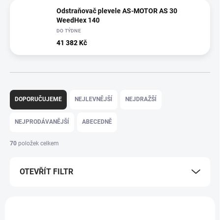
Odstraňovač plevele AS-MOTOR AS 30
WeedHex 140
DO TÝDNE
41 382 Kč
Ř
a
DOPORUČUJEME
NEJLEVNĚJŠÍ
NEJDRAŽŠÍ
z
e
NEJPRODÁVANĚJŠÍ
ABECEDNĚ
n
í
70
položek celkem
p
r
OTEVŘÍT FILTR
o
d
u
V
k
ý
t