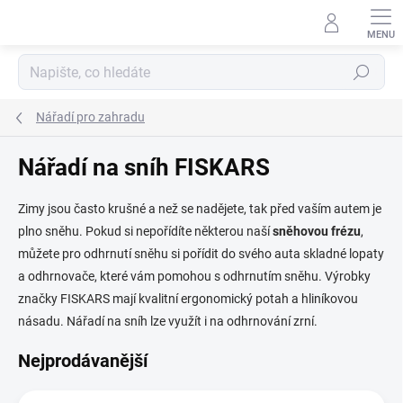
Přejít
na
obsah
Hledat
Nářadí pro zahradu
Nářadí na sníh FISKARS
Zimy jsou často krušné a než se nadějete, tak před vaším autem je
plno sněhu. Pokud si nepořídíte některou naší
sněhovou frézu
,
můžete pro odhrnutí sněhu si pořídit do svého auta skladné lopaty
a odhrnovače, které vám pomohou s odhrnutím sněhu. Výrobky
značky FISKARS mají kvalitní ergonomický potah a hliníkovou
násadu. Nářadí na sníh lze využít i na odhrnování zrní.
Nejprodávanější