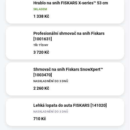
Hrablo na sníh FISKARS X-series™ 53 cm
SKLADEM
1 338 Kč
Profesionální shrnovač na sníh Fiskars
[1001631]
TŘI TÝDNY
3 720 Kč
Shrnovač na sníh Fiskars SnowXpert™
[1003470]
NASKLADNĚNÍ DO 3 DNŮ
2 260 Kč
Lehká lopata do auta FISKARS [141020]
NASKLADNĚNÍ DO 3 DNŮ
710 Kč