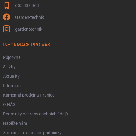
s
605 332 063
u
Garden-technik
gardentechnik
INFORMACE PRO VÁS
Půjčovna
Služby
Aktuality
Informace
Kamenná prodejna Hranice
O NÁS
Podmínky ochrany osobních údajů
Napište nám
Záruční a reklamační podmínky