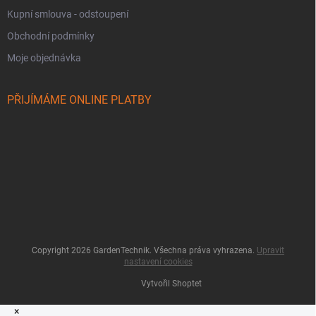
Kupní smlouva - odstoupení
Obchodní podmínky
Moje objednávka
PŘIJÍMÁME ONLINE PLATBY
Copyright 2026
GardenTechnik
. Všechna práva vyhrazena.
Upravit
nastavení cookies
Vytvořil Shoptet
×