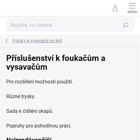
Přejít
na
obsah
Hledat
Fukary a vysavače na listí
Příslušenství k foukačům a
vysavačům
Pro rozšíření možností použití.
Různé trysky.
Sada k čištění okapů.
Popruhy pro pohodlnou práci.