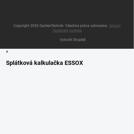
Copyright 2026
GardenTechnik
. Všechna práva vyhrazena.
Upravit
nastavení cookies
Vytvořil Shoptet
×
Splátková kalkulačka ESSOX