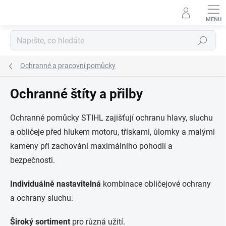
Přejít
na
obsah
Hledat
Ochranné a pracovní pomůcky
Ochranné štíty a přilby
Ochranné pomůcky STIHL zajišťují ochranu hlavy, sluchu
a obličeje před hlukem motoru, třískami, úlomky a malými
kameny při zachování maximálního pohodlí a
bezpečnosti.
Individuálně nastavitelná
kombinace obličejové ochrany
a ochrany sluchu.
Široký sortiment
pro různá užití.