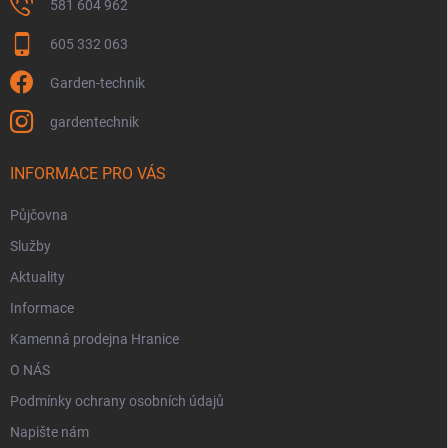
p
581 604 962
i
s
605 332 063
u
Garden-technik
gardentechnik
INFORMACE PRO VÁS
Půjčovna
Služby
Aktuality
Informace
Kamenná prodejna Hranice
O NÁS
Podmínky ochrany osobních údajů
Napište nám