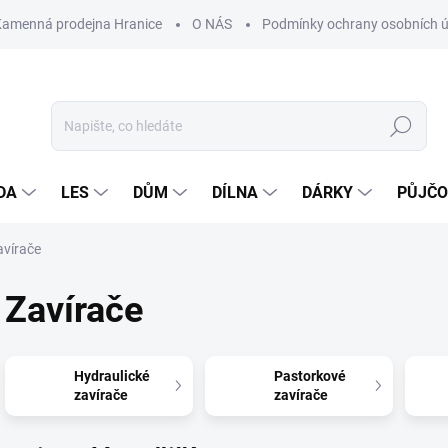
Kamenná prodejna Hranice
O NÁS
Podmínky ochrany osobních 
Hledat
DA
LES
DŮM
DÍLNA
DÁRKY
PŮJČ
avírače
Zavírače
Hydraulické
Pastorkové
zavírače
zavírače