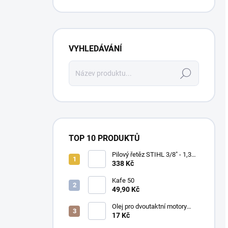
VYHLEDÁVÁNÍ
Hledat
TOP 10 PRODUKTŮ
Pilový řetěz STIHL 3/8" - 1,3
mm 50 čl. PM (kulatý)
338 Kč
36360000050
Kafe 50
49,90 Kč
Olej pro dvoutaktní motory
STIHL HP Ultra
17 Kč