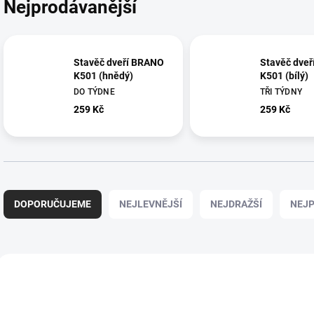
Nejprodávanější
Stavěč dveří BRANO
Stavěč dve
K501 (hnědý)
K501 (bílý)
DO TÝDNE
TŘI TÝDNY
259 Kč
259 Kč
Ř
a
DOPORUČUJEME
NEJLEVNĚJŠÍ
NEJDRAŽŠÍ
NEJP
z
e
n
í
V
p
ý
AKCE
AKCE
AKC
26440
26441
r
p
o
i