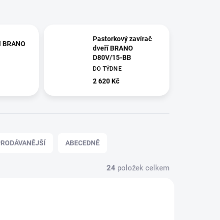
Pastorkový zavírač
ří BRANO
dveří BRANO
D80V/15-BB
DO TÝDNE
2 620 Kč
RODÁVANĚJŠÍ
ABECEDNĚ
24
položek celkem
E
AKCE
26442
26443