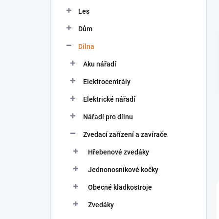
n
Les
í
p
Dům
a
n
Dílna
e
Aku nářadí
l
Elektrocentrály
Elektrické nářadí
Nářadí pro dílnu
Zvedací zařízení a zavírače
Hřebenové zvedáky
Jednonosníkové kočky
Obecné kladkostroje
Zvedáky