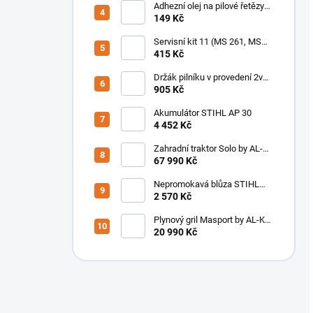
Adhezní olej na pilové řetězy
STIHL ForestPlus
149 Kč
Servisní kit 11 (MS 261, MS
362 (od 2014 do 2017)
415 Kč
Držák pilníku v provedení 2v1
STIHL 3/8" P, 4,0 mm
905 Kč
Akumulátor STIHL AP 30
4 452 Kč
Zahradní traktor Solo by AL-
KO T 15-93.3 HD-A Comfort
67 990 Kč
SET
Nepromokavá blůza STIHL
DuroFlex
2 570 Kč
Plynový gril Masport by AL-KO
S/S4 134222
20 990 Kč