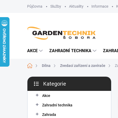
Přejít
Půjčovna
Služby
Aktuality
Informace
na
obsah
AKCE
ZAHRADNÍ TECHNIKA
ZAHRA
Domů
Dílna
Zvedací zařízení a zavírače
Z
P
Kategorie
o
Přeskočit
s
kategorie
t
Akce
r
Zahradní technika
a
n
Zahrada