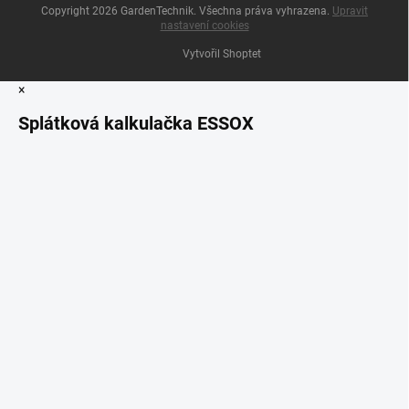
Copyright 2026
GardenTechnik
. Všechna práva vyhrazena.
Upravit
nastavení cookies
Vytvořil Shoptet
×
Splátková kalkulačka ESSOX