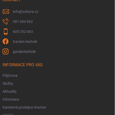
k
y
v
info
@
sobora.cz
ý
p
581 604 962
i
s
605 332 063
u
Garden-technik
gardentechnik
INFORMACE PRO VÁS
Půjčovna
Služby
Aktuality
Informace
Kamenná prodejna Hranice