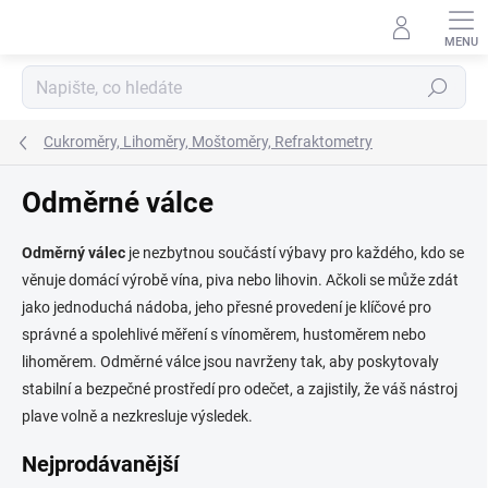
Přejít
na
obsah
Hledat
Cukroměry, Lihoměry, Moštoměry, Refraktometry
Odměrné válce
Odměrný válec
je nezbytnou součástí výbavy pro každého, kdo se
věnuje domácí výrobě vína, piva nebo lihovin. Ačkoli se může zdát
jako jednoduchá nádoba, jeho přesné provedení je klíčové pro
správné a spolehlivé měření s vínoměrem, hustoměrem nebo
lihoměrem. Odměrné válce jsou navrženy tak, aby poskytovaly
stabilní a bezpečné prostředí pro odečet, a zajistily, že váš nástroj
plave volně a nezkresluje výsledek.
Nejprodávanější