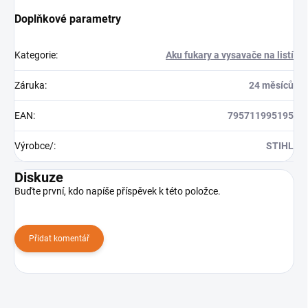
Doplňkové parametry
Kategorie
:
Aku fukary a vysavače na listí
Záruka
:
24 měsíců
EAN
:
795711995195
Výrobce/
:
STIHL
Diskuze
Buďte první, kdo napíše příspěvek k této položce.
Přidat komentář