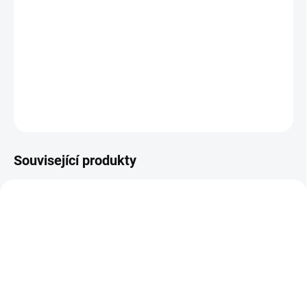
−
+
Přidat do košíku
Pro zádový foukač BGA 300.1
DETAILNÍ INFORMACE
ZEPTAT SE
Související produkty
NASKLADNĚNÍ DO 3 DNŮ