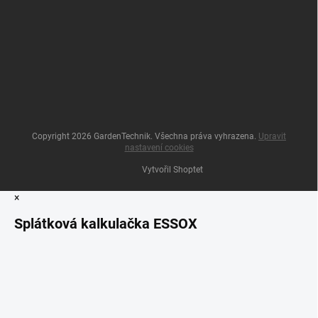
Copyright 2026
GardenTechnik
. Všechna práva vyhrazena.
Upravit
nastavení cookies
Vytvořil Shoptet
×
Splátková kalkulačka ESSOX