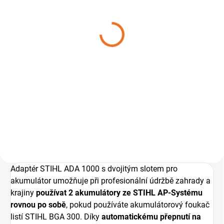
Zádový AKU foukač
STIHL BGA 300
20 090 Kč
Do košíku
Vhodný pro úklidové práce v
oblastech citlivých na hluk.
Snadno odfouknete i těžké a
mokré listí
Adaptér STIHL ADA 1000 s dvojitým slotem pro
akumulátor umožňuje při profesionální údržbě zahrady a
krajiny
používat 2 akumulátory ze STIHL AP-Systému
rovnou po sobě
, pokud používáte akumulátorový foukač
listí STIHL BGA 300. Díky
automatickému přepnutí na