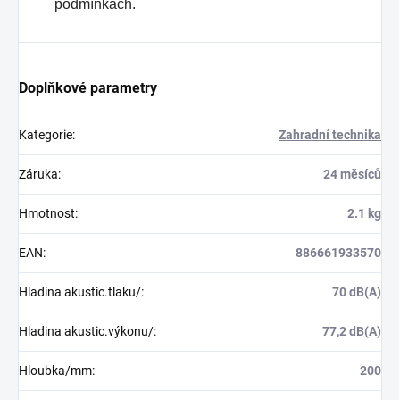
podmínkách.
Doplňkové parametry
Kategorie
:
Zahradní technika
Záruka
:
24 měsíců
Hmotnost
:
2.1 kg
EAN
:
886661933570
Hladina akustic.tlaku/
:
70 dB(A)
Hladina akustic.výkonu/
:
77,2 dB(A)
Hloubka/mm
:
200