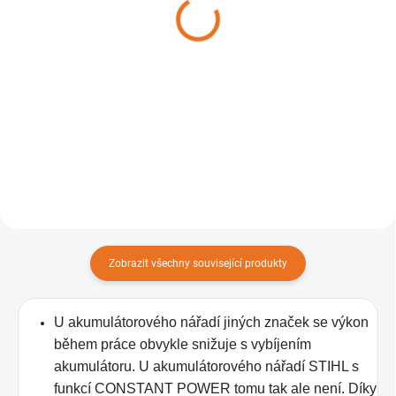
AL 5
1 060 Kč
1 580 Kč
Do košíku
Do košíku
Lehký, kompaktní a vysoce
výkonný.
Šetří čas a šetrně nabíjí
akumulátor AS 2
Zobrazit všechny související produkty
U akumulátorového nářadí jiných značek se výkon
během práce obvykle snižuje s vybíjením
akumulátoru. U akumulátorového nářadí STIHL s
funkcí CONSTANT POWER tomu tak ale není. Díky