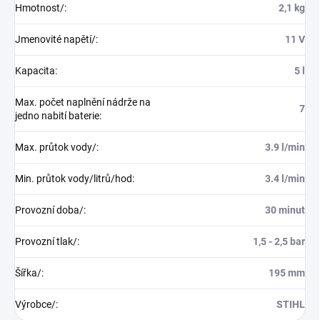
Hmotnost/
:
2,1 kg
Jmenovité napětí/
:
11 V
Kapacita
:
5 l
Max. počet naplnění nádrže na
7
jedno nabití baterie
:
Max. průtok vody/
:
3.9 l/min
Min. průtok vody/litrů/hod
:
3.4 l/min
Provozní doba/
:
30 minut
Provozní tlak/
:
1,5 - 2,5 bar
Šířka/
:
195 mm
Výrobce/
:
STIHL