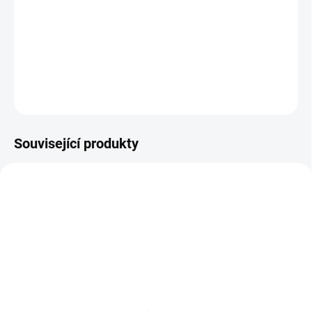
−
+
Přidat do košíku
Bez akumulátoru a nabíječky.
DETAILNÍ INFORMACE
ZEPTAT SE
Související produkty
SKLADEM NA PRODEJNĚ
NASKLADNĚNÍ DO 3 DNŮ
Akumulátor STIHL AS 2
Rychlonabíječka STIHL