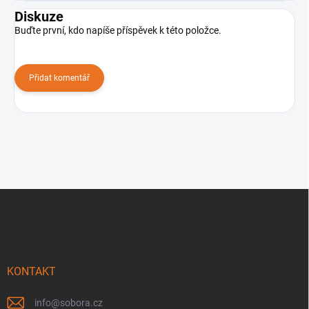
Diskuze
Buďte první, kdo napíše příspěvek k této položce.
Přidat komentář
Z
á
p
a
t
í
KONTAKT
info
@
sobora.cz