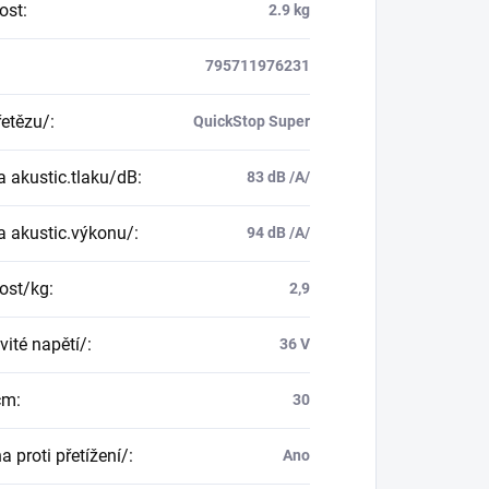
ost
:
2.9 kg
795711976231
řetězu/
:
QuickStop Super
a akustic.tlaku/dB
:
83 dB /A/
a akustic.výkonu/
:
94 dB /A/
ost/kg
:
2,9
ité napětí/
:
36 V
cm
:
30
 proti přetížení/
:
Ano