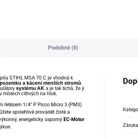
mulátory z řady AK a AP.
Podobné (8)
 pila STIHL MSA 70 C je vhodná k
Dop
em pozemku a kácení menších stromů
.
ulátory
systému AK
a je tak tichá, že ji
v místech citlivých na hluk.
ým řetězem 1/4" P Picco Micro 3 (PM3)
Katego
ůžete spolehlivě provádět čisté a
výkonný, energeticky úsporný
EC-Motor
Záruk
výkon.