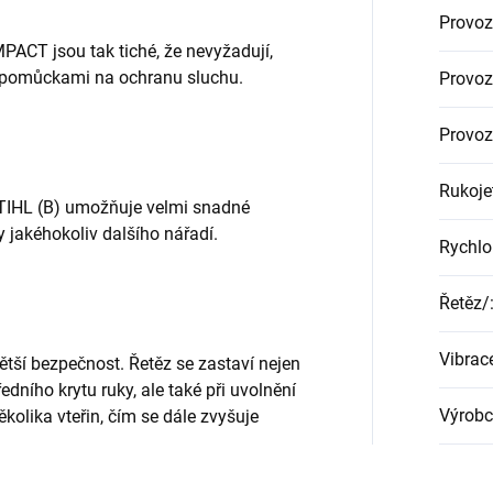
Provoz
ACT jsou tak tiché, že nevyžadují,
 pomůckami na ochranu sluchu.
Provoz
Provoz
Rukoje
STIHL (B) umožňuje velmi snadné
 jakéhokoliv dalšího nářadí.
Rychlo
Řetěz/
Vibrac
ětší bezpečnost. Řetěz se zastaví nejen
edního krytu ruky, ale také při uvolnění
Výrobc
kolika vteřin, čím se dále zvyšuje