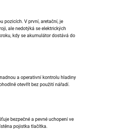
 pozicích. V první, aretační, je
ji, ale nedotýká se elektrických
 kroku, kdy se akumulátor dostává do
nadnou a operativní kontrolu hladiny
hodlně otevřít bez použití nářadí.
išťuje bezpečné a pevné uchopení ve
těna pojistka tlačítka.