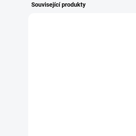
Související produkty
45204006535
SKLADEM
Akumulátor STIHL AK 20
Na
ST
3 470 Kč
1 
Do košíku
Jeden pro všechny přístroje.
Komp