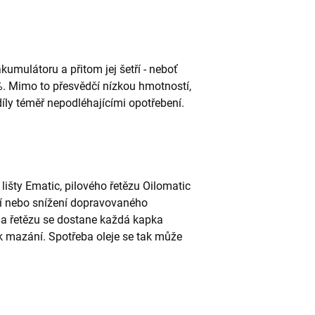
umulátoru a přitom jej šetří - neboť
. Mimo to přesvědčí nízkou hmotností,
ly téměř nepodléhajícími opotřebení.
lišty Ematic, pilového řetězu Oilomatic
ví nebo snížení dopravovaného
y a řetězu se dostane každá kapka
í k mazání. Spotřeba oleje se tak může