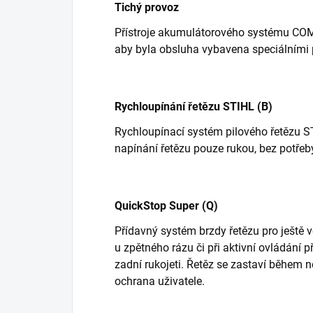
Tichý provoz
Přístroje akumulátorového systému COMP
aby byla obsluha vybavena speciálními
Rychloupínání řetězu STIHL (B)
Rychloupínací systém pilového řetězu 
napínání řetězu pouze rukou, bez potřeby
QuickStop Super (Q)
Přídavný systém brzdy řetězu pro ještě v
u zpětného rázu či při aktivní ovládání př
zadní rukojeti. Řetěz se zastaví během ně
ochrana uživatele.