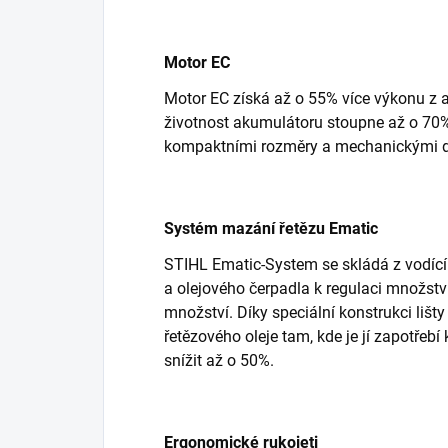
Motor EC
Motor EC získá až o 55% více výkonu z ak
životnost akumulátoru stoupne až o 70%
kompaktními rozměry a mechanickými dí
Systém mazání řetězu Ematic
STIHL Ematic-System se skládá z vodící 
a olejového čerpadla k regulaci množst
množství. Díky speciální konstrukci lišt
řetězového oleje tam, kde je jí zapotřeb
snížit až o 50%.
Ergonomické rukojeti