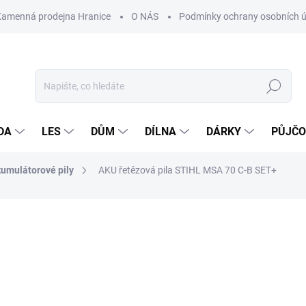
Kamenná prodejna Hranice
O NÁS
Podmínky ochrany osobních 
Hledat
DA
LES
DŮM
DÍLNA
DÁRKY
PŮJČ
umulátorové pily
AKU řetězová pila STIHL MSA 70 C-B SET+
ocení
ZNAČKA:
STIHL
14 290 Kč
Měrná
SKLADEM NA PRODEJNĚ
cena: