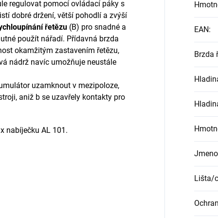
le regulovat pomocí ovládací páky s
Hmotn
tí dobré držení, větší pohodlí a zvýší
ychloupínání řetězu
(B) pro snadné a
EAN
:
nutné použít nářadí. Přídavná brzda
ost okamžitým zastavením řetězu,
Brzda 
jová nádrž navíc umožňuje neustále
Hladin
kumulátor uzamknout v mezipoloze,
troji, aniž b se uzavřely kontakty pro
Hladin
Hmotn
x nabíječku AL 101.
Jmenov
Lišta/
Ochrana