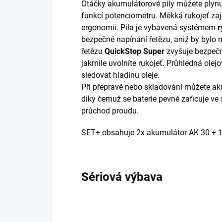
Otáčky akumulátorové pily můžete plynu
funkcí potenciometru. Měkká rukojeť zajis
ergonomii. Pila je vybavená systémem
r
bezpečné napínání řetězu, aniž by bylo 
řetězu
QuickStop
Super
zvyšuje bezpečn
jakmile uvolníte rukojeť. Průhledná ole
sledovat hladinu oleje.
Při přepravě nebo skladování můžete a
díky čemuž se baterie pevně zaficuje ve s
průchod proudu.
SET+ obsahuje 2x akumulátor AK 30 + 1
Sériová výbava