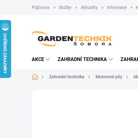
Přejít
Půjčovna
Služby
Aktuality
Informace
na
obsah
AKCE
ZAHRADNÍ TECHNIKA
ZAHRA
Domů
Zahradní technika
Motorové pily
Ak
Neohodnoceno
Podrobnosti hodn