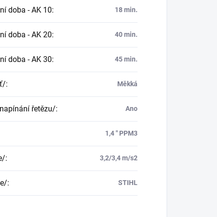
ní doba - AK 10
:
18 min.
ní doba - AK 20
:
40 min.
ní doba - AK 30
:
45 min.
ť/
:
Měkká
napínání řetězu/
:
Ano
:
1,4 " PPM3
e/
:
3,2/3,4 m/s2
e/
:
STIHL