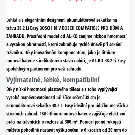
Lehká a s elegantním designem, akumulátorová sekačka na
trávu
38.2 Li Easy BOSCH 18 V BOSCH COMPATIBLE PRO DŮM A
ZAHRADU
. Prostřední model od AL-KO zaujme nízkou hmotností
a vysokou obratností, která zabraňuje rychlé únavě při sekání
trávníku. Díky inovativním komponentům, jako je lithium-
iontová baterie s indikátorem stavu nabití, je AL-KO 38.2 Li Easy
spolehlivým partnerem pro vaši zahradu.
Vyjímatelné, lehké, kompatibilní
Díky nízké hmotnosti plastového tělesa a z toho vyplývající
vysoké manévrovatelnosti při šířce sečení 38 cm je
akumulátorová sekačka 38.2 Li Easy ideální pro údržbu menších a
středních zahrad. 18V lithium-iontová baterie zajišťuje efektivní
práci na trávnících o rozloze až 300 m². Pomocí jedné rukojeti
můžete pohodlně nastavit výšku sečení v 6 krocích od 20 mm do