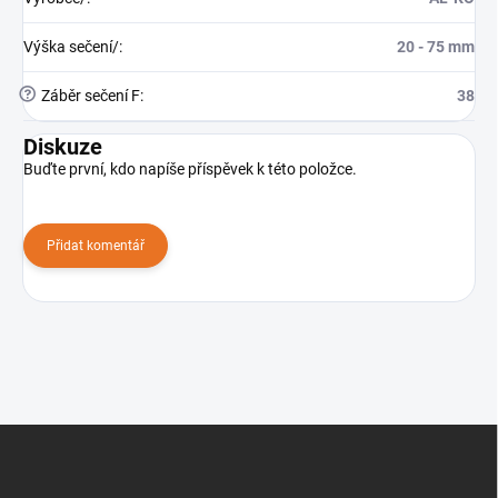
Výška sečení/
:
20 - 75 mm
?
Záběr sečení F
:
38
Diskuze
Buďte první, kdo napíše příspěvek k této položce.
Přidat komentář
Z
á
p