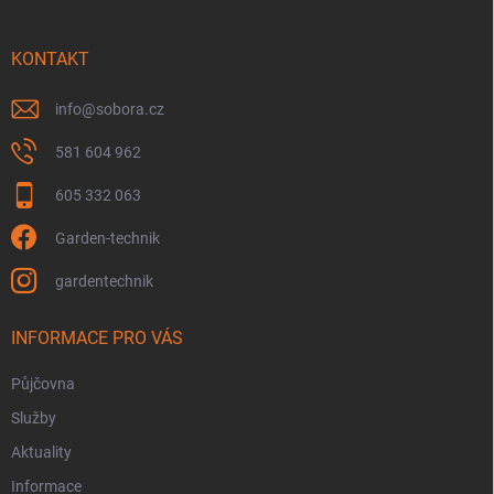
a
t
í
KONTAKT
info
@
sobora.cz
581 604 962
605 332 063
Garden-technik
gardentechnik
INFORMACE PRO VÁS
Půjčovna
Služby
Aktuality
Informace