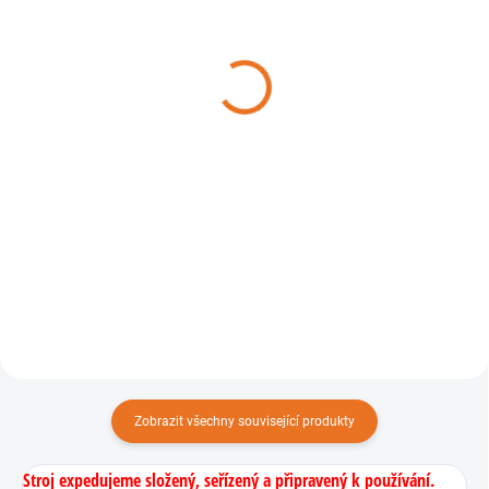
Rychlonabíječka
Akumulátor AL-KO B75
akumulátoru AL-KO
LI 4,0 Ah - 72 WH
FC100 Li 18v
2 390 Kč
1 490 Kč
Do košíku
Do košíku
4,0 Ah - 72 Wh
Rychlonabíječka pro všechny
baterie AL-KO 18 V BOSCH
KOMPATIBILNÍ PRO DOMÁCNOST
A ZAHRADU.
Zobrazit všechny související produkty
Stroj expedujeme složený, seřízený a připravený k používání.