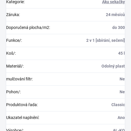
Kategorie
:
Aku sekačky
Záruka
:
24 měsíců
Doporučená plocha/m2
:
do 300
Funkce/
:
2 v 1 [sbírání, sečení]
Koš/
:
45 l
Materiál/
:
Odolný plast
mulčování filtr
:
Ne
Pohon/
:
Ne
Produktová řada
:
Classic
Ukazatel naplnění
:
Ano
Výrobce/
:
AL-KO