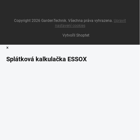
Copyright 2026
GardenTechnik
. Všechna práva vyhrazena.
Upravit
nastavení cookies
Vytvořil Shoptet
×
Splátková kalkulačka ESSOX