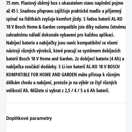
75 mm. Plastový sběrný box s ukazatelem stavu naplnění pojme
až 45 l. Snadnou přepravu zajišťuje praktické madlo a příjemný
spínač na řídítkách zvyšuje komfort jízdy. S řadou baterií
AL-KO
18 V Bosch Home & Garden compatible
jste díky našemu četnému
zahradnímu nářadí dokonale vybaveni pro každou aplikaci.
Nabíjecí baterie a nabíječky jsou navíc kompatibilní se všemi
nástroji různých výrobců, které pracují se systémem dobíjecích
baterií Bosch 18 V Home and Garden. 2x dobíjecí baterie (4 Ah) a
nabíječka součástí dodávky. S Li-ion baterií AL-KO 18 V BOSCH
KOMPATIBLE FOR HOME AND GARDEN máte přístup k různým
délkám chodu a nabíjení, protože je na výběr ze čtyř různých
velikostí Ah. Můžete si vybrat z 2,5 / 4 / 5 a 6 Ah baterií.
Doplňkové parametry