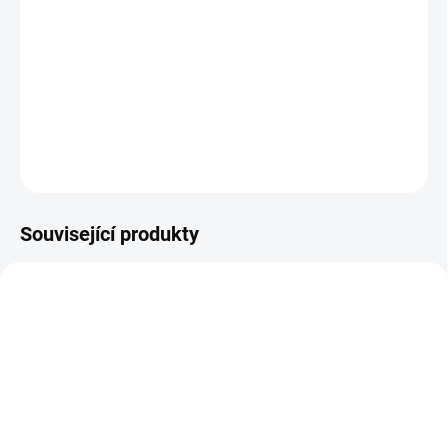
−
+
Přidat do košíku
2x akumulátor, 1x nabíječka, koš 45 l, záběr 38 cm.
DETAILNÍ INFORMACE
ZEPTAT SE
Související produkty
SKLADEM NA PRODEJNĚ
NASKLADNĚNÍ DO 3 DNŮ