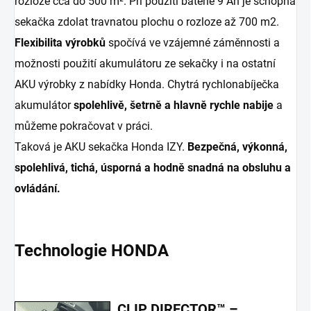
rozloze cca do 500 m². Při použití baterie 9 Ah je schopna
sekačka zdolat travnatou plochu o rozloze až 700 m2.
Flexibilita výrobků
spočívá ve vzájemné záměnnosti a
možnosti použití akumulátoru ze sekačky i na ostatní
AKU výrobky z nabídky Honda. Chytrá rychlonabíječka
akumulátor
spolehlivě, šetrně a hlavně rychle nabije
a
můžeme pokračovat v práci.
Taková je AKU sekačka Honda IZY.
Bezpečná, výkonná,
spolehlivá, tichá, úsporná a hodně snadná na obsluhu a
ovládání.
Technologie HONDA
CLIP DIRECTOR™ –