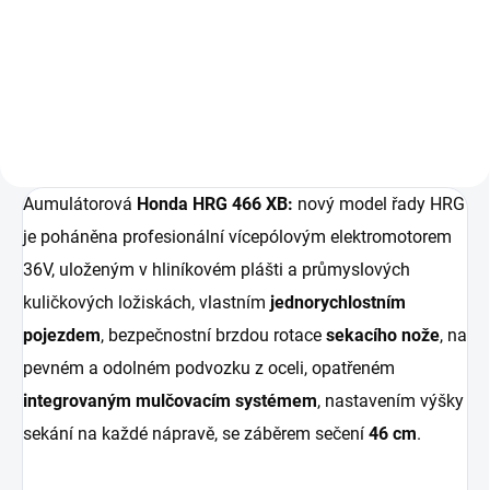
poslední generace Lithium-
Honda je nutné používat
iontových článků (Li-Ion), které
inteligentní nabíječky Honda.
zaručují vysoký a dlouhodobý
Doba nabíjení akumulátoru 4Ah
výkon akumulátorového stroje
do plného nabití je 35 minut.
Honda.
Nabíjení je plně automatické.
Aumulátorová
Honda HRG 466 XB:
nový model řady HRG
je poháněna profesionální vícepólovým elektromotorem
36V, uloženým v hliníkovém plášti a průmyslových
kuličkových ložiskách, vlastním
jednorychlostním
pojezdem
, bezpečnostní brzdou rotace
sekacího nože
, na
pevném a odolném podvozku z oceli, opatřeném
integrovaným mulčovacím systémem
, nastavením výšky
sekání na každé nápravě, se záběrem sečení
46 cm
.