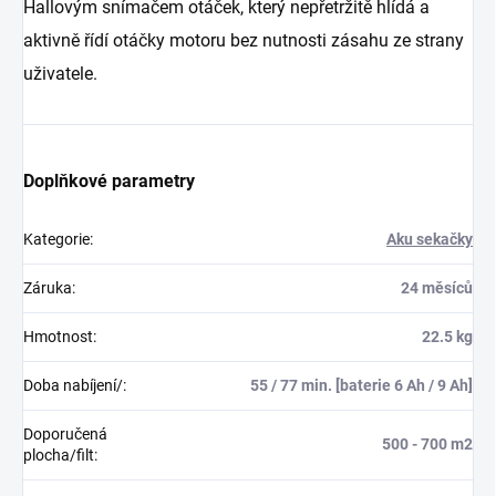
Hallovým snímačem otáček, který nepřetržitě hlídá a
aktivně řídí otáčky motoru bez nutnosti zásahu ze strany
uživatele.
Doplňkové parametry
Kategorie
:
Aku sekačky
Záruka
:
24 měsíců
Hmotnost
:
22.5 kg
Doba nabíjení/
:
55 / 77 min. [baterie 6 Ah / 9 Ah]
Doporučená
500 - 700 m2
plocha/filt
: