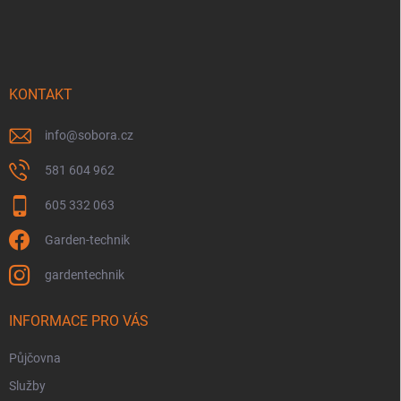
á
p
a
t
í
KONTAKT
info
@
sobora.cz
581 604 962
605 332 063
Garden-technik
gardentechnik
INFORMACE PRO VÁS
Půjčovna
Služby