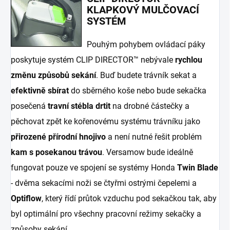
KLAPKOVÝ MULČOVACÍ
SYSTÉM
Pouhým pohybem ovládací páky
poskytuje systém CLIP DIRECTOR™ nebývale
rychlou
změnu způsobů sekání
. Buď budete trávník sekat a
efektivně sbírat
do sběrného koše nebo bude sekačka
posečená
travní stébla drtit
na drobné částečky a
pěchovat zpět ke kořenovému systému trávníku jako
přirozené přírodní hnojivo
a není nutné řešit problém
kam s posekanou trávou
. Versamow bude ideálně
fungovat pouze ve spojení se systémy Honda
Twin Blade
- dvěma sekacími noži se čtyřmi ostrými čepelemi a
Optiflow
, který řídí průtok vzduchu pod sekačkou tak, aby
byl optimální pro všechny pracovní režimy sekačky a
způsoby sekání.