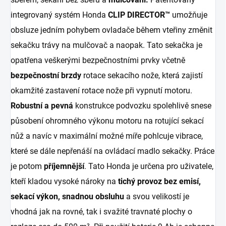
integrovaný systém Honda
CLIP DIRECTOR™
umožňuje
obsluze jedním pohybem ovladače během vteřiny změnit
sekačku trávy na mulčovač a naopak. Tato sekačka je
opatřena veškerými bezpečnostními prvky včetně
bezpečnostní brzdy
rotace sekacího nože, která zajistí
okamžité zastavení rotace nože při vypnutí motoru.
Robustní a pevná
konstrukce podvozku spolehlivě snese
působení ohromného výkonu motoru na rotující sekací
nůž a navíc v maximální možné míře pohlcuje vibrace,
které se dále nepřenáší na ovládací madlo sekačky. Práce
je potom
příjemnější
. Tato Honda je určena pro uživatele,
kteří kladou vysoké nároky na
tichý provoz bez emisí,
sekací výkon, snadnou obsluhu
a svou velikostí je
vhodná jak na rovné, tak i svažité travnaté plochy o