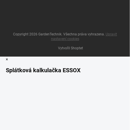
Copyright 2026
GardenTechnik
. Všechna práva vyhrazena.
Upravit
nastavení cookies
Vytvořil Shoptet
×
Splátková kalkulačka ESSOX