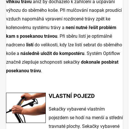
vlhkou trávu
aniž by docházelo k zahlcení a ucpávání
výhozu do sběrného koše. Při mulčování naopak proudící
vzduch napomáhá vpravení rozdrcené trávy zpět ke
kořenovému systému trávy a
není nutné řešit problém
kam s posekanou trávou
. Při sběru listí je optimálně
nadrceno
listí
do velikosti, kdy lze listí sebrat do sběrného
koše a
následně uložit do kompostéru
. Systém Optiflow
značně zlepšuje schopnosti sekačky
dokonale posbírat
posekanou trávu
.
VLASTNÍ POJEZD
Sekačky vybavené vlastním
pojezdem se hodí na menší a střední
travnaté plochy. Sekačky vybavené