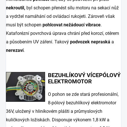
nekroutil,
byl schopen přenést sílu motoru na sekací nůž
a vydržel namáhání od ovládací rukojeti. Zároveň však
musí být schopen
pohlcovat nežádoucí vibrace
.
Kataforézní povrchová úprava chrání před korozí, otěrem
a působením UV záření. Takový
podvozek nepraská
a
nerezaví
.
BEZUHLÍKOVÝ VÍCEPÓLOVÝ
ELEKTROMOTOR
O pohon se zde stará profesionální,
8-pólový bezuhlíkový elektromotor
36V, uložený v hliníkovém plášti a průmyslových
kuličkových ložiskách. Disponuje výkonem 1,8 kW a