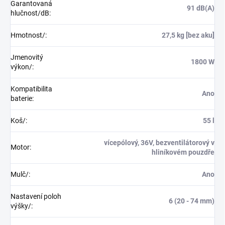
Garantovaná
91 dB(A)
hlučnost/dB
:
Hmotnost/
:
27,5 kg [bez aku]
Jmenovitý
1800 W
výkon/
:
Kompatibilita
Ano
baterie
:
Koš/
:
55 l
vícepólový, 36V, bezventilátorový v
Motor
:
hliníkovém pouzdře
Mulč/
:
Ano
Nastavení poloh
6 (20 - 74 mm)
výšky/
: