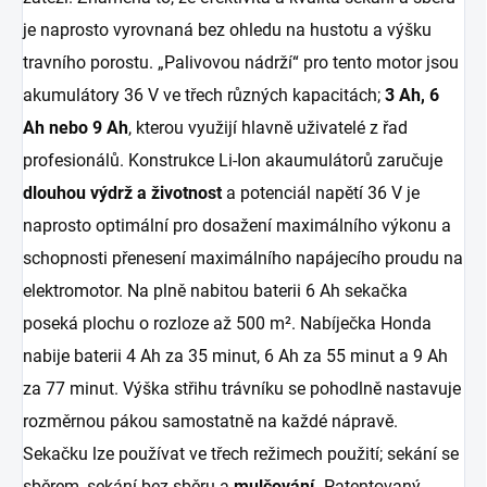
je naprosto vyrovnaná bez ohledu na hustotu a výšku
travního porostu. „Palivovou nádrží“ pro tento motor jsou
akumulátory 36 V ve třech různých kapacitách;
3 Ah, 6
Ah nebo 9 Ah
, kterou využijí hlavně uživatelé z řad
profesionálů. Konstrukce Li-Ion akaumulátorů zaručuje
dlouhou výdrž a životnost
a potenciál napětí 36 V je
naprosto optimální pro dosažení maximálního výkonu a
schopnosti přenesení maximálního napájecího proudu na
elektromotor. Na plně nabitou baterii 6 Ah sekačka
poseká plochu o rozloze až 500 m². Nabíječka Honda
nabije baterii 4 Ah za 35 minut, 6 Ah za 55 minut a 9 Ah
za 77 minut. Výška střihu trávníku se pohodlně nastavuje
rozměrnou pákou samostatně na každé nápravě.
Sekačku lze používat ve třech režimech použití; sekání se
sběrem, sekání bez sběru a
mulčování.
Patentovaný