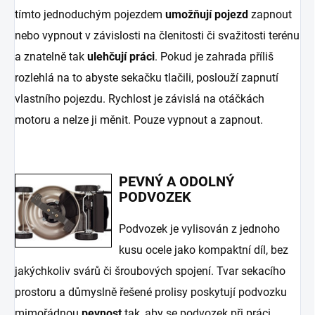
tímto jednoduchým pojezdem
umožňují pojezd
zapnout
nebo vypnout v závislosti na členitosti či svažitosti terénu
a znatelně tak
ulehčují práci
. Pokud je zahrada příliš
rozlehlá na to abyste sekačku tlačili, poslouží zapnutí
vlastního pojezdu. Rychlost je závislá na otáčkách
motoru a nelze ji měnit. Pouze vypnout a zapnout.
PEVNÝ A ODOLNÝ
PODVOZEK
Podvozek je vylisován z jednoho
kusu ocele jako kompaktní díl, bez
jakýchkoliv svárů či šroubových spojení. Tvar sekacího
prostoru a důmyslně řešené prolisy poskytují podvozku
mimořádnou
pevnost
tak, aby se podvozek při práci