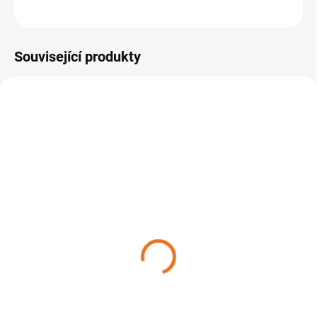
ZEPTAT SE
Související produkty
DO TÝDNE
DO TÝDNE
AKU baterie HONDA
Aku nabíječka HONDA
DP3640XA E
CV3680XA EM
5 490 Kč
3 140 Kč
Do košíku
Do košíku
AKU baterie Honda je složena z
Pro nabíjení Li-Ion akumulátorů