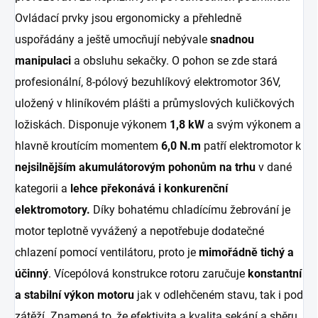
Ovládací prvky jsou ergonomicky a přehledně
uspořádány a ještě umocňují nebývale
snadnou
manipulaci
a obsluhu sekačky. O pohon se zde stará
profesionální, 8-pólový bezuhlíkový elektromotor 36V,
uložený v hliníkovém plášti a průmyslových kuličkových
ložiskách. Disponuje výkonem
1,8 kW
a svým výkonem a
hlavně kroutícím momentem
6,0 N.m
patří elektromotor k
nejsilnějším akumulátorovým pohonům na trhu
v dané
kategorii a
lehce překonává i konkurenční
elektromotory.
Díky bohatému chladícímu žebrování je
motor teplotně vyvážený a nepotřebuje dodatečné
chlazení pomocí ventilátoru, proto je
mimořádně tichý a
účinný
. Vícepólová konstrukce rotoru zaručuje
konstantní
a stabilní výkon motoru
jak v odlehčeném stavu, tak i pod
zátěží. Znamená to, že efektivita a kvalita sekání a sběru