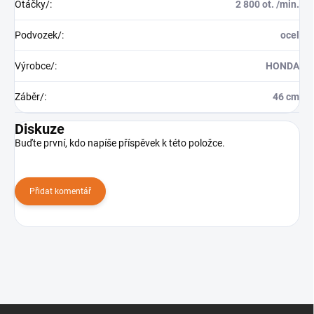
Otáčky/
:
2 800 ot. /min.
Podvozek/
:
ocel
Výrobce/
:
HONDA
Záběr/
:
46 cm
Diskuze
Buďte první, kdo napíše příspěvek k této položce.
Přidat komentář
Z