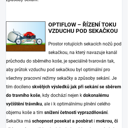
OPTIFLOW – ŘÍZENÍ TOKU
VZDUCHU POD SEKAČKOU
Prostor rotujících sekacích nožů pod
sekačkou, na který navazuje kanál
průchodu do sběrného koše, je speciálně tvarován tak,
aby průtok vzduchu pod sekačkou byl optimální pro
všechny pracovní režimy sekačky a způsoby sekání. Je
tím docíleno
skvělých výsledků jak při sekání se sběrem
do travního koše
, kdy dochází nejen k
dokonalému
vyčištění trávníku
, ale i k optimálnímu plnění celého
objemu koše a tím
snížení četnosti vyprazdňování
.
Sekačka má
schopnost posekat a posbírat
i
mokrou, či