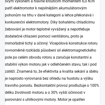
svým výkonem a hlavně kroutícím momentem 6,0 N.m
patří elektromotor k nejsilnějším akumulátorovým
pohonům na trhu v dané kategorii a lehce překonává i
konkurenční elektromotory. Díky bohatému chladícímu
žebrování je motor teplotně vyvážený a nepotřebuje
dodatečné chlazení pomocí ventilátoru, proto je
mimořádně tichý a účinný. Vícepólová konstrukce rotoru
rovnoměrně rozkládá působení sil elektromagnetického
pole po celém obvodu rotoru a zaručuje konstantní a
stabilní výkon motoru jak v odlehčeném stavu, tak i pod
zátěží. Znamená to, že efektivita a kvalita sekání a sběru
je naprosto vyrovnaná bez ohledu na hustotu a výšku
travního porostu. Bezkontaktní provoz prodlužuje o 100%
délku životnosti motoru a o 30% vyšší účinnost v
porovnání s uhlíkovými motory. Motor je opatřen