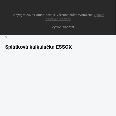
Copyright 2026
GardenTechnik
. Všechna práva vyhrazena.
Upravit
nastavení cookies
Vytvořil Shoptet
×
Splátková kalkulačka ESSOX