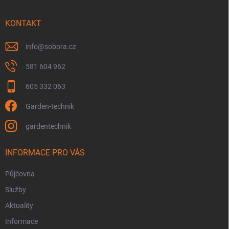
a
t
í
KONTAKT
info
@
sobora.cz
581 604 962
605 332 063
Garden-technik
gardentechnik
INFORMACE PRO VÁS
Půjčovna
Služby
Aktuality
Informace