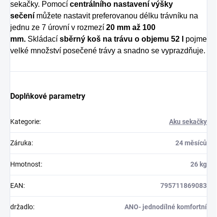
sekačky. Pomocí
centrálního nastavení výšky
sečení
můžete nastavit preferovanou délku trávníku na
jednu ze 7 úrovní v rozmezí
20 mm až 100
mm.
Skládací
sběrný koš na trávu o objemu 52 l
pojme
velké množství posečené trávy a snadno se vyprazdňuje.
Doplňkové parametry
Kategorie
:
Aku sekačky
Záruka
:
24 měsíců
Hmotnost
:
26 kg
EAN
:
795711869083
držadlo
:
ANO- jednodílné komfortní