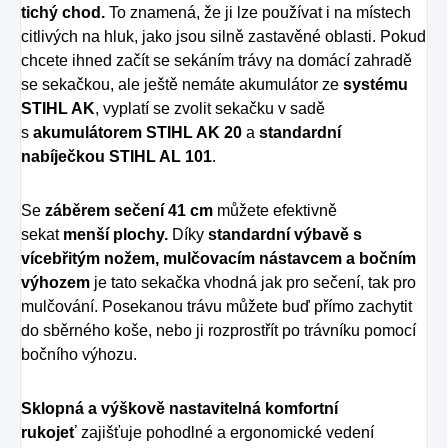
tichý chod.
To znamená, že ji lze používat i na místech
citlivých na hluk, jako jsou silně zastavěné oblasti. Pokud
chcete ihned začít se sekáním trávy na domácí zahradě
se sekačkou, ale ještě nemáte akumulátor ze
systému
STIHL AK
, vyplatí se zvolit sekačku v sadě
s
akumulátorem STIHL AK 20
a
standardní
nabíječkou STIHL AL 101
.
Se
záběrem sečení 41 cm
můžete efektivně
sekat
menší plochy.
Díky
standardní výbavě s
vícebřitým nožem, mulčovacím nástavcem a bočním
výhozem
je tato sekačka vhodná jak pro sečení, tak pro
mulčování. Posekanou trávu můžete buď přímo zachytit
do sběrného koše, nebo ji rozprostřít po trávníku pomocí
bočního výhozu.
Sklopná a výškově nastavitelná komfortní
rukojeť
zajišťuje pohodlné a ergonomické vedení