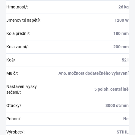
Hmotnost/
:
26 kg
Jmenovité napětí/
:
1200 W
Kola přední/
:
180 mm
Kola zadní/
:
200 mm
Koš/
:
52 l
Mulč/
:
Ano, možnost dodatečného vybavení
Nastavení výšky
5 poloh, centrálně
sečení/
:
Otáčky/
:
3000 ot/min
Pohon/
:
Ne
Výrobce/
:
STIHL