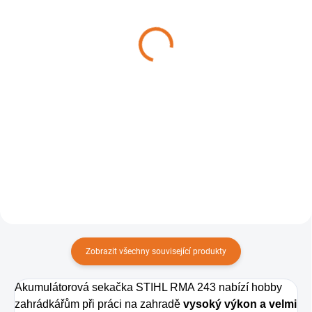
Akumulátor STIHL AK 20
Nabíječka akumulátoru
STIHL AL 101
3 470 Kč
1 160 Kč
Do košíku
Do košíku
Jeden pro všechny přístroje.
Kompatibilní nabíječka s
akumulátory z řady AK a AP.
Zobrazit všechny související produkty
Akumulátorová sekačka STIHL RMA 243 nabízí hobby
zahrádkářům při práci na zahradě
vysoký výkon a velmi