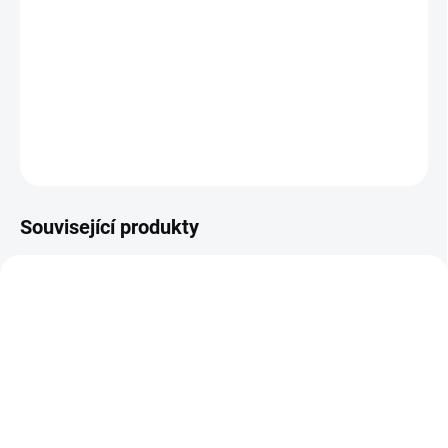
−
+
Přidat do košíku
Vysoký výkon a velmi tichý chod. Sada obsahuje: 1x akumulátor
AK 20 a 1x nabíječku AL 101.
DETAILNÍ INFORMACE
ZEPTAT SE
Související produkty
SKLADEM
NASKLADNĚNÍ DO 3 DNŮ