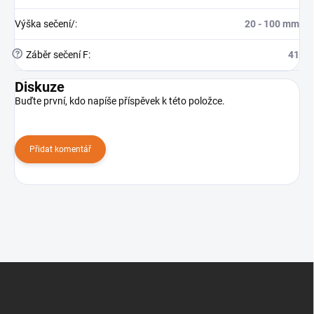
Výška sečení/
:
20 - 100 mm
?
Záběr sečení F
:
41
Diskuze
Buďte první, kdo napíše příspěvek k této položce.
Přidat komentář
Z
á
p