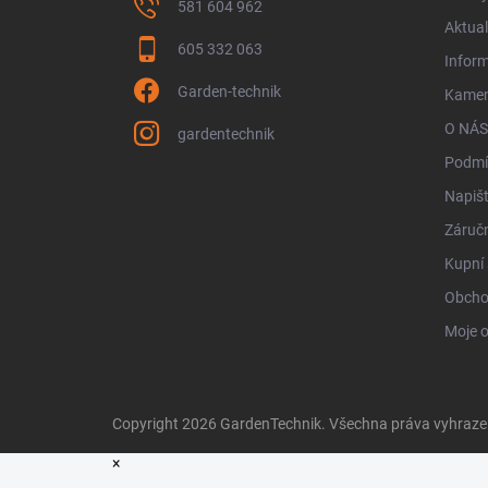
581 604 962
Aktual
605 332 063
Infor
Garden-technik
Kamen
O NÁS
gardentechnik
Podmí
Napiš
Záručn
Kupní 
Obcho
Moje 
Copyright 2026
GardenTechnik
. Všechna práva vyhraz
×