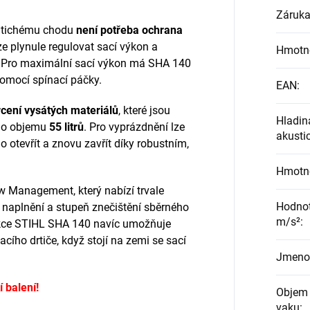
Záruk
o tichému chodu
není potřeba ochrana
ze plynule regulovat sací výkon a
Hmotn
. Pro maximální sací výkon má SHA 140
pomocí spínací páčky.
EAN
:
rcení vysátých materiálů
, které jsou
Hladin
u o objemu
55 litrů
. Pro vyprázdnění lze
akusti
o otevřít a znovu zavřít díky robustním,
Hmotn
w Management, který nabízí trvale
Hodnot
 naplnění a stupeň znečištění sběrného
m/s²
:
rukce STIHL SHA 140 navíc umožňuje
acího drtiče, když stojí na zemi se sací
Jmenov
 balení!
Objem
vaku
: