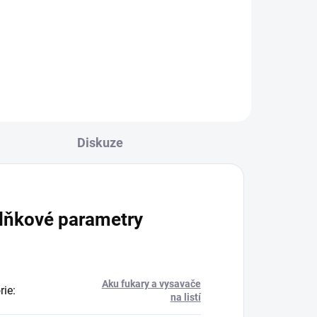
je
Kompatibilní nabíječka s
 pro
akumulátory z řady STIHL AK,
ku s
STIHL AP a STIHL AR
ití
Diskuze
lňkové parametry
Aku fukary a vysavače
rie
:
na listí