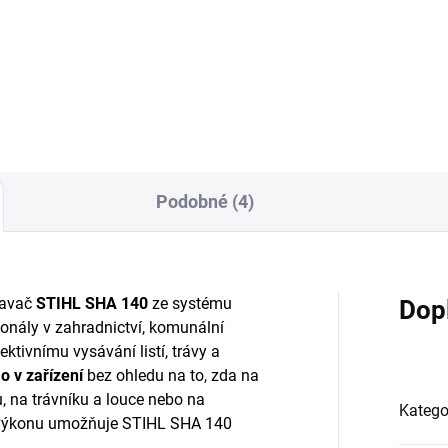
(STIHL connected) představu
vysoce výkonný zdroj energie
profesionální zahradní techni
dlouhou dobou provozu. Použ
* pro napájení...
Podobné (4)
savač
STIHL SHA 140
ze systému
Dop
onály v zahradnictví, komunální
ektivnímu vysávání listí, trávy a
o v zařízení
b
ez ohledu na to, zda na
ku, na trávníku a louce nebo na
Katego
 výkonu umožňuje STIHL SHA 140