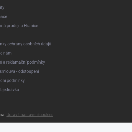
ity
mace
ná prodejna Hranice
nky ochrany osobních údajů
te nám
í a reklamační podmínky
smlouva - odstoupení
dní podmínky
objednávka
ena.
Upravit nastavení cookies