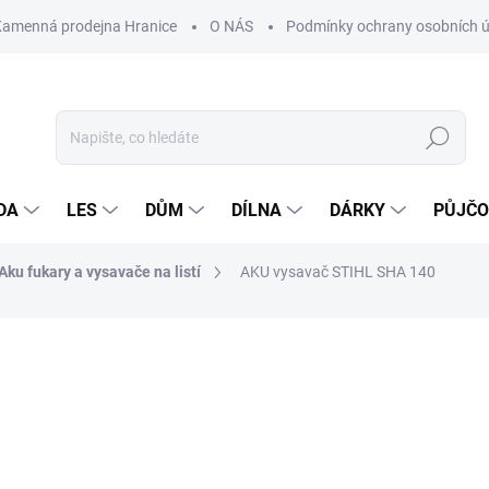
Kamenná prodejna Hranice
O NÁS
Podmínky ochrany osobních 
Hledat
DA
LES
DŮM
DÍLNA
DÁRKY
PŮJČ
Aku fukary a vysavače na listí
AKU vysavač STIHL SHA 140
ocení
ZNAČKA:
STIHL
9 090 Kč
Měrná
SKLADEM NA PRODEJNĚ
cena: