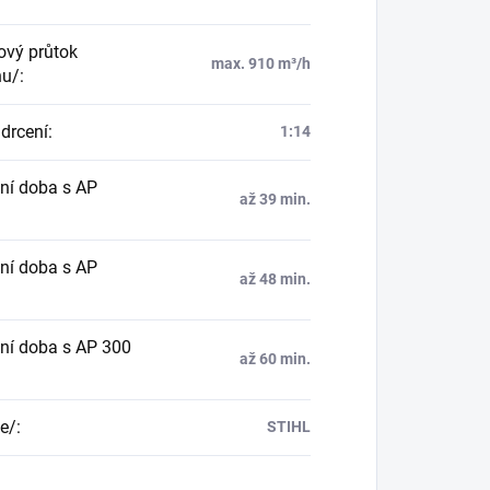
vý průtok
max. 910 m³/h
hu/
:
drcení
:
1:14
ní doba s AP
až 39 min.
ní doba s AP
až 48 min.
ní doba s AP 300
až 60 min.
e/
:
STIHL