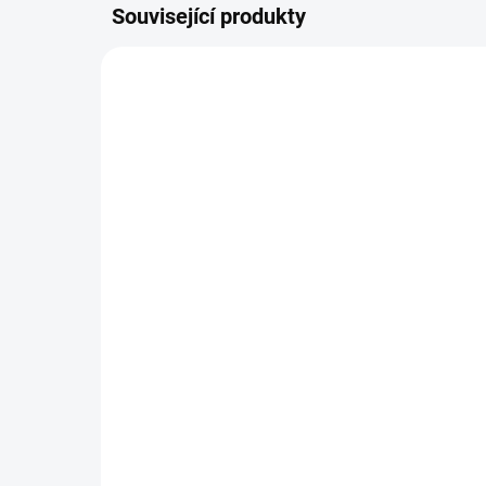
Související produkty
EA094305700
NASKLADNĚNÍ DO 3 DNŮ
Rychlonabíječka
Ak
akumulátoru STIHL AL
ST
501
2 
4 350 Kč
Do košíku
Aku