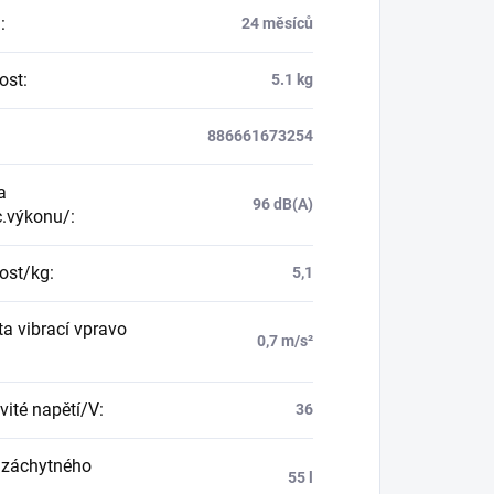
a
:
24 měsíců
ost
:
5.1 kg
886661673254
a
96 dB(A)
c.výkonu/
:
ost/kg
:
5,1
a vibrací vpravo
0,7 m/s²
ité napětí/V
:
36
 záchytného
55 l