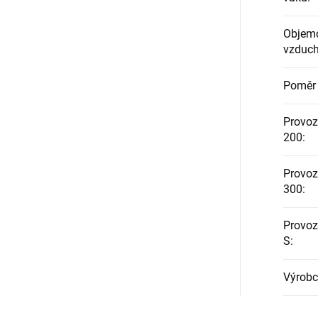
Objemo
vzduc
Poměr 
Provoz
200
:
Provoz
300
:
Provoz
S
:
Výrobc