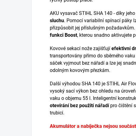
AKU vysavač STIHL SHA 140 - díky jeh
sluchu
. Pomocí variabilní spínací páky l
přizpůsobit jej příslušným požadavkům
funkci Boost
, kterou snadno aktivujete 
Kovové sekací nože zajišťují
efektivní d
transportovány přímo do sběrného vak
sáček vyjmout bez nářadí a lze jej snadn
odolným kovovým přezkám.
Další výhodou SHA 140 je STIHL Air Flo
vysoký sací výkon bez ohledu na úroveň
vaku o objemu 55 l. Inteligentní konst
otevírání bez použití nářadí
pro čištění s
trubicí.
Akumulátor a nabíječka nejsou součástí