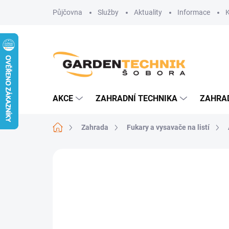
Přejít
Půjčovna
Služby
Aktuality
Informace
na
obsah
AKCE
ZAHRADNÍ TECHNIKA
ZAHRA
Domů
Zahrada
Fukary a vysavače na listí
Neohodnoceno
Podrobnosti hodn