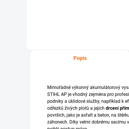
AR.
Kompatibilní nabíječka s
akumulátory z řady AK , AP a AR.
Popis
Mimořádně výkonný akumulátorový vy
STIHL AP je vhodný zejména pro profesi
podniky a úklidové služby, například k ef
odřezků živých plotů a jejich
drcení přím
površích, jako je asfalt a beton, na štěr
záhonech. Díky velmi dobrému sacímu
rychlý postup práce.