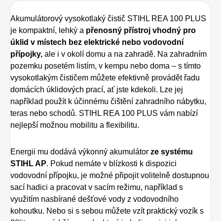
Akumulátorový vysokotlaký čistič STIHL REA 100 PLUS
je kompaktní, lehký a
přenosný přístroj vhodný pro
úklid v místech bez elektrické nebo vodovodní
přípojky,
ale i v okolí domu a na zahradě. Na zahradním
pozemku posetém listím, v kempu nebo doma – s tímto
vysokotlakým čističem můžete efektivně provádět řadu
domácích úklidových prací, ať jste kdekoli. Lze jej
například použít k účinnému čištění zahradního nábytku,
teras nebo schodů. STIHL REA 100 PLUS vám nabízí
nejlepší možnou mobilitu a flexibilitu.
Energii mu dodává výkonný akumulátor
ze systému
STIHL AP
. Pokud nemáte v blízkosti k dispozici
vodovodní přípojku, je možné připojit volitelně dostupnou
sací hadici a pracovat v sacím režimu, například s
využitím nasbírané dešťové vody z vodovodního
kohoutku. Nebo si s sebou můžete vzít praktický vozík s