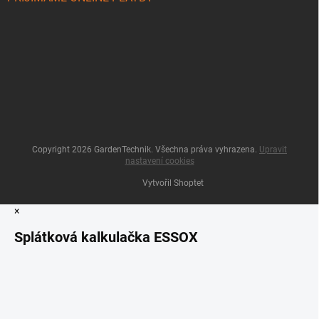
Copyright 2026
GardenTechnik
. Všechna práva vyhrazena.
Upravit
nastavení cookies
Vytvořil Shoptet
×
Splátková kalkulačka ESSOX