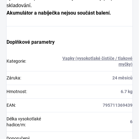
skladování.
Akumulátor a nabíječka nejsou součást balení.
Doplňkové parametry
Vapky (vysokotlaké čističe / tlakové
Kategorie
:
myčky)
Záruka
:
24 měsíců
Hmotnost
:
6.7 kg
EAN
:
795711369439
Délka vysokotlaké
6
hadice/m
:
Doporučený