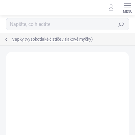
Přejít
na
obsah
Hledat
Vapky (vysokotlaké čističe / tlakové myčky)
Neohodnoceno
Podrobnosti hodnocení
ZNAČKA:
STIHL