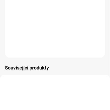
−
+
Přidat do košíku
Kompaktní, lehký a přenosný přístroj vhodný pro úklid v místech
bez elektrické nebo vodovodní přípojky, ale i v okolí domu a na
zahradě.
DETAILNÍ INFORMACE
ZEPTAT SE
Související produkty