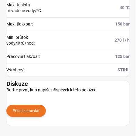
Max. teplota
40 °C
přiváděné vody/°C
:
Max. tlak/bar
:
150 bar
Min. průtok
270 l / h
vody/litrů/hod
:
Pracovní tlak/bar
:
125 bar
Výrobce/
:
STIHL
Diskuze
Buďte první, kdo napíše příspěvek k této položce.
Přidat komentář