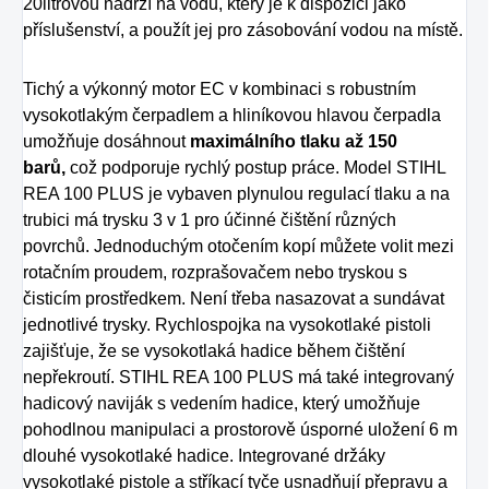
20litrovou nádrží na vodu, který je k dispozici jako
příslušenství, a použít jej pro zásobování vodou na místě.
Tichý a výkonný motor EC v kombinaci s robustním
vysokotlakým čerpadlem a hliníkovou hlavou čerpadla
umožňuje dosáhnout
maximálního tlaku až 150
barů,
což podporuje rychlý postup práce. Model STIHL
REA 100 PLUS je vybaven plynulou regulací tlaku a na
trubici má trysku 3 v 1 pro účinné čištění různých
povrchů. Jednoduchým otočením kopí můžete volit mezi
rotačním proudem, rozprašovačem nebo tryskou s
čisticím prostředkem. Není třeba nasazovat a sundávat
jednotlivé trysky. Rychlospojka na vysokotlaké pistoli
zajišťuje, že se vysokotlaká hadice během čištění
nepřekroutí. STIHL REA 100 PLUS má také integrovaný
hadicový naviják s vedením hadice, který umožňuje
pohodlnou manipulaci a prostorově úsporné uložení 6 m
dlouhé vysokotlaké hadice. Integrované držáky
vysokotlaké pistole a stříkací tyče usnadňují přepravu a