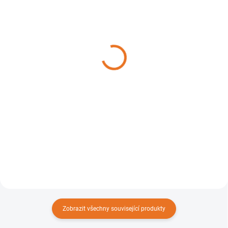
NASKLADNĚNÍ DO 3 DNŮ
NASKLADNĚNÍ DO 3 DNŮ
Nabíječka akumulátoru
Rychlonabíječka
STIHL AL 101
akumulátoru STIHL AL
501
1 160 Kč
4 350 Kč
Do košíku
Do košíku
Kompatibilní nabíječka s
akumulátory z řady AK a AP.
Kompatibilní nabíječka s
akumulátory z řady AK , AP a AR.
Zobrazit všechny související produkty