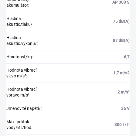
AP 300 S
akumulátor
:
Hladina
75 dB(A)
akustic.tlaku/
:
Hladina
87 dB(A)
akustic.výkonu/
:
Hmotnost/kg
:
6,7
Hodnota vibrací
1,7 m/s2
vlevo m/s²
:
Hodnota vibrací
2 m/s²
vpravo m/s²
:
Jmenovité napětí/
:
36 V
Max. průtok
300 l / h
vody/litr/hod.
: