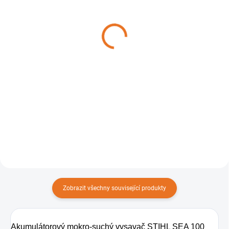
Rychlonabíječka
Akumulátor STIHL AP
akumulátoru STIHL AL
300 S (STIHL connected)
501
6 090 Kč
4 350 Kč
Do košíku
Do košíku
Akumulátor STIHL AP 300 S
(STIHL connected) představuje
Kompatibilní nabíječka s
vysoce výkonný zdroj energie pro
akumulátory z řady AK , AP a AR.
profesionální zahradní techniku s
dlouhou dobou provozu. Použití
* pro napájení...
Zobrazit všechny související produkty
Akumulátorový mokro-suchý vysavač STIHL SEA 100