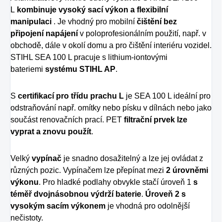
L
kombinuje vysoký sací výkon a flexibilní
manipulaci
. Je vhodný pro mobilní
čištění bez
připojení napájení
v poloprofesionálním použití, např. v
obchodě, dále v okolí domu a pro čištění interiéru vozidel.
STIHL SEA 100 L pracuje s lithium-iontovými
bateriemi
systému STIHL AP
.
S
certifikací pro třídu prachu L
je SEA 100 L ideální pro
odstraňování např. omítky nebo písku v dílnách nebo jako
součást renovačních prací. PET
filtrační prvek
lze
vyprat a znovu použít
.
Velký
vypínač
je snadno dosažitelný a lze jej ovládat z
různých pozic. Vypínačem lze přepínat mezi
2 úrovněmi
výkonu
. Pro hladké podlahy obvykle stačí úroveň 1
s
téměř dvojnásobnou výdrží baterie
.
Úroveň 2 s
vysokým sacím výkonem
je vhodná pro odolnější
nečistoty
.