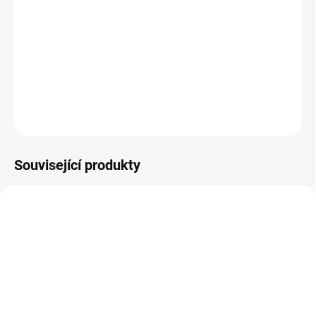
−
+
Přidat do košíku
bez akumulátoru a nabíječky.
DETAILNÍ INFORMACE
ZEPTAT SE
Související produkty
NASKLADNĚNÍ DO 3 DNŮ
SKLADEM