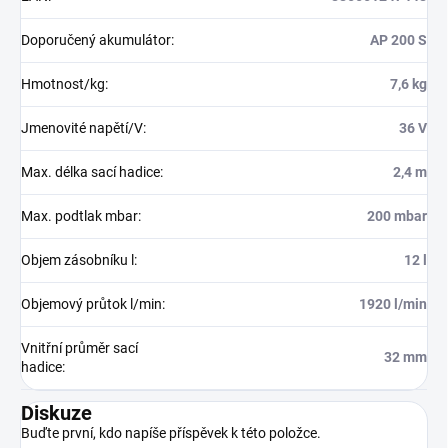
Doporučený akumulátor
:
AP 200 S
Hmotnost/kg
:
7,6 kg
Jmenovité napětí/V
:
36 V
Max. délka sací hadice
:
2,4 m
Max. podtlak mbar
:
200 mbar
Objem zásobníku l
:
12 l
Objemový průtok l/min
:
1920 l/min
Vnitřní průměr sací
32 mm
hadice
:
Diskuze
Buďte první, kdo napíše příspěvek k této položce.