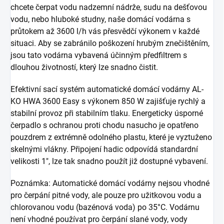
chcete čerpat vodu nadzemní nádrže, sudu na dešťovou
vodu, nebo hluboké studny, naše domácí vodárna s
průtokem až 3600 l/h vás přesvědčí výkonem v každé
situaci. Aby se zabránilo poškození hrubým znečištěním,
jsou tato vodárna vybavená účinným předfiltrem s
dlouhou životností, který lze snadno čistit.
Efektivní sací systém automatické domácí vodárny AL-
KO HWA 3600 Easy s výkonem 850 W zajišťuje rychlý a
stabilní provoz při stabilním tlaku. Energeticky úsporné
čerpadlo s ochranou proti chodu nasucho je opatřeno
pouzdrem z extrémně odolného plastu, které je vyztuženo
skelnými vlákny. Připojení hadic odpovídá standardní
velikosti 1", lze tak snadno použít již dostupné vybavení.
Poznámka: Automatické domácí vodárny nejsou vhodné
pro čerpání pitné vody, ale pouze pro užitkovou vodu a
chlorovanou vodu (bazénová voda) po 35°C. Vodárnu
není vhodné používat pro čerpání slané vody, vody