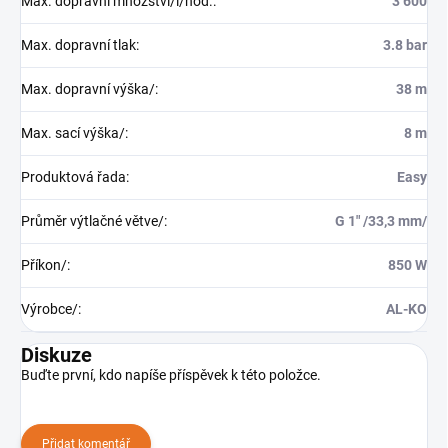
Max. dopravní množství/l/hod.
:
3 600
Max. dopravní tlak
:
3.8 bar
Max. dopravní výška/
:
38 m
Max. sací výška/
:
8 m
Produktová řada
:
Easy
Průměr výtlačné větve/
:
G 1" /33,3 mm/
Příkon/
:
850 W
Výrobce/
:
AL-KO
Diskuze
Buďte první, kdo napíše příspěvek k této položce.
Přidat komentář