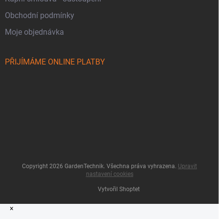
Obchodní podmínky
Moje objednávka
PŘIJÍMÁME ONLINE PLATBY
Copyright 2026
GardenTechnik
. Všechna práva vyhrazena.
Upravit
nastavení cookies
Vytvořil Shoptet
×