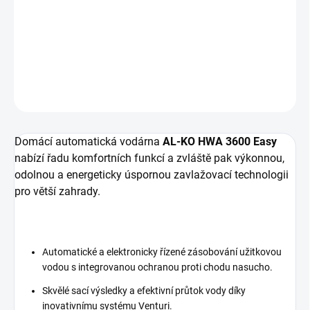
−
+
Přidat do košíku
DETAILNÍ INFORMACE
ZEPTAT SE
Domácí automatická vodárna
AL-KO HWA 3600 Easy
nabízí řadu komfortních funkcí a zvláště pak výkonnou,
odolnou a energeticky úspornou zavlažovací technologii
pro větší zahrady.
Automatické a elektronicky řízené zásobování užitkovou
vodou s integrovanou ochranou proti chodu nasucho.
Skvělé sací výsledky a efektivní průtok vody díky
inovativnímu systému Venturi.