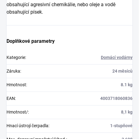
obsahující agresivní chemikálie, nebo oleje a vodě
obsahující písek.
Doplňkové parametry
Kategorie
:
Domácí vodárny
Záruka
:
24 měsíců
Hmotnost
:
8.1 kg
EAN
:
4003718060836
Hmotnost/
:
8,1 kg
Hnací ústrojí čerpadla
:
1-stupňové