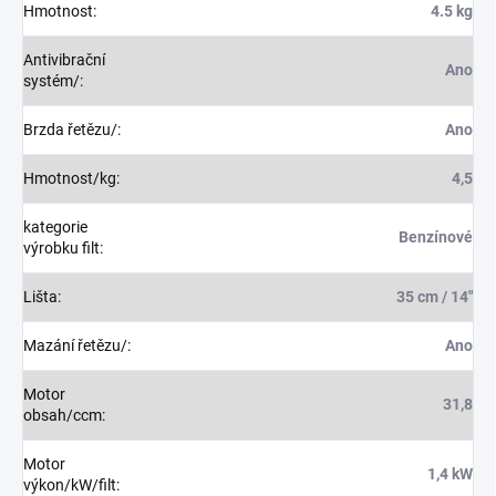
Hmotnost
:
4.5 kg
Antivibrační
Ano
systém/
:
Brzda řetězu/
:
Ano
Hmotnost/kg
:
4,5
kategorie
Benzínové
výrobku filt
:
Lišta
:
35 cm / 14"
Mazání řetězu/
:
Ano
Motor
31,8
obsah/ccm
:
Motor
1,4 kW
výkon/kW/filt
: