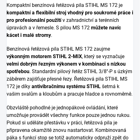
Kompaktní benzínová řetězová pila STIHL MS 172 je
kompaktní a flexibilní stroj vhodný pro soukromé práce i
pro profesionální použití
v zahradnictví a terénních
úpravách a v řemesle. S pilou MS 172
můžete navíc
kácet i malé stromy
.
Benzínová řetězová pila STIHL MS 172 zaujme
výkonným motorem STIHL 2-MIX
, který se vyznačuje
velmi dobrým řezným výkonem v kombinaci s nízkou
spotřebou
. Standardní pilový řetěz STIHL 3/8''-P s úzkým
záběrem zajišťuje přesné řezy. Řetězová pila STIHL MS
172 je díky
antivibračnímu systému STIHL
šetrná k
vašim svalům a kloubům a pracuje hladce a rovnoměrně.
Obzvláště pohodlné je jednopákové ovládání, které
umožňuje provádět všechny funkce pouze jednou rukou.
Pokud si uděláte přestávku v práci, řetězová pila je
připravena okamžitě znovu nastartovat. Kombinovaná
páka s funkcí stop se totiž automaticky odpruží zpět do