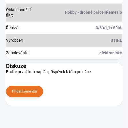
Oblast použití
Hobby - drobné práce||Řemeslo
filtr
:
Řetěz/
:
3/8"x1,1x 50čl.
Výrobce/
:
STIHL
Zapalování/
:
elektronické
Diskuze
Buďte první, kdo napíše příspěvek k této položce.
Přidat komentář