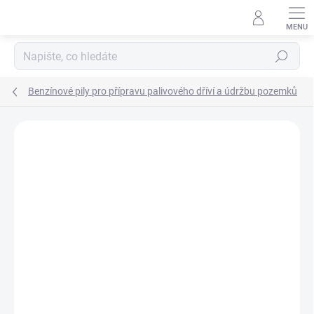
Přejít
na
obsah
Hledat
Benzínové pily pro přípravu palivového dříví a údržbu pozemků
Neohodnoceno
Podrobnosti hodnocení
ZNAČKA:
STIHL