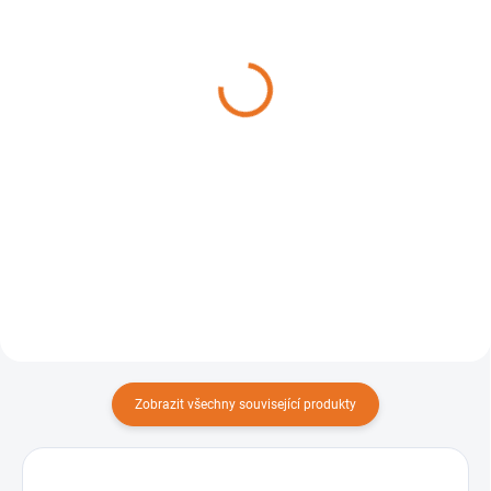
SKLADEM
SKLADEM
Adhezní olej na pilové
Pilový řetěz STIHL 3/8" -
řetězy STIHL BioPlus
1,1 mm - 50 čl. RM
219 Kč
od
(kulatý) 36100000050
Detail
310 Kč
Do košíku
Ekologický a vysoce kvalitní.
Zobrazit všechny související produkty