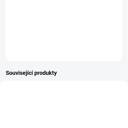
−
+
Přidat do košíku
Kompaktní a flexibilní stroj vhodný pro soukromé práce i pro
profesionální použití.
DETAILNÍ INFORMACE
ZEPTAT SE
Související produkty
AKCE