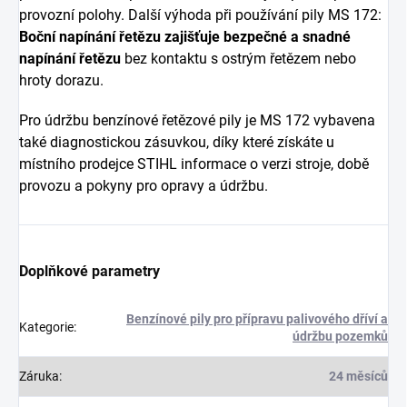
provozní polohy. Další výhoda při používání pily MS 172:
Boční napínání řetězu
zajišťuje bezpečné a snadné
napínání řetězu
bez kontaktu s ostrým řetězem nebo
hroty dorazu.
Pro údržbu benzínové řetězové pily je MS 172 vybavena
také diagnostickou zásuvkou, díky které získáte u
místního prodejce STIHL informace o verzi stroje, době
provozu a pokyny pro opravy a údržbu.
Doplňkové parametry
Benzínové pily pro přípravu palivového dříví a
Kategorie
:
údržbu pozemků
Záruka
:
24 měsíců