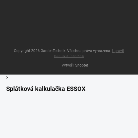
Copyright 2026
GardenTechnik
. Všechna práva vyhrazena.
Upravit
nastavení cookies
Vytvořil Shoptet
×
Splátková kalkulačka ESSOX