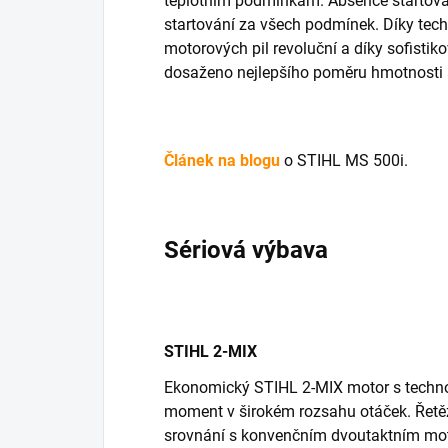
teplotním podmínkám. Absence startova
startování za všech podmínek. Díky techn
motorových pil revoluční a díky sofistiko
dosaženo nejlepšího poměru hmotnosti 
Článek na blogu
o STIHL MS 500i.
Sériová výbava
STIHL 2-MIX
Ekonomický STIHL 2-MIX motor s technol
moment v širokém rozsahu otáček. Řetěz
srovnání s konvenčním dvoutaktním mot