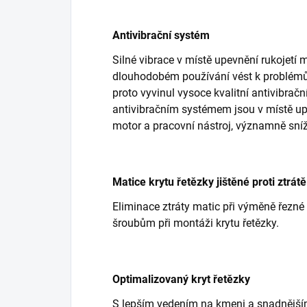
Antivibrační systém
Silné vibrace v místě upevnění rukojetí
dlouhodobém používání vést k problémů
proto vyvinul vysoce kvalitní antivibrač
antivibračním systémem jsou v místě upev
motor a pracovní nástroj, významně sní
Matice krytu řetězky jištěné proti ztrátě
Eliminace ztráty matic při výměně řezné 
šroubům při montáži krytu řetězky.
Optimalizovaný kryt řetězky
S lepším vedením na kmeni a snadnějš