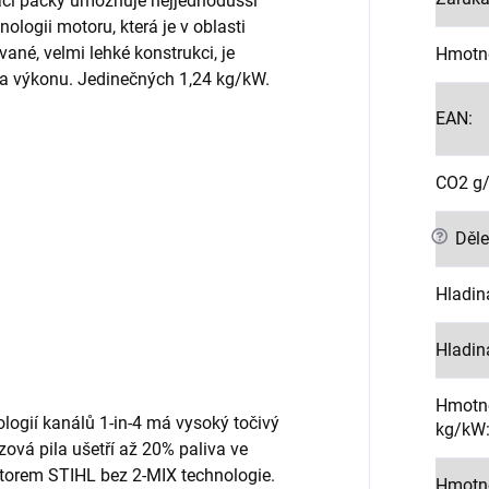
cí páčky umožňuje nejjednodušší
ologii motoru, která je v oblasti
vané, velmi lehké konstrukci, je
Hmotn
a výkonu. Jedinečných 1,24 kg/kW.
EAN
:
CO2 g
?
Děle
Hladin
Hladin
Hmotno
ogií kanálů 1-in-4 má vysoký točivý
kg/kW
ová pila ušetří až 20% paliva ve
orem STIHL bez 2-MIX technologie.
Hmotn