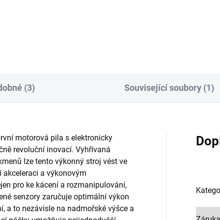
obné (3)
Související soubory (1)
rvní motorová pila s elektronicky
Dop
ečně revoluční inovací. Vyhřívaná
h kmenů lze tento výkonný stroj vést ve
ní akceleraci a výkonovým
jen pro ke kácení a rozmanipulování,
Katego
ízené senzory zaručuje optimální výkon
ní, a to nezávisle na nadmořské výšce a
Záruk