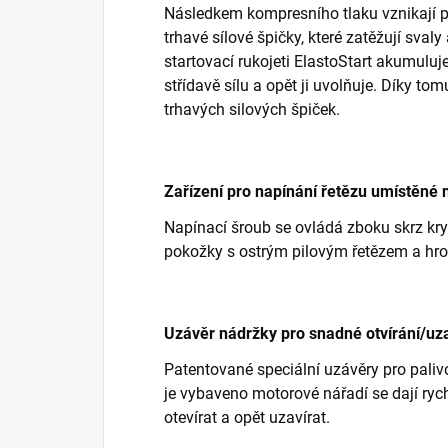
Následkem kompresního tlaku vznikají 
trhavé sílové špičky, které zatěžují svaly
startovací rukojeti ElastoStart akumulu
střídavě sílu a opět ji uvolňuje. Díky to
trhavých silových špiček.
Zařízení pro napínání řetězu umístěné 
Napínací šroub se ovládá zboku skrz kry
pokožky s ostrým pilovým řetězem a hr
Uzávěr nádržky pro snadné otvírání/uza
Patentované speciální uzávěry pro paliv
je vybaveno motorové nářadí se dají rychl
otevírat a opět uzavírat.