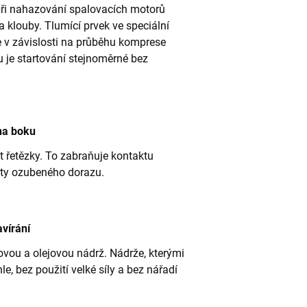
při nahazování spalovacích motorů
 a klouby. Tlumící prvek ve speciální
je v závislosti na průběhu komprese
mu je startování stejnoměrné bez
na boku
t řetězky. To zabraňuje kontaktu
oty ozubeného dorazu.
vírání
ovou a olejovou nádrž. Nádrže, kterými
e, bez použití velké síly a bez nářadí