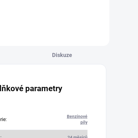
Diskuze
lňkové parametry
Benzínové
rie
:
pily
a
:
24 měsíců