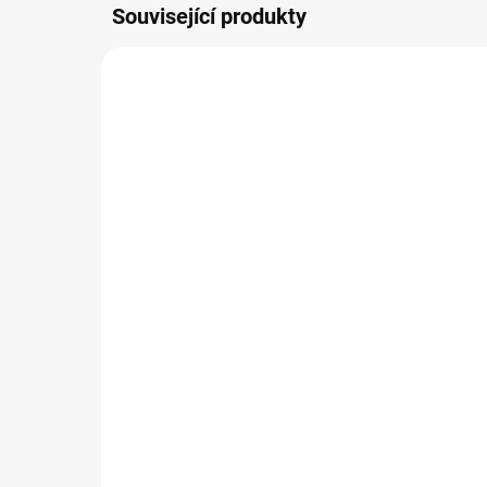
Související produkty
07825168607
NASKLADNĚNÍ DO 3 DNŮ
Care and Clean Kit STIHL
MS Plus (pro řetězové
pily)
580 Kč
Do košíku