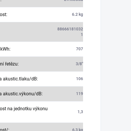
ost
:
6.2 kg
88666181032
1
/kWh
:
707
ní řetězu
:
3/8"
a akustic.tlaku/dB
:
106
a akustic.výkonu/dB
:
119
st na jednotku výkonu
1,3
:
ost/
:
6,3 kg