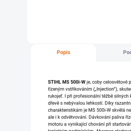
Pro účinné čištění řetězové pily a
vzduchového filtru HD2.
Popis
Pod
STIHL MS 500i-W
je, coby celosvětově p
řízeným vstřikováním („Injection“), skut
rukojeť. I při profesionální těžbě silnýc
dřevě s nebývalou lehkostí. Díky razant
charakteristikám je MS 500i-W skvělá ne
ale i k odvětvování. Dávkování paliva ř
motoru a vynikající chování při startová