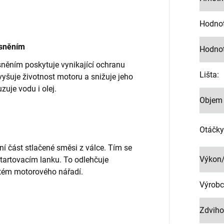
Hodnot
ěsněním
Hodnot
sněním poskytuje vynikající ochranu
Lišta
:
zvyšuje životnost motoru a snižuje jeho
uje vodu i olej.
Objem 
Otáčky
ní část stlačené směsi z válce. Tím se
Výkon
tartovacím lanku. To odlehčuje
stém motorového nářadí.
Výrobc
Zdviho