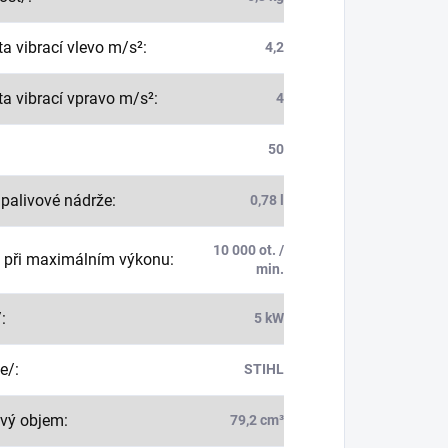
a vibrací vlevo m/s²
:
4,2
a vibrací vpravo m/s²
:
4
50
palivové nádrže
:
0,78 l
10 000 ot. /
 při maximálním výkonu
:
min.
/
:
5 kW
e/
:
STIHL
vý objem
:
79,2 cm³