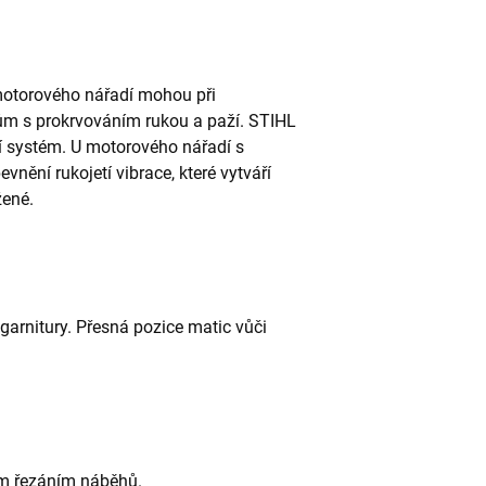
 motorového nářadí mohou při
m s prokrvováním rukou a paží. STIHL
ní systém. U motorového nářadí s
nění rukojetí vibrace, které vytváří
žené.
garnitury. Přesná pozice matic vůči
ím řezáním náběhů.