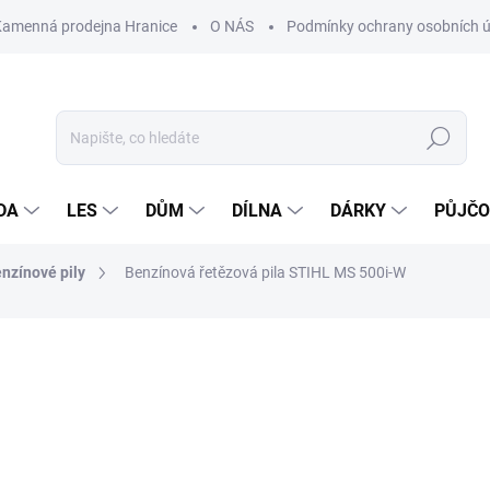
Kamenná prodejna Hranice
O NÁS
Podmínky ochrany osobních 
Hledat
DA
LES
DŮM
DÍLNA
DÁRKY
PŮJČ
nzínové pily
Benzínová řetězová pila STIHL MS 500i-W
ocení
ZNAČKA:
STIHL
44 090 Kč
Měrná
NASKLADNĚNÍ DO 3 DNŮ
cena: