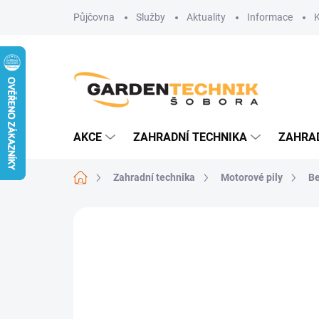
Přejít
Půjčovna
Služby
Aktuality
Informace
na
obsah
AKCE
ZAHRADNÍ TECHNIKA
ZAHRA
Domů
Zahradní technika
Motorové pily
Be
Neohodnoceno
Podrobnosti hodn