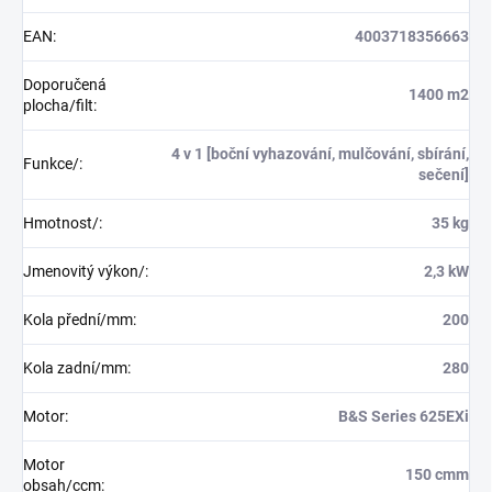
EAN
:
4003718356663
Doporučená
1400 m2
plocha/filt
:
4 v 1 [boční vyhazování, mulčování, sbírání,
Funkce/
:
sečení]
Hmotnost/
:
35 kg
Jmenovitý výkon/
:
2,3 kW
Kola přední/mm
:
200
Kola zadní/mm
:
280
Motor
:
B&S Series 625EXi
Motor
150 cmm
obsah/ccm
: