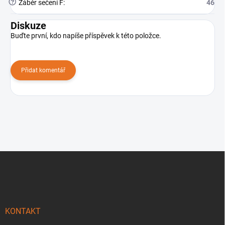
?
Záběr sečení F
:
46
Diskuze
Buďte první, kdo napíše příspěvek k této položce.
Přidat komentář
Z
á
p
a
t
í
KONTAKT