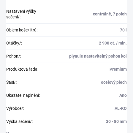
Nastavení výšky
centrálně, 7 poloh
sečení/
:
Objem koše/litrů
:
70 l
Otáčky/
:
2 900 ot. / min.
Pohon/
:
plynule nastavitelný pohon kol
Produktová řada
:
Premium
Šasí/
:
ocelový plech
Ukazatel naplnění
:
Ano
Výrobce/
:
AL-KO
Výška sečení/
:
30 - 80 mm