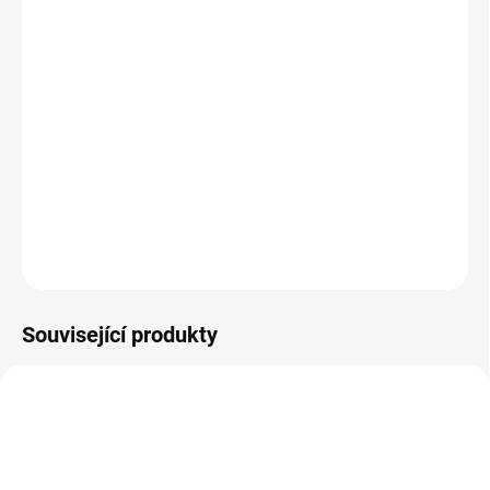
−
+
Přidat do košíku
AL-KO Premium 473 VS-B
je benzínová sekačka s variabilním
pojezdem a záběrem 46 cm, určená pro trávníky do cca 1 400 m².
Motor Briggs & Stratton, centrální nastavení výšky a funkce 4v1
zajišťují efektivní a pohodlné sekání.
DETAILNÍ INFORMACE
ZEPTAT SE
Související produkty
AKCE