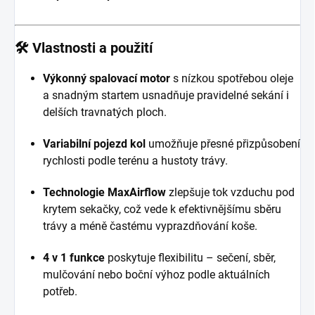
🛠️
Vlastnosti a použití
Výkonný spalovací motor
s nízkou spotřebou oleje
a snadným startem usnadňuje pravidelné sekání i
delších travnatých ploch.
Variabilní pojezd kol
umožňuje přesné přizpůsobení
rychlosti podle terénu a hustoty trávy.
Technologie MaxAirflow
zlepšuje tok vzduchu pod
krytem sekačky, což vede k efektivnějšímu sběru
trávy a méně častému vyprazdňování koše.
4 v 1 funkce
poskytuje flexibilitu – sečení, sběr,
mulčování nebo boční výhoz podle aktuálních
potřeb.