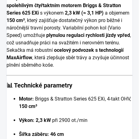
spolehlivým čtyřtaktním motorem Briggs & Stratton
Series 625 EXi
s výkonem
2,3 kW (≈ 3,1 HP)
a objemem
150 cm³
, který zajišťuje dostatečný výkon pro běžné i
náročnější travní porosty. Variabilní pohon kol (Vario
Speed) umožňuje
plynulou regulaci rychlosti jízdy vpřed
,
což usnadňuje práci na svažitém i nerovném terénu.
Sekačka má robustní
ocelový podvozek s technologií
MaxAirflow
, která zlepšuje sběr trávy a zvyšuje účinnost
plnění sběrného koše.
📊
Technické parametry
Motor:
Briggs & Stratton Series 625 EXi, 4-takt OHV,
150 cm³
Výkon:
2,3 kW
při 2900 ot./min
Šířka záběru:
46 cm