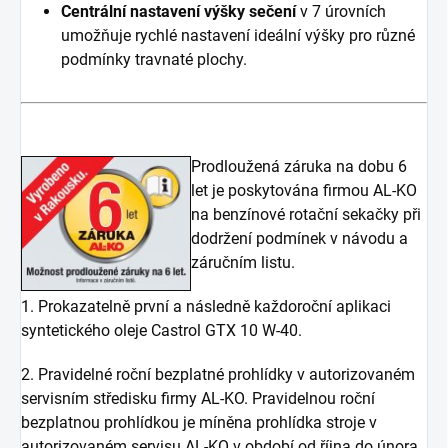
Centrální nastavení výšky sečení
v 7 úrovních
umožňuje rychlé nastavení ideální výšky pro různé
podmínky travnaté plochy.
Prodloužená záruka na dobu 6
let je poskytována firmou AL-KO
na benzínové rotační sekačky při
dodržení podmínek v návodu a
záručním listu.
1. Prokazatelně první a následně každoroční aplikaci
syntetického oleje Castrol GTX 10 W-40.
2. Pravidelné roční bezplatné prohlídky v autorizovaném
servisním středisku firmy AL-KO. Pravidelnou roční
bezplatnou prohlídkou je míněna prohlídka stroje v
autorizovaném servisu AL-KO v období od října do února