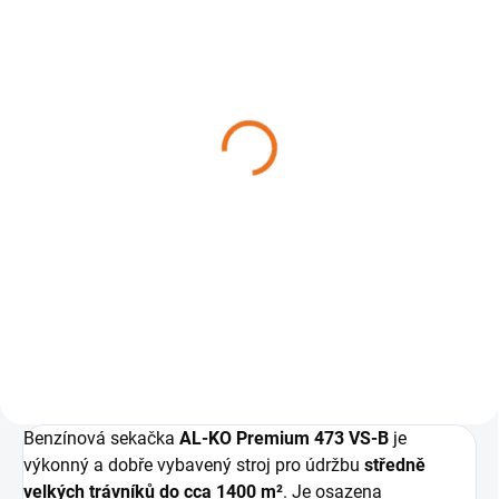
SKLADEM
SKLADEM
Olej AL-KO 10W 40
Sada na výměnu
polosyntetický 1 l
motorového oleje AL-KO
[112901]
- 3 dílná
269 Kč
349 Kč
Do košíku
Do košíku
Pro čtyřtaktní motory zahradních
sekaček.
Benzínová sekačka
AL-KO Premium 473 VS-B
je
výkonný a dobře vybavený stroj pro údržbu
středně
velkých trávníků do cca 1400 m²
. Je osazena