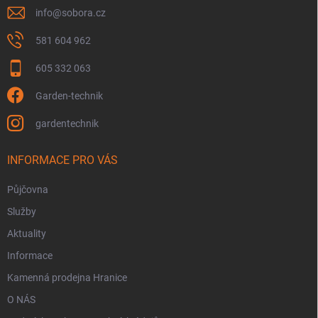
info
@
sobora.cz
581 604 962
605 332 063
Garden-technik
gardentechnik
INFORMACE PRO VÁS
Půjčovna
Služby
Aktuality
Informace
Kamenná prodejna Hranice
O NÁS