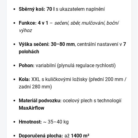
Sběrný koš:
70 l
s ukazatelem naplnění
Funkce:
4 v 1
–
sečení, sběr, mulčování, boční
výhoz
Výška sečení:
30–80 mm
, centrální nastavení v
7
polohách
Pohon:
variabilní (plynulá regulace rychlosti)
Kola:
XXL s kuličkovými ložisky (přední 200 mm /
zadní 280 mm)
Materiál podvozku:
ocelový plech s technologií
MaxAirflow
Hmotnost:
~ 35–40 kg
Doporučená plocha:
až
1400 m²