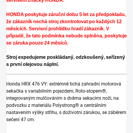
servisem značky HONDA.
HONDA poskytuje záruční dobu 5 let za předpokladu,
že zákazník nechá stroj zkontrolovat po každých 12
měsících. Servisní prohlídku hradí zákazník. V
případě, že tato podmínka nebude splněna, poskytuje
se záruka pouze 24 měsíců.
Stroj expedujeme poskládaný, odzkoušený, seřízený
s první olejovou náplní.
Honda HRX 476 VY: extrémně tichá zahradní motorová
sekačka s variabilním pojezdem, Roto-stopem®,
integrovaným mulčováním s dvěma sekacími noži, na
podvozku z materiálu Polystrong® a centrálním
nastavením výšky střihu, s doživotní zárukou, se záběrem
sečení 47 cm.