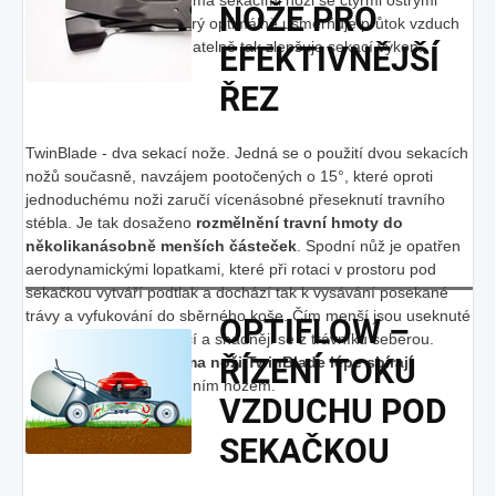
NOŽE PRO
čepelemi a Optiflow, který optimálně usměrňuje průtok vzduch
sekacím zařízením a znatelně tak zlepšuje sekací výkon.
EFEKTIVNĚJŠÍ
ŘEZ
TwinBlade - dva sekací nože. Jedná se o použití dvou sekacích
nožů současně, navzájem pootočených o 15°, které oproti
jednoduchému noži zaručí vícenásobné přeseknutí travního
stébla. Je tak dosaženo
rozmělnění travní hmoty do
několikanásobně menších částeček
. Spodní nůž je opatřen
aerodynamickými lopatkami, které při rotaci v prostoru pod
sekačkou vytváří podtlak a dochází tak k vysávání posekané
trávy a vyfukování do sběrného koše. Čím menší jsou useknuté
OPTIFLOW –
části trávy, tím jsou lehčí a snadněji se z trávníku seberou.
ŘÍZENÍ TOKU
Proto
sekačky se dvěma noži TwinBlade lépe sbírají
trávu
než sekačky s jedním nožem.
VZDUCHU POD
SEKAČKOU