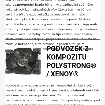
jako
bezpečnostní brzda
během vyprazdňování sběrného
koše, při odklízení případných překážek z trávníku během
sekání a při přejezdu sekačky po nezpevněných nebo
štěrkových plohách za pomoci vlastního pojezdu. Možnost
vypnutí rotace nože bez vypnutí motoru
značně snižuje úsilí
obsluhy
na opětovné startování motoru např. po vyprázdnění
travního koše. Samotný
motor netrpí
častým vypínáním a
startováním. Samozřejmě i přejíždění se sekačkou z místa na
místo je
bezpečnější
ve srovnání s jízdou s rotujícím
PODVOZEK Z
nožem. Bezpodmínečná bezpečnost sekaček je pro Hondu
prvořadým úkolem.
KOMPOZITU
POLYSTRONG®
/ XENOY®
Podvozek je vylisován jako jediný, kompaktní díl, který svým
tvarováním znatelně přispívá k
pevnosti a odolnosti sekaček
vůči mechanickému poškození
. Přitom si podvozek
zachovává svoji přirozenou pružnost. Kompozitový materiál pod
názvem Polystrong® nebo Xenoy® má svůj základ v