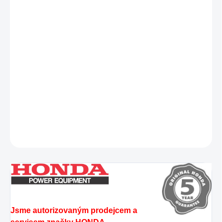
−
+
Přidat do košíku
Luxusní motorová sekačka Honda HRX 476 VY vybavená dvěma
sekacími noži a zabudovaným mulčovacím systémem, plynulou
změnou rychlosti pojezdu, centrálním nastavením výšky sečení,
Roto-stopem, silným motorem, odolným podvozkem a snadným
ovládáním. Svou velikostí a výkonem odpovídá spolehlivé údržbě
travnatých ploch o rozloze 1000 - 1500 m².
DETAILNÍ INFORMACE
ZEPTAT SE
Jsme autorizovaným prodejcem a