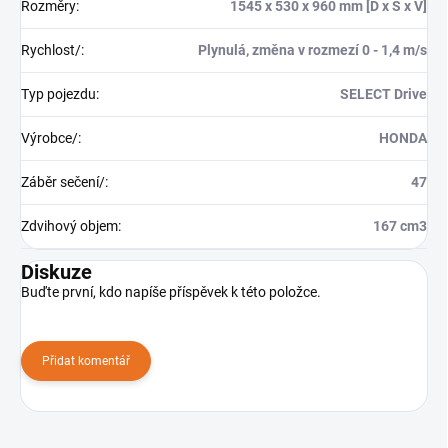
Rozměry
:
1545 x 530 x 960 mm [D x Š x V]
Rychlost/
:
Plynulá, změna v rozmezí 0 - 1,4 m/s
Typ pojezdu
:
SELECT Drive
Výrobce/
:
HONDA
Záběr sečení/
:
47
Zdvihový objem
:
167 cm3
Diskuze
Buďte první, kdo napíše příspěvek k této položce.
Přidat komentář