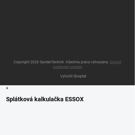
Copyright 2026
GardenTechnik
. Všechna práva vyhrazena.
Upravit
nastavení cookies
Vytvořil Shoptet
×
Splátková kalkulačka ESSOX