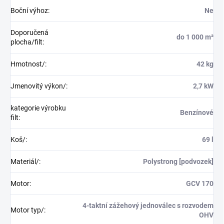
Boční výhoz
:
Ne
Doporučená
do 1 000 m²
plocha/filt
:
Hmotnost/
:
42 kg
Jmenovitý výkon/
:
2,7 kW
kategorie výrobku
Benzínové
filt
:
Koš/
:
69 l
Materiál/
:
Polystrong [podvozek]
Motor
:
GCV 170
4-taktní zážehový jednoválec s rozvodem
Motor typ/
:
OHV