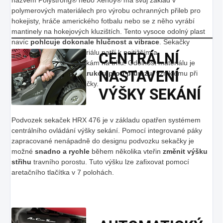
polymerových materiálech pro výrobu ochranných přileb pro
hokejisty, hráče amerického fotbalu nebo se z něho vyrábí
mantinely na hokejových kluzištích. Tento vysoce odolný plast
navíc
pohlcuje dokonale hlučnost a vibrace
. Sekačky
vyrobené z tohoto materiálu patří k nejtižším a
CENTRÁLNÍ
nejkomfortnějším sekačkám na trhu. Odolnost materiálu je
NASTAVENÍ
podtržena
doživotní zárukou proti průrazu
, vzniklému při
běžném používání sekačky.
VÝŠKY SEKÁNÍ
Podvozek sekaček HRX 476 je v základu opatřen systémem
centrálního ovládání výšky sekání. Pomocí integrované páky
zapracované nenápadně do designu podvozku sekačky je
možné
snadno a rychle
během několika vteřin
změnit výšku
střihu
travního porostu. Tuto výšku lze zafixovat pomocí
aretačního tlačítka v 7 polohách.