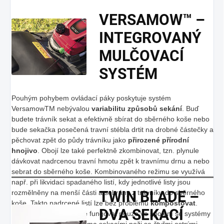
VERSAMOW™ –
INTEGROVANÝ
MULČOVACÍ
SYSTÉM
Pouhým pohybem ovládací páky poskytuje systém
VersamowTM nebývalou
variabilitu způsobů sekání
. Buď
budete trávník sekat a efektivně sbírat do sběrného koše nebo
bude sekačka posečená travní stébla drtit na drobné částečky a
pěchovat zpět do půdy trávníku jako
přirozené přírodní
hnojivo
. Obojí lze také perfektně zkombinovat, tzn. plynule
dávkovat nadrcenou travní hmotu zpět k travnímu drnu a nebo
sebrat do sběrného koše. Kombinovaného režimu se využívá
např. při likvidaci spadaného listí, kdy jednotlivé listy jsou
TWIN BLADE –
rozmělněny na menší části a sebrány z trávníku do sběrného
koše. Takto nadrcené listí lze bez problémů
kompostovat
.
DVA SEKACÍ
Versamow bude ideálně fungovat pouze ve spojení se systémy
Honda Twin Blade - dvěma sekacími noži se čtyřmi ostrými