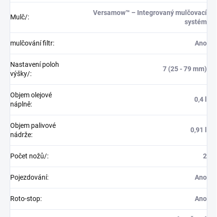
Versamow™ – Integrovaný mulčovací
Mulč/
:
systém
mulčování filtr
:
Ano
Nastavení poloh
7 (25 - 79 mm)
výšky/
:
Objem olejové
0,4 l
náplně
:
Objem palivové
0,91 l
nádrže
:
Počet nožů/
:
2
Pojezdování
:
Ano
Roto-stop
:
Ano