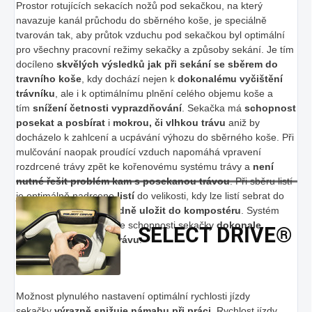
Prostor rotujících sekacích nožů pod sekačkou, na který
navazuje kanál průchodu do sběrného koše, je speciálně
tvarován tak, aby průtok vzduchu pod sekačkou byl optimální
pro všechny pracovní režimy sekačky a způsoby sekání. Je tím
docíleno
skvělých výsledků jak při sekání se sběrem do
travního koše
, kdy dochází nejen k
dokonalému vyčištění
trávníku
, ale i k optimálnímu plnění celého objemu koše a
tím
snížení četnosti vyprazdňování
. Sekačka má
schopnost
posekat a posbírat
i
mokrou, či vlhkou trávu
aniž by
docházelo k zahlcení a ucpávání výhozu do sběrného koše. Při
mulčování naopak proudící vzduch napomáhá vpravení
rozdrcené trávy zpět ke kořenovému systému trávy a
není
nutné řešit problém kam s posekanou trávou
. Při sběru listí
je optimálně nadrceno
listí
do velikosti, kdy lze listí sebrat do
sběrného koše a
následně uložit do kompostéru
. Systém
Optiflow značně zlepšuje schopnosti sekačky
dokonale
SELECT DRIVE®
posbírat posekanou trávu
.
Možnost plynulého nastavení optimální rychlosti jízdy
sekačky
výrazně snižuje námahu při práci
. Rychlost jízdy