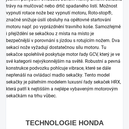
trávy na mulčovač nebo drtič spadaného listí. Možnost
vypnutí rotace nože bez vypnutí motoru, Roto-stop®,
značně snižuje úsilí obsluhy na opětovné startování
motoru např. po vyprázdnění travního koše. Samozřejmě
i přejíždění se sekačkou z místa na místo je
bezpečnější v porovnání s jízdou s rotujícím nožem. Dva
sekací nože vyžadují dostatečnou sílu motoru. Tu
sekačce spolehlivě poskytuje motor řady GCV, který je ve
své kategorii nejvýkonnějším na světě. Robustní a pevná
konstrukce podvozku pohlcuje vibrace, které se dále
nepřenáší na ovládací madlo sekačky. Tento model
sekačky je páteřním modelem luxusní řady sekaček HRX,
která patří k nejtišším a nejlépe vybaveným motorovým
sekačkám na trhu vůbec.
TECHNOLOGIE HONDA