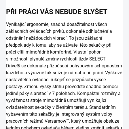
PŘI PRÁCI VÁS NEBUDE SLYŠET
Vynikající ergonomie, snadná dosažitelnost všech
základních ovládacích prvků, dokonalé odhlučnění a
odstínění nežádoucích vibrací. To jsou základní
předpoklady k tomu, aby se uživatel této sekačky při
práci cítil mimořádně komfortně. Vlastní pohon
s možností plynulé změny rychlosti jízdy SELECT
Drive® se dokonale přizpůsobí pohybovým schopnostem
každého a výrazně tak snižuje námahu při práci. Výškově
nastavitelná ovládací rukojeť se přizpůsobí výšce
postavy. Změnu výšky střihu provedete snadno pomocí
jediné páky s aretací v 7 polohách. Kompaktní rozměry a
vyváženost stroje mimořádně umožňují vynikající
ovladatelnost sekačky v členitém terénu. Standardním
vybavením této sekačky je integrovaný systém volby
pracovních režimů Versamow™, který umožňuje obsluze
jedním pohybem ovladače během vteřiny změnit sekačku