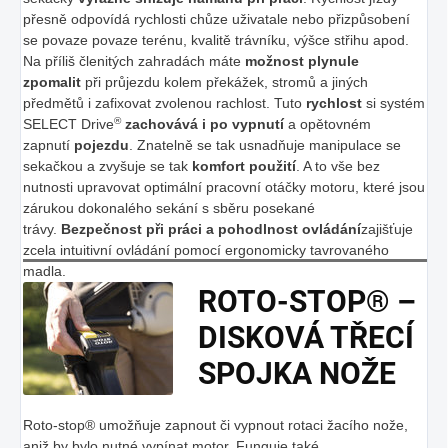
přesně odpovídá rychlosti chůze uživatale nebo přizpůsobení
se povaze povaze terénu, kvalitě trávníku, výšce střihu apod.
Na příliš členitých zahradách máte
možnost plynule
zpomalit
při průjezdu kolem překážek, stromů a jiných
předmětů i zafixovat zvolenou rachlost. Tuto
rychlost
si systém
®
SELECT Drive
zachovává i po vypnutí
a opětovném
zapnutí
pojezdu
. Znatelně se tak usnadňuje manipulace se
sekačkou a zvyšuje se tak
komfort použití
. A to vše bez
nutnosti upravovat optimální pracovní otáčky motoru, které jsou
zárukou dokonalého sekání s sběru posekané
trávy.
Bezpečnost při práci a pohodlnost ovládání
zajišťuje
zcela intuitivní ovládání pomocí ergonomicky tavrovaného
madla.
ROTO-STOP® –
DISKOVÁ TŘECÍ
SPOJKA NOŽE
Roto-stop® umožňuje zapnout či vypnout rotaci žacího nože,
aniž by bylo nutné vypínat motor. Funguje také