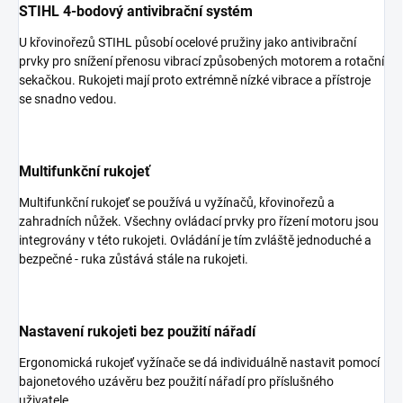
STIHL 4-bodový antivibrační systém
U křovinořezů STIHL působí ocelové pružiny jako antivibrační
prvky pro snížení přenosu vibrací způsobených motorem a rotační
sekačkou. Rukojeti mají proto extrémně nízké vibrace a přístroje
se snadno vedou.
Multifunkční rukojeť
Multifunkční rukojeť se používá u vyžínačů, křovinořezů a
zahradních nůžek. Všechny ovládací prvky pro řízení motoru jsou
integrovány v této rukojeti. Ovládání je tím zvláště jednoduché a
bezpečné - ruka zůstává stále na rukojeti.
Nastavení rukojeti bez použití nářadí
Ergonomická rukojeť vyžínače se dá individuálně nastavit pomocí
bajonetového uzávěru bez použití nářadí pro příslušného
uživatele.