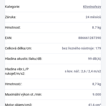
Kategorie
:
Křovinořezy
Záruka
:
24 měsíců
Hmotnost
:
8.7 kg
EAN
:
886661287390
Celková délka/cm
:
bez řezného nástroje: 179
Hladina akustic.tlaku/dB
:
99 dB(A)
Hladina vibr.L/P
s kov. nář.: 2,6 / 2,4 m/s2
rukojeť/m/s2
:
Hmotnost/
:
8,7 kg
Maximální výkon ot./min
:
9.000
Motor objem/cm3
:
41,6 cm³