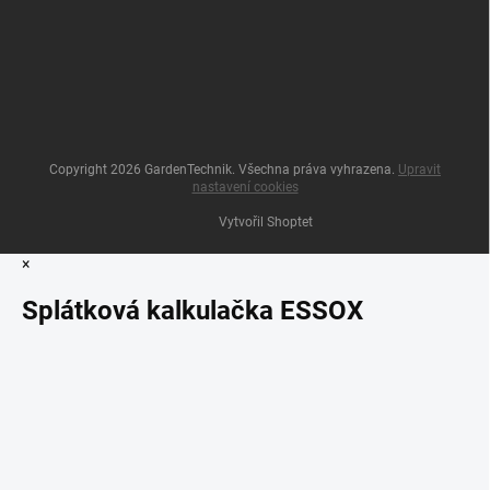
Copyright 2026
GardenTechnik
. Všechna práva vyhrazena.
Upravit
nastavení cookies
Vytvořil Shoptet
×
Splátková kalkulačka ESSOX