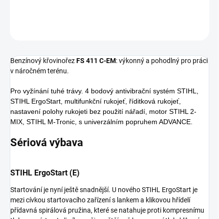
DETAILNÍ INFORMACE
ZEPTAT SE
Benzínový křovinořez
FS 411 C-EM
: výkonný a pohodlný pro práci
v náročném terénu.
Pro vyžínání tuhé trávy. 4 bodový antivibrační systém STIHL,
STIHL ErgoStart, multifunkční rukojeť, říditková rukojeť,
nastavení polohy rukojeti bez použití nářadí, motor STIHL 2-
MIX, STIHL M-Tronic, s univerzálním popruhem ADVANCE.
Sériová výbava
STIHL ErgoStart (E)
Startování je nyní ještě snadnější. U nového STIHL ErgoStart je
mezi cívkou startovacího zařízení s lankem a klikovou hřídelí
přídavná spirálová pružina, které se natahuje proti kompresnímu