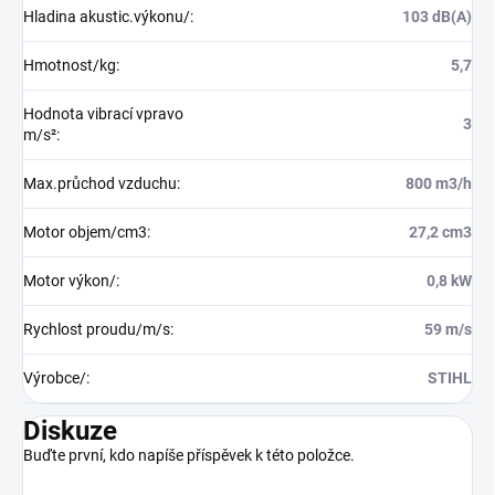
Hladina akustic.výkonu/
:
103 dB(A)
Hmotnost/kg
:
5,7
Hodnota vibrací vpravo
3
m/s²
:
Max.průchod vzduchu
:
800 m3/h
Motor objem/cm3
:
27,2 cm3
Motor výkon/
:
0,8 kW
Rychlost proudu/m/s
:
59 m/s
Výrobce/
:
STIHL
Diskuze
Buďte první, kdo napíše příspěvek k této položce.