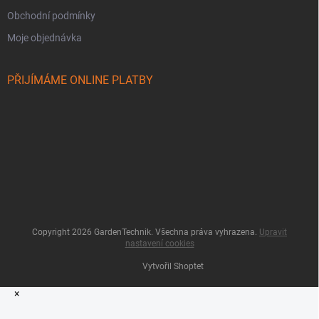
Obchodní podmínky
Moje objednávka
PŘIJÍMÁME ONLINE PLATBY
Copyright 2026
GardenTechnik
. Všechna práva vyhrazena.
Upravit
nastavení cookies
Vytvořil Shoptet
×