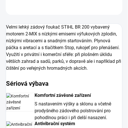
ZEPTAT SE
Velmi lehký zádový foukač STIHL BR 200 vybavený
motorem 2-MIX s nízkými emisemi výfukových zplodin,
nízkými vibracemi a snadným startováním. Plynová
páčka s aretací a s tlačítkem Stop, rukojeť pro přenášení.
Využití v privátní i komerční sféře: při plošném úklidu
větších zahrad a sadů, parků, v dopravě ale i například při
čištění po veřejných hromadných akcích.
Sériová výbava
Komfortní závěsné zařízení
S nastavením výšky a sklonu a včetně
prodyšného zádového polstrování pro
pohodlnou práci i při delší nasazení.
Antivibrační systém