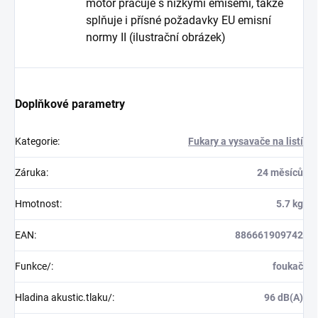
motor pracuje s nízkými emisemi, takže
splňuje i přísné požadavky EU emisní
normy II (ilustrační obrázek)
Doplňkové parametry
Kategorie
:
Fukary a vysavače na listí
Záruka
:
24 měsíců
Hmotnost
:
5.7 kg
EAN
:
886661909742
Funkce/
:
foukač
Hladina akustic.tlaku/
:
96 dB(A)