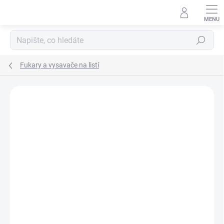
Přejít
na
obsah
Hledat
Fukary a vysavače na listí
Neohodnoceno
Podrobnosti hodnocení
ZNAČKA:
STIHL