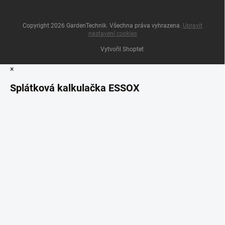
Copyright 2026
GardenTechnik
. Všechna práva vyhrazena.
Upravit
nastavení cookies
Vytvořil Shoptet
×
Splátková kalkulačka ESSOX