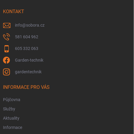
t
í
KONTAKT
info
@
sobora.cz
581 604 962
605 332 063
Garden-technik
gardentechnik
INFORMACE PRO VÁS
Půjčovna
Služby
Aktuality
Informace