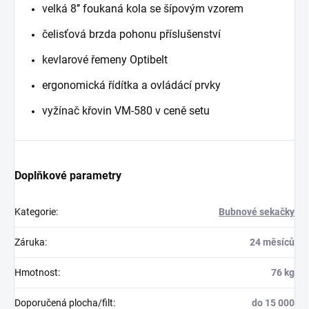
velká 8’’ foukaná kola se šípovým vzorem
čelisťová brzda pohonu příslušenství
kevlarové řemeny Optibelt
ergonomická řídítka a ovládácí prvky
vyžínač křovin VM-580 v ceně setu
Doplňkové parametry
Kategorie
:
Bubnové sekačky
Záruka
:
24 měsíců
Hmotnost
:
76 kg
Doporučená plocha/filt
:
do 15 000