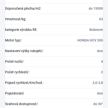
Doporučená plocha/m2
:
do 15000
Hmotnost/kg
:
63
kategorie výrobku filt
:
Bubnové
Motor typ/
:
HONDA GCV 200
Nastavení výšky rukojeti/
:
Ano
Počet nožů/
:
4
Počet rychlostí/
:
2
Pojezd.rychlost/Km/hod.
:
2,0-2,8
Pojezdování
:
Ano
Svahová dostupnost/
:
do 30°