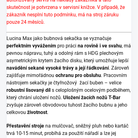
skutečnost je potvrzena v servisní knížce. V případě, že
zákazník nesplní tuto podmínku, má na stroj záruku
pouze 24 měsíců.
Lucina Max jako bubnová sekačka se vyznačuje
perfektním vyvážením
pro práci
na rovině i ve svahu
, má
pevnou nápravu, tuhý a odolný rám s HDG plechovým
asymetrickým krytem žacího disku, který umožňuje lepší
navádění sekané vysoké trávy a její řádkování
. Zároveň
zajišťuje mimořádnou
ochranu pro obsluhu
. Pracovním
nástrojem sekačky je čtyřnožový žací buben – velice
robustní lisovaný díl
s celoplošným ocelovým podběhem,
který chrání uložení nožů.
Uložení žacích nožů T-Bar
zvyšuje zároveň obvodovou tuhost žacího bubnu a jeho
celkovou
životnost
.
Přestavění stroje
na mulčovač, sněžný pluh nebo kartáč
trvá 10-15 minut, probíhá za použití nářadí a lze jej