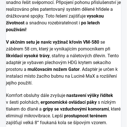
snadno řešit svépomocí. Připojení pohonu příslušenství je
realizováno přes patentovaný systém dělené hřídele a
drážkované spojky. Toto řešení zajišťuje
vysokou
životnost
a snadnou rozebiratelnost i
po letech
používání
!
V akčním setu je navíc vyžínač křovin VM-580
se
záběrem 58 cm, který je vynikajícím pomocníkem při
likvidaci vysoké trávy
, stařiny a náletových dřevin. Tento
adaptér je vybaven plechovým HDG krytem sekacího
prostoru a
mulčovacím nožem Gator
. Adaptér je určen k
instalaci místo žacího bubnu na Lucině MaX a rozšíření
jejího použití.
Komfort obsluhy dále zvyšuje
nastavení výšky řídítek
v šesti polohách,
ergonomické ovládací páky
s nízkým
tlakem do dlaně a
gripy se vzduchovými komorami
, které
eliminují mikrovibrace. Lepší
prostupnost terénem
zajišťují velká 8“ foukaná kola se šípovým vzorem.