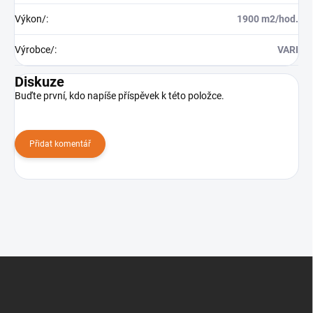
Výkon/
:
1900 m2/hod.
Výrobce/
:
VARI
Diskuze
Buďte první, kdo napíše příspěvek k této položce.
Přidat komentář
Z
á
p
a