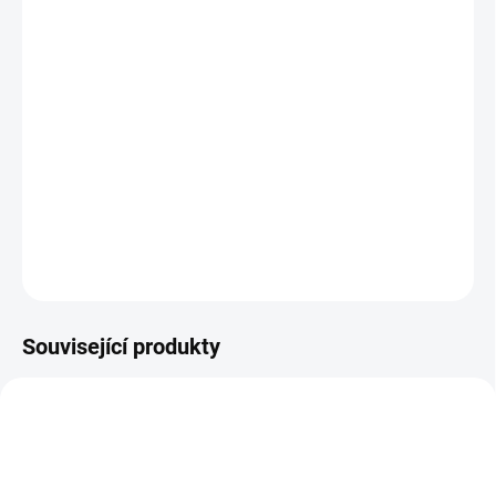
cena:
−
+
Přidat do košíku
Zakoupením multifunkční bubnové sekačky BDR-620 Lucina MaX
v setu s výměnným adaptérem pro mulčování VM-580 ušetříte 3
990 Kč.
DETAILNÍ INFORMACE
ZEPTAT SE
Související produkty