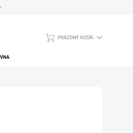
údajů
Napište nám
Záruční a reklamační podmínky
Kupní sm
PRÁZDNÝ KOŠÍK
NÁKUPNÍ
KOŠÍK
OVNA