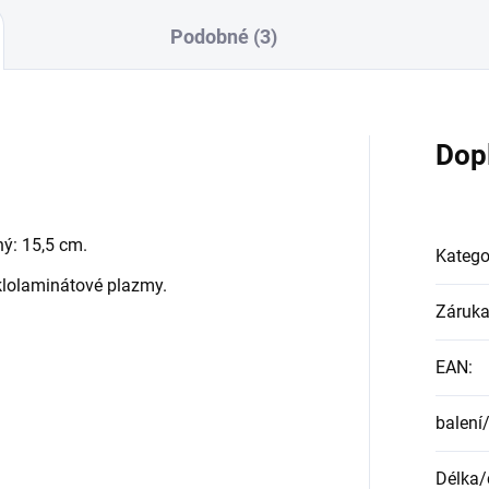
Podobné (3)
Dop
ný: 15,5 cm.
Katego
klolaminátové plazmy.
Záruk
EAN
:
balení
Délka