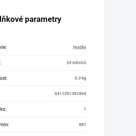
lňkové parametry
rie
:
Hračky
a
:
24 měsíců
ost
:
0.3 kg
6411501381804
/ks
:
1
/mm
:
881