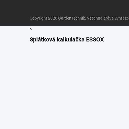
Copyright 2026
GardenTechnik
. Všechna práva vyhraz
×
Splátková kalkulačka ESSOX