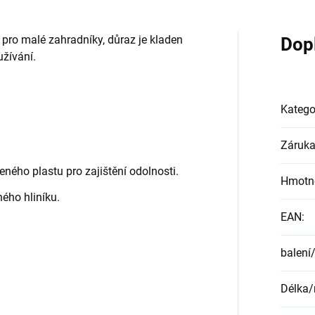
 pro malé zahradníky, důraz je kladen
Dop
užívání.
Katego
Záruk
eného plastu pro zajištění odolnosti.
Hmotn
ého hliníku.
EAN
:
balení
Délka