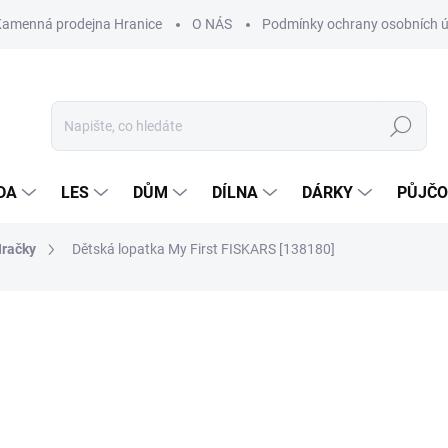
Kamenná prodejna Hranice
O NÁS
Podmínky ochrany osobních 
Hledat
DA
LES
DŮM
DÍLNA
DÁRKY
PŮJČ
račky
Dětská lopatka My First FISKARS [138180]
ocení
ZNAČKA:
FISKARS
420 Kč
Měrná
NASKLADNĚNÍ DO 3 DNŮ