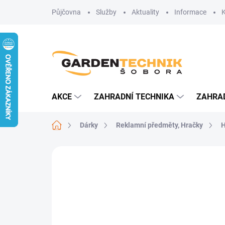
Přejít
Půjčovna
Služby
Aktuality
Informace
na
obsah
AKCE
ZAHRADNÍ TECHNIKA
ZAHRA
Domů
Dárky
Reklamní předměty, Hračky
H
Neohodnoceno
Podrobnosti hodn
AKCE