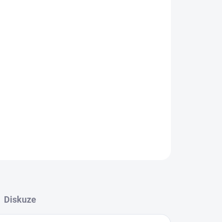
Přidat do košíku
ata FISKARS pro malé pomocníky.
ZEPTAT SE
Diskuze