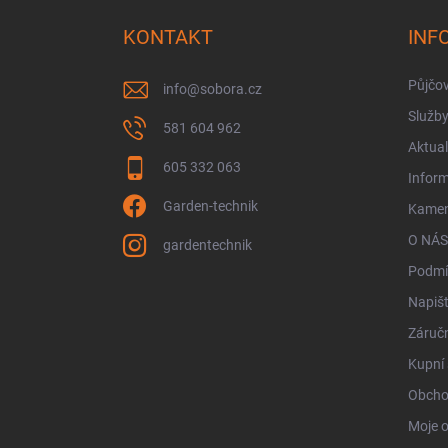
p
a
KONTAKT
INF
t
í
Půjčo
info
@
sobora.cz
Služb
581 604 962
Aktual
605 332 063
Infor
Garden-technik
Kamen
O NÁS
gardentechnik
Podmí
Napiš
Záručn
Kupní 
Obcho
Moje 