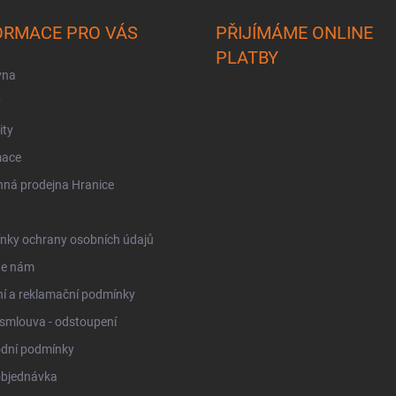
ORMACE PRO VÁS
PŘIJÍMÁME ONLINE
PLATBY
vna
y
ity
mace
ná prodejna Hranice
nky ochrany osobních údajů
te nám
í a reklamační podmínky
smlouva - odstoupení
dní podmínky
objednávka