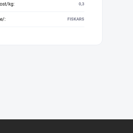
ost/kg
:
0,3
e/
:
FISKARS