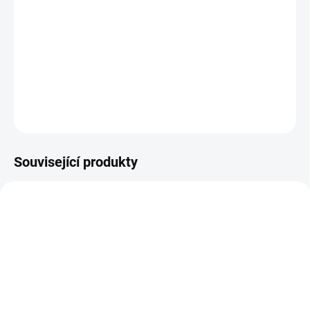
−
+
Přidat do košíku
Dostatek volnosti pohybu při měření.
DETAILNÍ INFORMACE
ZEPTAT SE
Související produkty
SKLADEM NA PRODEJNĚ
SKLADEM NA PRODEJNĚ