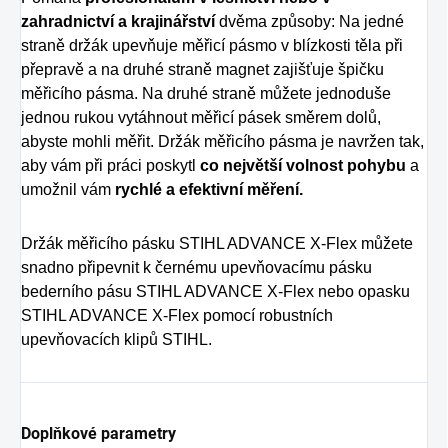
zahradnictví a krajinářství
dvěma způsoby: Na jedné
straně držák upevňuje měřicí pásmo v blízkosti těla při
přepravě a na druhé straně magnet zajišťuje špičku
měřicího pásma. Na druhé straně můžete jednoduše
jednou rukou vytáhnout měřicí pásek směrem dolů,
abyste mohli měřit. Držák měřicího pásma je navržen tak,
aby vám při práci poskytl
co největší volnost pohybu
a
umožnil vám
rychlé a efektivní měření.
Držák měřicího pásku STIHL ADVANCE X-Flex můžete
snadno připevnit k černému upevňovacímu pásku
bederního pásu STIHL ADVANCE X-Flex nebo opasku
STIHL ADVANCE X-Flex pomocí robustních
upevňovacích klipů STIHL.
Doplňkové parametry