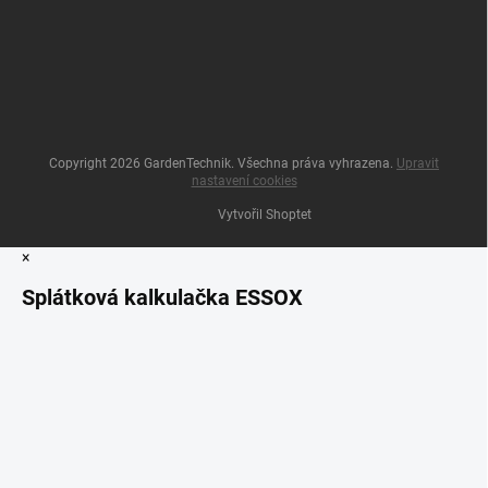
Copyright 2026
GardenTechnik
. Všechna práva vyhrazena.
Upravit
nastavení cookies
Vytvořil Shoptet
×
Splátková kalkulačka ESSOX