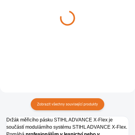
Pouzdro na kácecí klíny
Opasek STIHL ADVANCE
STIHL ADVANCE X-Flex
X-Flex
695 Kč
1 010 Kč
Do košíku
Detail
Pro spolehlivé uložení 2 štípacích
Hlavní prvek modulárního
klínů.
systému popruhů STIHL.
Zobrazit všechny související produkty
Držák měřicího pásku STIHL ADVANCE X-Flex je
součástí modulárního systému STIHL ADVANCE X-Flex.
Pomáhá
profesionálům v lesnictví nebo v