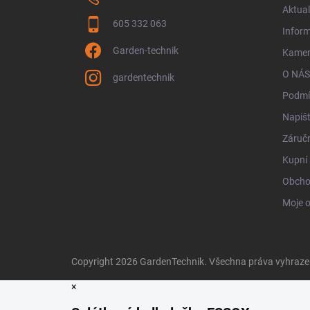
Aktual
605 332 063
Infor
Garden-technik
Kamen
O NÁS
gardentechnik
Podmí
Napiš
Záručn
Kupní 
Obcho
Moje 
Copyright 2026
GardenTechnik
. Všechna práva vyhraz
×