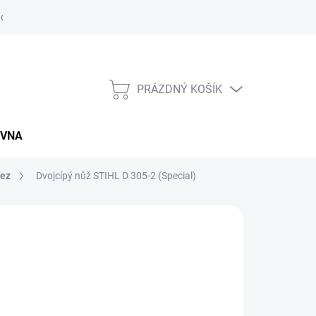
údajů
Napište nám
Záruční a reklamační podmínky
Kupní sm
PRÁZDNÝ KOŠÍK
NÁKUPNÍ
KOŠÍK
OVNA
řez
Dvojcípý nůž STIHL D 305-2 (Special)