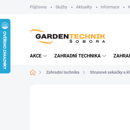
Přejít
Půjčovna
Služby
Aktuality
Informace
na
obsah
AKCE
ZAHRADNÍ TECHNIKA
ZAHRA
Domů
Zahradní technika
Strunové sekačky a k
Neohodnoceno
Podrobnosti hodn