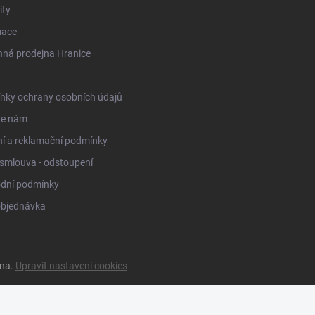
ity
mace
ná prodejna Hranice
nky ochrany osobních údajů
te nám
í a reklamační podmínky
smlouva - odstoupení
dní podmínky
objednávka
ena.
Upravit nastavení cookies