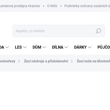
Kamenná prodejna Hranice
O NÁS
Podmínky ochrany osobních 
Hledat
DA
LES
DŮM
DÍLNA
DÁRKY
PŮJČ
řovinořezy
Žací nástroje a příslušenství
Žací nože na křovino
ocení
ZNAČKA:
STIHL
895 Kč
Měrná
NASKLADNĚNÍ DO 3 DNŮ
cena: