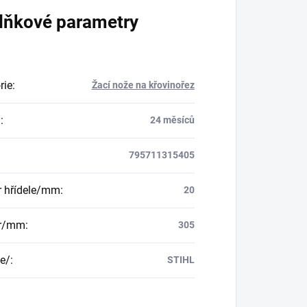
lňkové parametry
rie
:
Žací nože na křovinořez
a
:
24 měsíců
795711315405
 hřídele/mm
:
20
r/mm
:
305
e/
:
STIHL