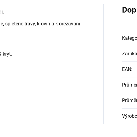
Dop
i.
, spletené trávy, křovin a k ořezávání
Katego
Záruk
 kryt.
EAN
:
Průměr
Průmě
Výrobc