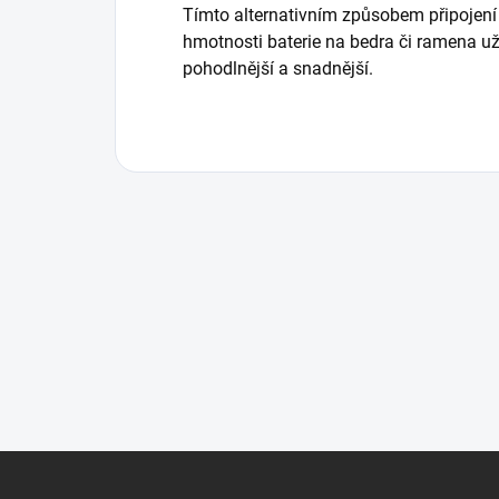
Tímto alternativním způsobem připojení b
hmotnosti baterie na bedra či ramena uži
pohodlnější a snadnější.
Z
á