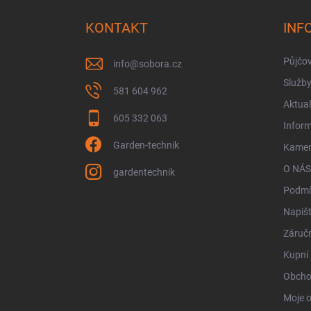
p
a
KONTAKT
INF
t
í
Půjčo
info
@
sobora.cz
Služb
581 604 962
Aktual
605 332 063
Infor
Garden-technik
Kamen
O NÁS
gardentechnik
Podmí
Napiš
Záručn
Kupní 
Obcho
Moje 