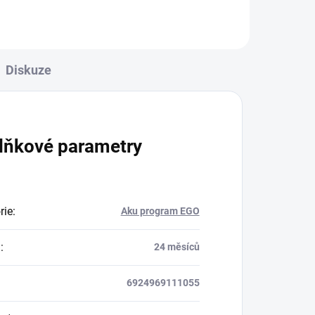
Diskuze
lňkové parametry
rie
:
Aku program EGO
a
:
24 měsíců
6924969111055