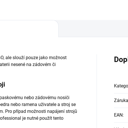
GO, ale slouží pouze jako možnost
Dop
 baterii nesené na zádovém či
ji
Katego
opaskovému nebo zádovému nosiči
Záruk
bedra nebo ramena uživatele a stroj se
m. Pro případ možnosti napájení strojů
EAN
:
fessional je nutné použít tento