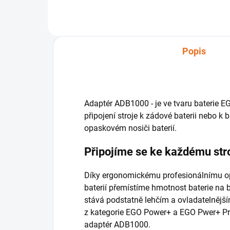
Proto existuje možnost odlehčit
stroj od hmotnosti baterie...
Popis
Adaptér ADB1000 - je ve tvaru baterie E
připojení stroje k zádové baterii nebo k
opaskovém nosiči baterií.
Připojíme se ke každému stro
Díky ergonomickému profesionálnímu 
baterií přemístíme hmotnost baterie na 
stává podstatně lehčím a ovladatelnější
z kategorie EGO Power+ a EGO Pwer+ Pro
adaptér ADB1000.