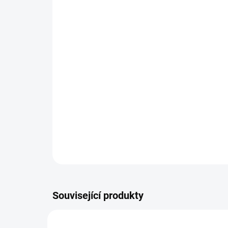
Související produkty
EG-975/G80076