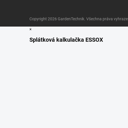
Copyright 2026
GardenTechnik
. Všechna práva vyhraz
×
Splátková kalkulačka ESSOX