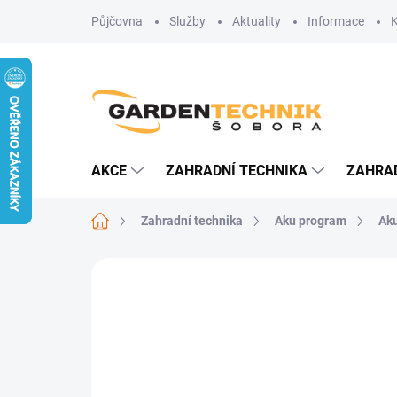
Přejít
Půjčovna
Služby
Aktuality
Informace
na
obsah
AKCE
ZAHRADNÍ TECHNIKA
ZAHRA
Domů
Zahradní technika
Aku program
Ak
Neohodnoceno
Podrobnosti hodn
AKCE