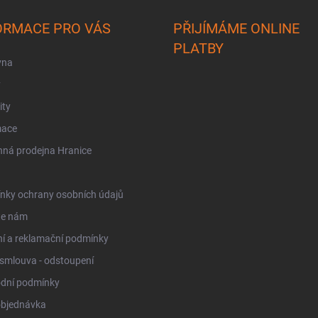
ORMACE PRO VÁS
PŘIJÍMÁME ONLINE
PLATBY
vna
y
ity
mace
ná prodejna Hranice
nky ochrany osobních údajů
te nám
í a reklamační podmínky
smlouva - odstoupení
dní podmínky
objednávka