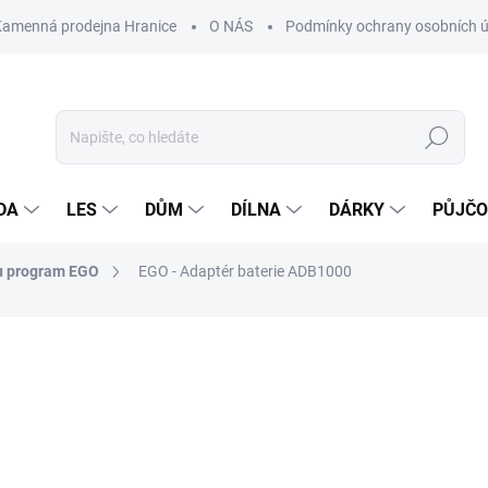
Kamenná prodejna Hranice
O NÁS
Podmínky ochrany osobních 
Hledat
DA
LES
DŮM
DÍLNA
DÁRKY
PŮJČ
u program EGO
EGO - Adaptér baterie ADB1000
ocení
ZNAČKA:
EGO
1 970 Kč
1 590
Měrná
NASKLADNĚNÍ DO 3 DNŮ