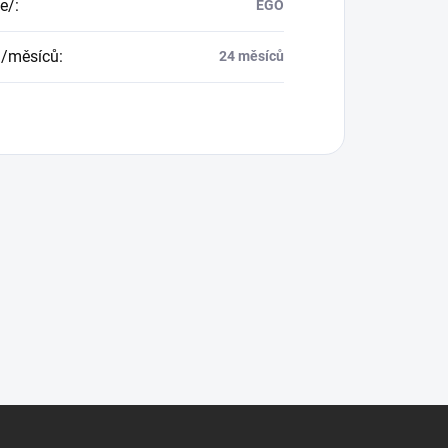
e/
:
EGO
a/měsíců
:
24 měsíců