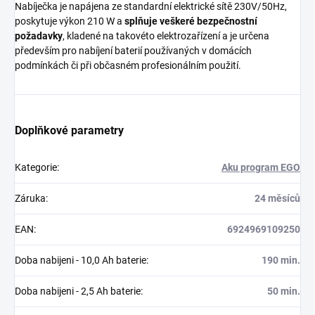
Nabíječka je napájena ze standardní elektrické sítě 230V/50Hz,
poskytuje výkon 210 W a
splňuje veškeré bezpečnostní
požadavky
, kladené na takovéto elektrozařízení a je určena
především pro nabíjení baterií používaných v domácích
podmínkách či při občasném profesionálním použití.
Doplňkové parametry
Kategorie
:
Aku program EGO
Záruka
:
24 měsíců
EAN
:
6924969109250
Doba nabijeni - 10,0 Ah baterie
:
190 min.
Doba nabijeni - 2,5 Ah baterie
:
50 min.