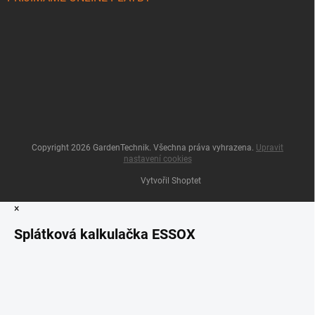
Copyright 2026
GardenTechnik
. Všechna práva vyhrazena.
Upravit
nastavení cookies
Vytvořil Shoptet
×
Splátková kalkulačka ESSOX