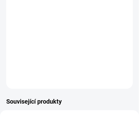
−
+
Přidat do košíku
Pro nabíjení akumulátorů EGO Power+ 56V Arc je nutné používat
inteligentní nabíječku EGO. Pro optimální režim nabíjení je
nabíječka opatřena řídící elektronikou, která nepřetržitě monitoruje
aktuální stav baterie a dle toho přizpůsobuje režim nabíjení, dobu
nabíjení a nabíjecí proud. Nabíjení je plně automatické.
DETAILNÍ INFORMACE
ZEPTAT SE
Související produkty