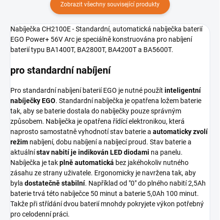
Zobrazit všechny související produkty
Nabíječka CH2100E - Standardní, automatická nabíječka baterií
EGO Power+ 56V Arc je speciálně konstruována pro nabíjení
baterií typu BA1400T, BA2800T, BA4200T a BA5600T.
pro standardní nabíjení
Pro standardní nabíjení baterií EGO je nutné použít
inteligentní
nabíječky EGO
. Standardní nabíječka je opatřena ložem baterie
tak, aby se baterie dostala do nabíječky pouze správným
způsobem. Nabíječka je opatřena řídící elektronikou, která
naprosto samostatně vyhodnotí stav baterie a
automaticky zvolí
režim
nabíjení, dobu nabíjení a nabíjecí proud. Stav baterie a
aktuální
stav nabití je indikován LED diodami
na panelu.
Nabíječka je tak
plně automatická
bez jakéhokoliv nutného
zásahu ze strany uživatele. Ergonomicky je navržena tak, aby
byla
dostatečně stabilní
. Například od "0" do plného nabití 2,5Ah
baterie trvá této nabíječce 50 minut a baterie 5,0Ah 100 minut.
Takže při střídání dvou baterií mnohdy pokryjete výkon potřebný
pro celodenní práci.