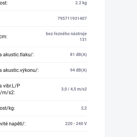
ost
:
2.2 kg
795711931407
bez řezného nástroje
/cm
:
131
a akustic.tlaku/
:
81 dB(A)
a akustic.výkonu/
:
94 dB(A)
a vibr.L/P
3,0 / 4,5 m/s2
ť/m/s2
:
ost/kg
:
2,2
ité napětí/
:
220 - 240 V