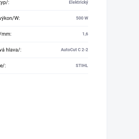
typ/
:
Elektrický
 výkon/W
:
500 W
a/mm
:
1,6
vá hlava/
:
AutoCut C 2-2
e/
:
STIHL