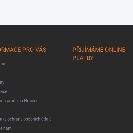
ORMACE PRO VÁS
PŘIJÍMÁME ONLINE
PLATBY
vna
y
ity
mace
ná prodejna Hranice
nky ochrany osobních údajů
te nám