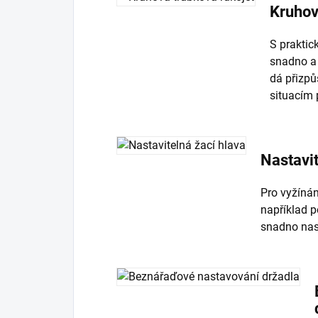
Kruhov
S praktic
snadno a 
dá přizpů
situacím 
Nastavit
Pro vyžínán
například po
snadno nas