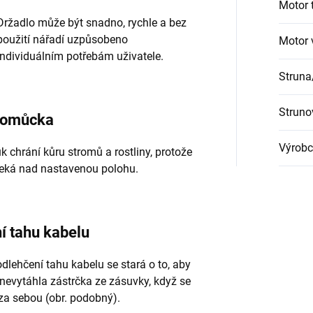
Motor 
Držadlo může být snadno, rychle a bez
použití nářadí uzpůsobeno
Motor
individuálním potřebám uživatele.
Strun
Struno
 pomůcka
Výrobc
k chrání kůru stromů a rostliny, protože
seká nad nastavenou polohu.
í tahu kabelu
odlehčení tahu kabelu se stará o to, aby
nevytáhla zástrčka ze zásuvky, když se
za sebou (obr. podobný).