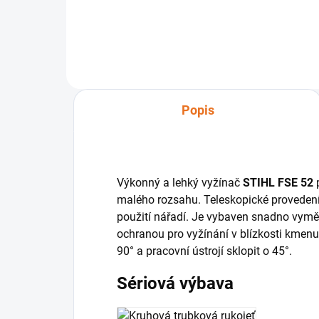
plastovými noži.
Popis
Výkonný a lehký vyžínač
STIHL FSE 52
p
malého rozsahu. Teleskopické provedení,
použití nářadí. Je vybaven snadno vymě
ochranou pro vyžínání v blízkosti kmenu 
90° a pracovní ústrojí sklopit o 45°.
Sériová výbava