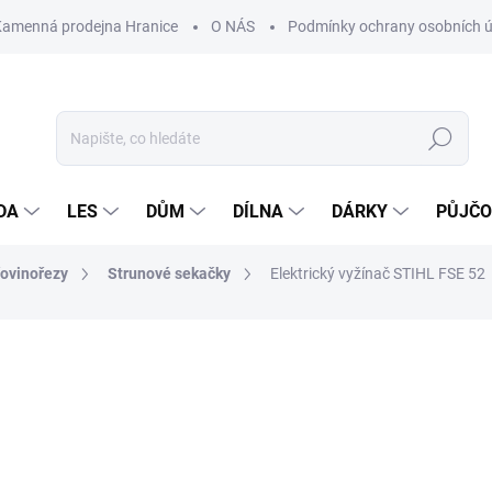
Kamenná prodejna Hranice
O NÁS
Podmínky ochrany osobních 
Hledat
DA
LES
DŮM
DÍLNA
DÁRKY
PŮJČ
řovinořezy
Strunové sekačky
Elektrický vyžínač STIHL FSE 52
ocení
ZNAČKA:
STIHL
2 680 Kč
Měrná
NASKLADNĚNÍ DO 3 DNŮ
cena: