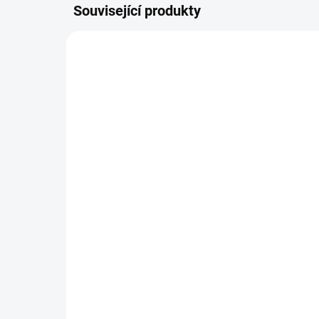
Související produkty
40097102104
SKLADEM
Žací hlava STIHL PolyCut
3-2
319 Kč
Do košíku
Žací hlava se 2 pohyblivými