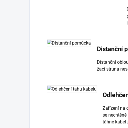
Distanční
Distanční oblou
žací struna ne
Odlehčen
Zařízení na 
se nechtěně 
táhne kabel 