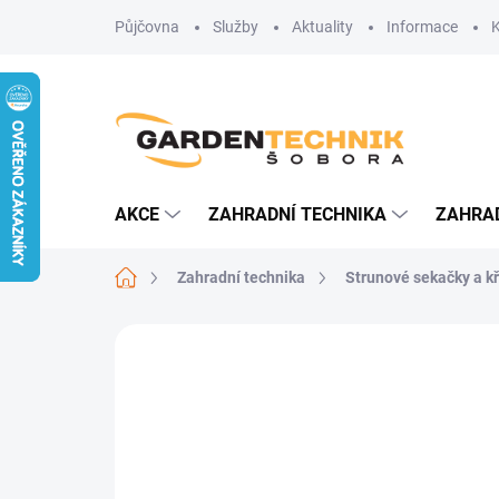
Přejít
Půjčovna
Služby
Aktuality
Informace
na
obsah
AKCE
ZAHRADNÍ TECHNIKA
ZAHRA
Domů
Zahradní technika
Strunové sekačky a k
Neohodnoceno
Podrobnosti hodn