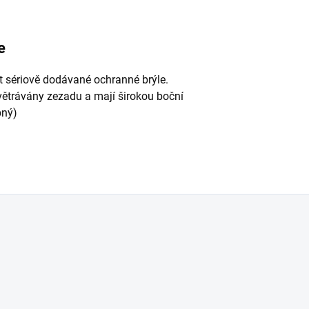
e
t sériově dodávané ochranné brýle.
větrávány zezadu a mají širokou boční
bný)