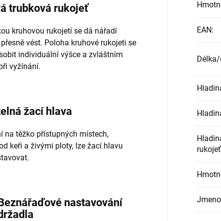
Hmotn
á trubková rukojeť
EAN
:
kou kruhovou rukojetí se dá nářadí
přesně vést. Poloha kruhové rukojeti se
sobit individuální výšce a zvláštním
Délka
při vyžínání.
Hladin
elná žací hlava
Hladin
í na těžko přístupných místech,
Hladin
d keři a živými ploty, lze žací hlavu
rukoje
tavovat.
Hmotn
Jmenov
Beznářaďové nastavování
držadla