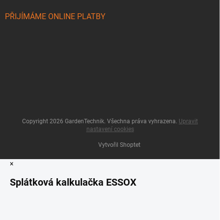
PŘIJÍMÁME ONLINE PLATBY
Copyright 2026
GardenTechnik
. Všechna práva vyhrazena.
Upravit
nastavení cookies
Vytvořil Shoptet
×
Splátková kalkulačka ESSOX