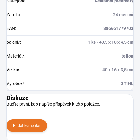
Kategorie
:
Reklamní předměty
Záruka
:
24 měsíců
EAN
:
886661779703
balení/
:
1 ks - 40,5 x 18 x 4,5 cm
Materiál/
:
teflon
Velikost
:
40 x 16 x 3,5 cm
Výrobce/
:
STIHL
Diskuze
Buďte první, kdo napíše příspěvek k této položce.
Přidat komentář