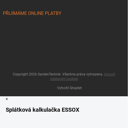
PŘIJÍMÁME ONLINE PLATBY
Copyright 2026
GardenTechnik
. Všechna práva vyhrazena.
Upravit
nastavení cookies
Vytvořil Shoptet
×
Splátková kalkulačka ESSOX