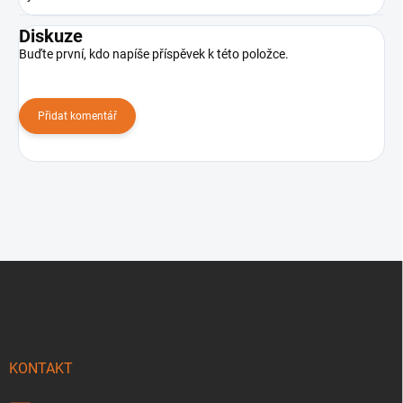
Diskuze
Buďte první, kdo napíše příspěvek k této položce.
Přidat komentář
Z
á
p
a
t
í
KONTAKT