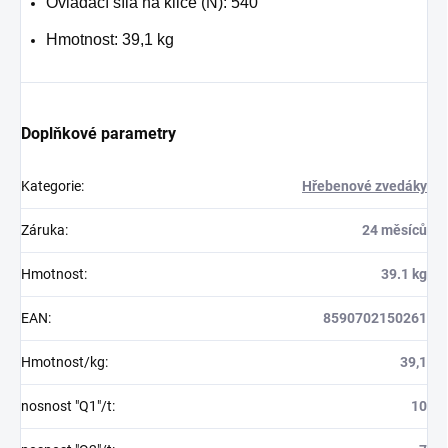
Ovládací síla na klice (N): 540
Hmotnost: 39,1 kg
Doplňkové parametry
Kategorie
:
Hřebenové zvedáky
Záruka
:
24 měsíců
Hmotnost
:
39.1 kg
EAN
:
8590702150261
Hmotnost/kg
:
39,1
nosnost "Q1"/t
:
10