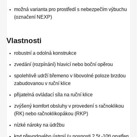
možná varianta pro prostředí s nebezpečím výbuchu
(označení NEXP)
Vlastnosti
robustní a odolná konstrukce
zvedání (rozpínání) hlavicí nebo boční opěrou
spolehlivě udrží břemeno v libovolné poloze brzdou
zabudovanou v ruční klice
přijatelná ovládací síla na ruční klice
zvýšený komfort obsluhy v provedení s račnoklikou
(RK) nebo račnoklikopákou (RKP)
nízké nároky na údržbu
kryt převodového ústrojí (u nosnosti 2,5t -10t) opatřen