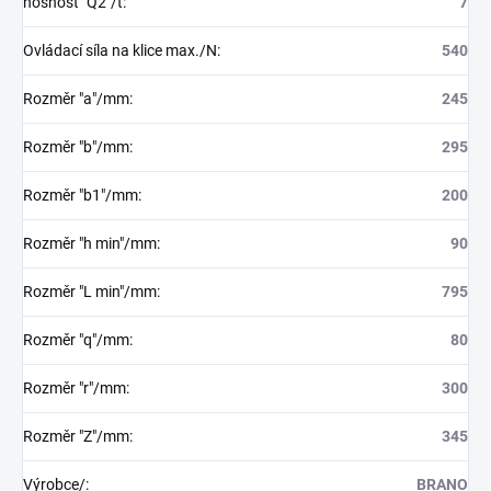
nosnost "Q2"/t
:
7
Ovládací síla na klice max./N
:
540
Rozměr "a"/mm
:
245
Rozměr "b"/mm
:
295
Rozměr "b1"/mm
:
200
Rozměr "h min"/mm
:
90
Rozměr "L min"/mm
:
795
Rozměr "q"/mm
:
80
Rozměr "r"/mm
:
300
Rozměr "Z"/mm
:
345
Výrobce/
:
BRANO