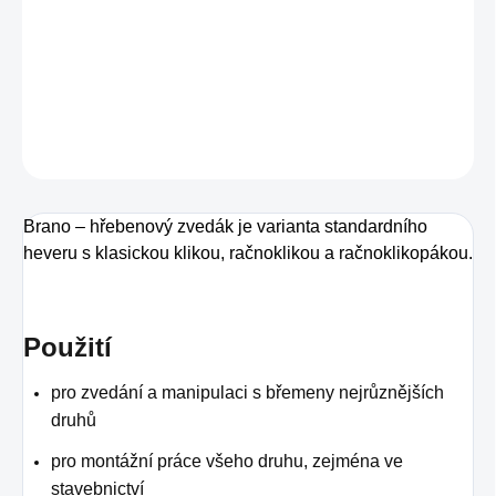
−
+
Přidat do košíku
DETAILNÍ INFORMACE
ZEPTAT SE
Brano – hřebenový zvedák je varianta standardního
heveru s klasickou klikou, račnoklikou a račnoklikopákou.
Použití
pro zvedání a manipulaci s břemeny nejrůznějších
druhů
pro montážní práce všeho druhu, zejména ve
stavebnictví