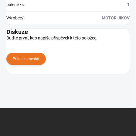
balení/ks
:
1
Výrobce/
:
MOTOR JIKOV
Diskuze
Buďte první, kdo napíše příspěvek k této položce.
Přidat komentář
Z
á
p
a