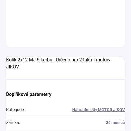
−
+
Přidat do košíku
DETAILNÍ INFORMACE
ZEPTAT SE
Kolík 2x12 MJ-5 karbur. Určeno pro 2-taktní motory
JIKOV.
Doplňkové parametry
Kategorie
:
Náhradní díly MOTOR JIKOV
Záruka
:
24 měsíců