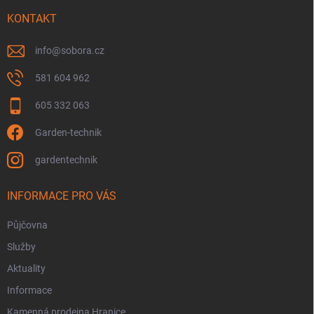
t
í
KONTAKT
info
@
sobora.cz
581 604 962
605 332 063
Garden-technik
gardentechnik
INFORMACE PRO VÁS
Půjčovna
Služby
Aktuality
Informace
Kamenná prodejna Hranice