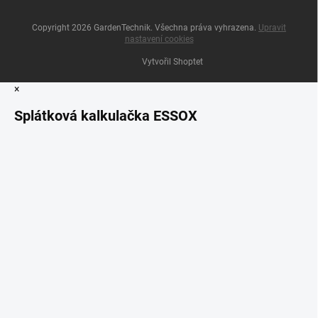
Copyright 2026
GardenTechnik
. Všechna práva vyhrazena.
Upravit
nastavení cookies
Vytvořil Shoptet
×
Splátková kalkulačka ESSOX