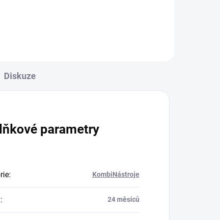
Diskuze
lňkové parametry
rie
:
KombiNástroje
a
:
24 měsíců