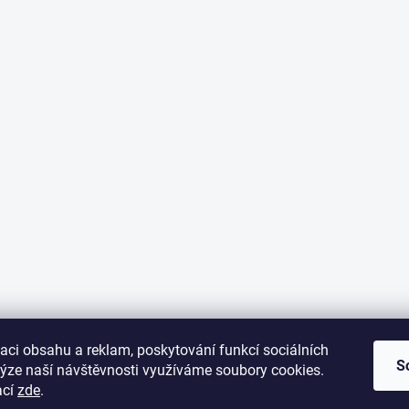
aci obsahu a reklam, poskytování funkcí sociálních
S
lýze naší návštěvnosti využíváme soubory cookies.
ací
zde
.