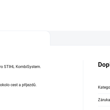
biSystém.
Dop
pro STIHL KombiSystem.
okolo cest a příjezdů.
Katego
Záruk