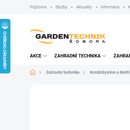
Přejít
Půjčovna
Služby
Aktuality
Informace
na
obsah
AKCE
ZAHRADNÍ TECHNIKA
ZAHRA
Domů
Zahradní technika
KombiSystém a Mult
Neohodnoceno
Podrobnosti hodn