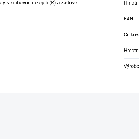
y s kruhovou rukojetí (R) a zádové
Hmotn
EAN
:
Celkov
Hmotn
Výrobc