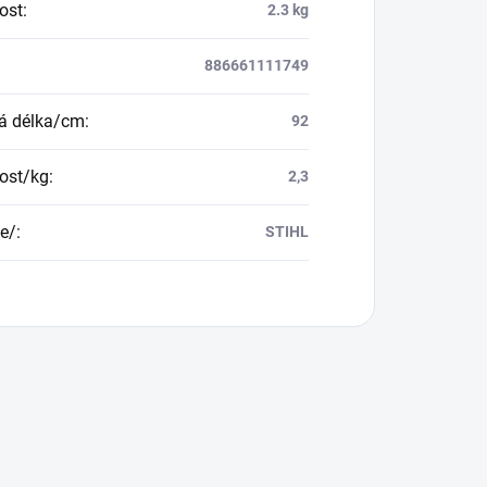
ost
:
2.3 kg
886661111749
á délka/cm
:
92
ost/kg
:
2,3
e/
:
STIHL