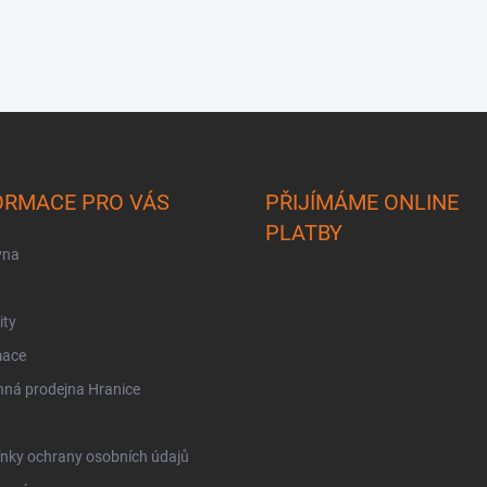
ORMACE PRO VÁS
PŘIJÍMÁME ONLINE
PLATBY
vna
y
ity
mace
ná prodejna Hranice
nky ochrany osobních údajů