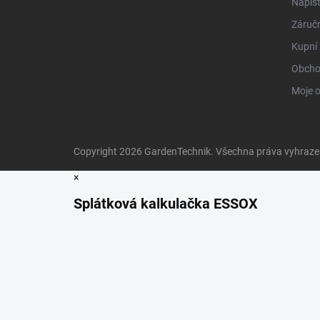
Napiš
Záručn
Kupní 
Obcho
Moje 
Copyright 2026
GardenTechnik
. Všechna práva vyhraz
×
Splátková kalkulačka ESSOX