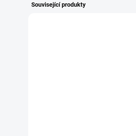
Související produkty
41492000089
NASKLADNĚNÍ DO 3 DNŮ
KombiMotor STIHL KM
Ko
94 RC-E
13
13 190 Kč
16
Do košíku
Lehký KombiMotor s funkcí
Nej