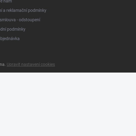
te nám
í a reklamační podmínky
smlouva - odstoupení
dní podmínky
objednávka
ena.
Upravit nastavení cookies