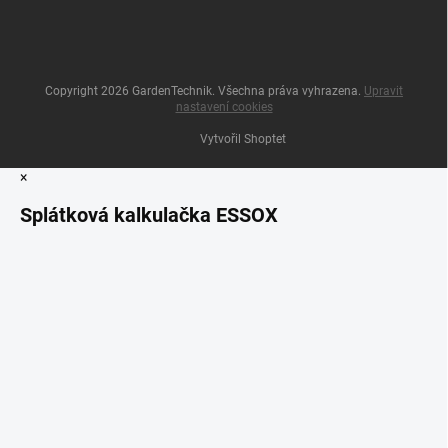
Copyright 2026
GardenTechnik
. Všechna práva vyhrazena.
Upravit
nastavení cookies
Vytvořil Shoptet
×
Splátková kalkulačka ESSOX