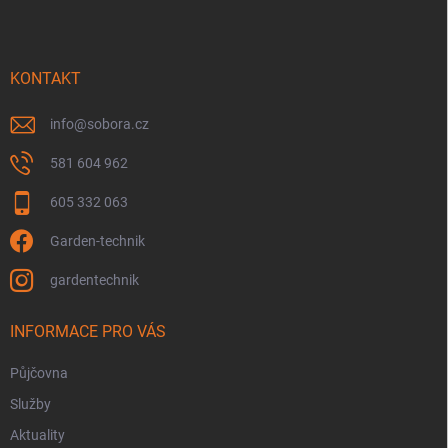
p
a
t
í
KONTAKT
info
@
sobora.cz
581 604 962
605 332 063
Garden-technik
gardentechnik
INFORMACE PRO VÁS
Půjčovna
Služby
Aktuality