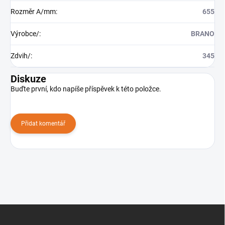
Rozměr A/mm
:
655
Výrobce/
:
BRANO
Zdvih/
:
345
Diskuze
Buďte první, kdo napíše příspěvek k této položce.
Přidat komentář
Z
á