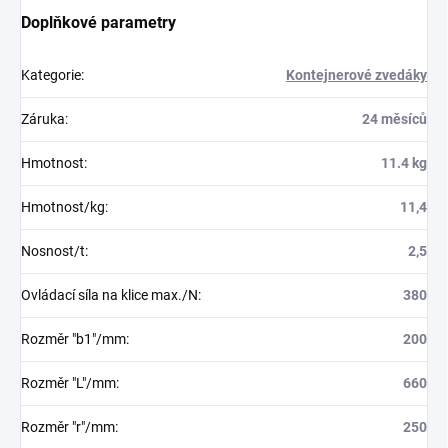
Doplňkové parametry
Kategorie
:
Kontejnerové zvedáky
Záruka
:
24 měsíců
Hmotnost
:
11.4 kg
Hmotnost/kg
:
11,4
Nosnost/t
:
2,5
Ovládací síla na klice max./N
:
380
Rozměr "b1"/mm
:
200
Rozměr "L"/mm
:
660
Rozměr "r"/mm
:
250