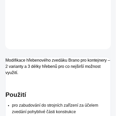
cena:
−
+
Přidat do košíku
DETAILNÍ INFORMACE
ZEPTAT SE
Modifikace hřebenového zvedáku Brano pro kontejnery –
2 varianty a 3 délky hřebenů pro co nejširší možnost
využití.
Použití
pro zabudování do strojních zařízení za účelem
zvedání pohyblivé části konstrukce