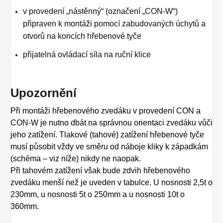
v provedení „nástěnný“ (označení „CON-W“)
připraven k montáži pomocí zabudovaných úchytů a
otvorů na koncích hřebenové tyče
přijatelná ovládací síla na ruční klice
Upozornění
Při montáži hřebenového zvedáku v provedení CON a
CON-W je nutno dbát na správnou orientaci zvedáku vůči
jeho zatížení. Tlakové (tahové) zatížení hřebenové tyče
musí působit vždy ve směru od náboje kliky k západkám
(schéma – viz níže) nikdy ne naopak.
Při tahovém zatížení však bude zdvih hřebenového
zvedáku menší než je uveden v tabulce. U nosnosti 2,5t o
230mm, u nosnosti 5t o 250mm a u nosnosti 10t o
360mm.